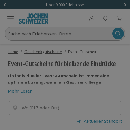
Über 9.000 Erlebnisse
Benutzerkonto
Suche nach Erlebnissen, Orten...
Home
/
Geschenkgutscheine
/
Event-Gutschein
Event-Gutscheine für bleibende Eindrücke
Ein individueller Event-Gutschein ist immer eine
optimale Lösung, wenn ein Geschenk Berge
versetzen soll.
Ein bleibender Eindruck natürlich
Mehr Lesen
oberste Priorität - ob alleine, zu zweit oder in der
Gruppe.
Vertraue auf unsere Erfahrungen und schenke
Wo (PLZ oder Ort)
einen
hochwertigen Event-Gutschein
für
unvergessliche Momente. Event-Gutscheine umfassen
Aktueller Standort
Bungee Jumping oder auch Wellness-Wochenenden.