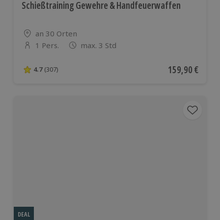
Schießtraining Gewehre & Handfeuerwaffen
Standort
an 30 Orten
1 Pers.
max. 3 Std
Anzahl der Teilnehmer
Aktueller Preis
159,90 €
4.7
(307)
4.7 von 5 Sternen basierend auf 307 Bewertungen
DEAL