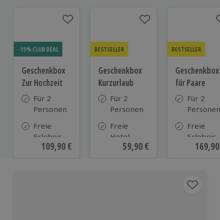
-15% CLUB DEAL
BESTSELLER
BESTSELLER
Geschenkbox
Geschenkbox
Geschenkbox
Zur Hochzeit
Kurzurlaub
für Paare
Für 2
Für 2
Für 2
Personen
Personen
Persone
Freie
Freie
Freie
Erlebnis-
Hotel-
Erlebnis-
Aktueller Preis
109,90 €
Aktueller Preis
59,90 €
Aktuell
169,90
Auswahl
Auswahl
Auswahl
an ca.
aus ca. 500
an ca. 86
610 Orten
Hotels in
Orten
Deutschland,
Österreich
und vielen
weiteren