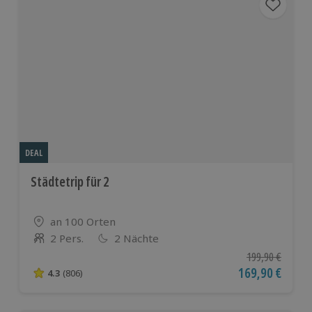
DEAL
Städtetrip für 2
Standort
an 100 Orten
2 Pers.
2 Nächte
Anzahl der Teilnehmer
Ursprünglicher P
199,90 €
Aktueller Preis
169,90 €
4.3
(806)
4.3 von 5 Sternen basierend auf 806 Bewertungen