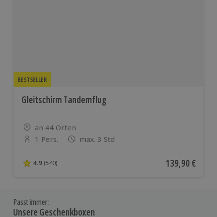
BESTSELLER
Gleitschirm Tandemflug
Standort
an 44 Orten
1 Pers.
max. 3 Std
Anzahl der Teilnehmer
Aktueller Preis
139,90 €
4.9
(540)
4.9 von 5 Sternen basierend auf 540 Bewertungen
Passt immer:
Unsere Geschenkboxen