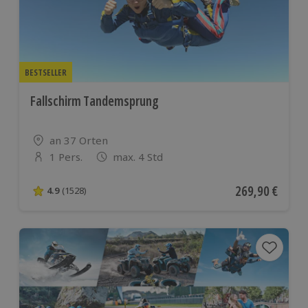
BESTSELLER
Fallschirm Tandemsprung
Standort
an 37 Orten
1 Pers.
max. 4 Std
Anzahl der Teilnehmer
Aktueller Preis
269,90 €
4.9
(1528)
4.9 von 5 Sternen basierend auf 1528 Bewertungen