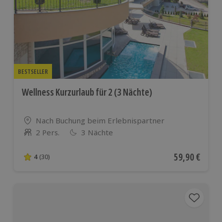
BESTSELLER
Wellness Kurzurlaub für 2 (3 Nächte)
Standort
Nach Buchung beim Erlebnispartner
2 Pers.
3 Nächte
Anzahl der Teilnehmer
Aktueller Pre
59,90 €
4
(30)
4 von 5 Sternen basierend auf 30 Bewertungen