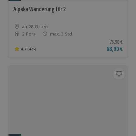
Alpaka Wanderung für 2
Standort
an 28 Orten
2 Pers.
max. 3 Std
Anzahl der Teilnehmer
Ursprünglicher
76,90 €
Aktueller Pre
68,90 €
4.7
(425)
4.7 von 5 Sternen basierend auf 425 Bewertungen