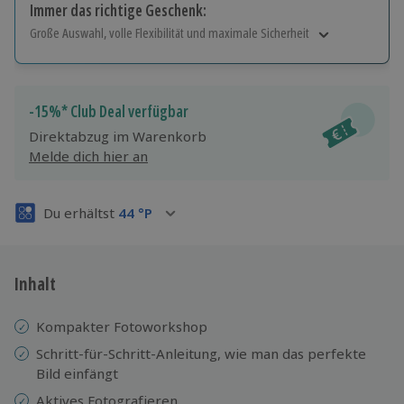
Immer das richtige Geschenk:
Große Auswahl, volle Flexibilität und maximale Sicherheit
Große Auswahl
Über 9.000 Erlebnisse.
Volle Flexibilität
-15%* Club Deal verfügbar
Jeder Gutschein für alle Erlebnisse einlösbar.
Direktabzug im Warenkorb
Maximale Sicherheit
Melde dich hier an
3 Jahre gültig & verlängerbar.
Du erhältst
44
°P
Inhalt
Kompakter Fotoworkshop
Schritt-für-Schritt-Anleitung, wie man das perfekte
Bild einfängt
Aktives Fotografieren