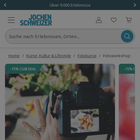
Über 9.000 Erlebnisse
Benutzerkonto
Suche nach Erlebnissen, Orten...
Home
/
Kunst, Kultur & Lifestyle
/
Fotokurse
/
Fotoworkshop Rost
-15% CLUB DEAL
-15% CLU