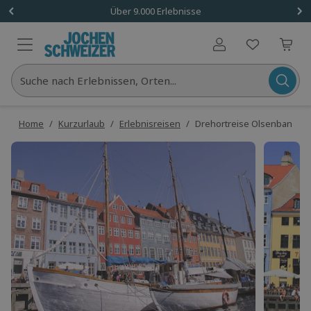
Über 9.000 Erlebnisse
Benutzerkonto
Suche nach Erlebnissen, Orten...
Home
/
Kurzurlaub
/
Erlebnisreisen
/
Drehortreise Olsenbande D