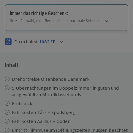
Immer das richtige Geschenk:
Große Auswahl, volle Flexibilität und maximale Sicherheit
Große Auswahl
Über 9.000 Erlebnisse.
Du erhältst
1082
°P
Volle Flexibilität
Jeder Gutschein für alle Erlebnisse einlösbar.
Maximale Sicherheit
3 Jahre gültig & verlängerbar.
Inhalt
Drehortreise Olsenbande Dänemark
5 Übernachtungen im Doppelzimmer in guten und
ausgewählten Mittelklassehotels
Frühstück
Fährkosten Tårs – Spodsbjerg
Fährkosten Aarhus – Odden
Eintritt Filmmuseum (Öffnungszeiten müssen beachtet