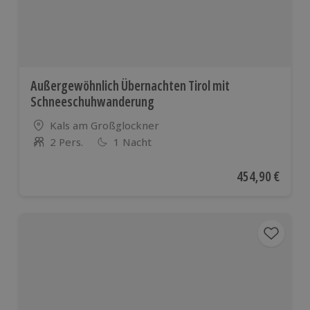
Außergewöhnlich Übernachten Tirol mit
Schneeschuhwanderung
Standort
Kals am Großglockner
2 Pers.
1 Nacht
Anzahl der Teilnehmer
Aktueller Preis
454,90 €