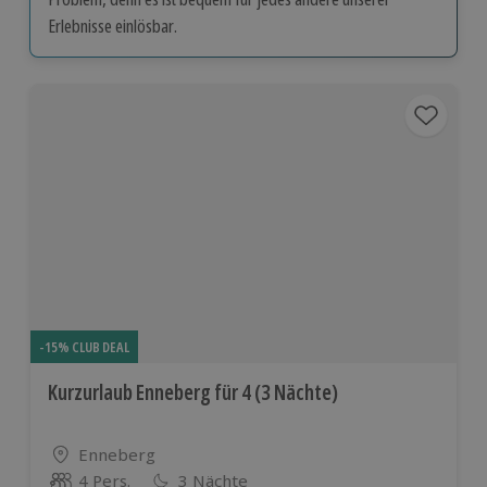
Erlebnisse einlösbar.
-15% CLUB DEAL
Kurzurlaub Enneberg für 4 (3 Nächte)
Standort
Enneberg
4 Pers.
3 Nächte