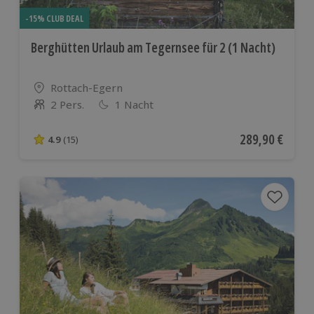
-15% CLUB DEAL
Berghütten Urlaub am Tegernsee für 2 (1 Nacht)
Standort
Rottach-Egern
2 Pers.
1 Nacht
Anzahl der Teilnehmer
Aktueller Preis
289,90 €
4.9
(15)
4.9 von 5 Sternen basierend auf 15 Bewertungen