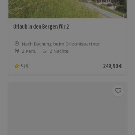
Urlaub in den Bergen für 2
Standort
Nach Buchung beim Erlebnispartner
2 Pers.
2 Nächte
Anzahl der Teilnehmer
Aktueller Preis
249,90 €
5
(1)
5 von 5 Sternen basierend auf 1 Bewertungen