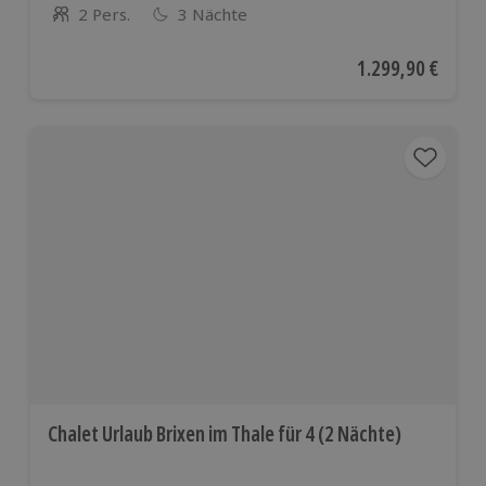
2 Pers.
3 Nächte
Anzahl der Teilnehmer
Aktueller Preis
1.299,90 €
Chalet Urlaub Brixen im Thale für 4 (2 Nächte)