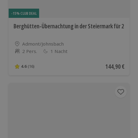
-15% CLUB DEAL
Berghütten-Übernachtung in der Steiermark für 2
Standort
Admont/Johnsbach
2 Pers.
1 Nacht
Anzahl der Teilnehmer
Aktueller Preis
144,90 €
4.6
(16)
4.6 von 5 Sternen basierend auf 16 Bewertungen