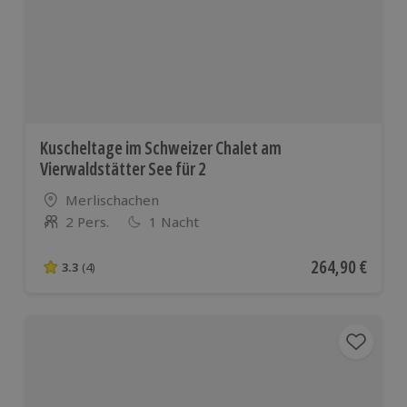
Kuscheltage im Schweizer Chalet am
Vierwaldstätter See für 2
Standort
Merlischachen
2 Pers.
1 Nacht
Anzahl der Teilnehmer
Aktueller Preis
264,90 €
3.3
(4)
3.3 von 5 Sternen basierend auf 4 Bewertungen