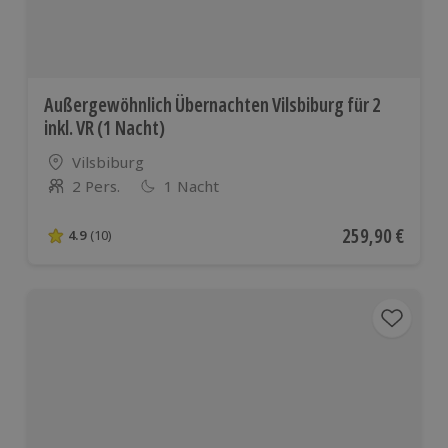
Außergewöhnlich Übernachten Vilsbiburg für 2
inkl. VR (1 Nacht)
Standort
Vilsbiburg
2 Pers.
1 Nacht
Anzahl der Teilnehmer
Aktueller Preis
259,90 €
4.9
(10)
4.9 von 5 Sternen basierend auf 10 Bewertungen