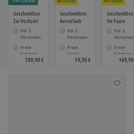
-15% CLUB DEAL
BESTSELLER
BESTSELLER
Geschenkbox
Geschenkbox
Geschenkbox
Zur Hochzeit
Kurzurlaub
für Paare
Für 2
Für 2
Für 2
Personen
Personen
Persone
Freie
Freie
Freie
Erlebnis-
Hotel-
Erlebnis-
Aktueller Preis
109,90 €
Aktueller Preis
59,90 €
Aktuell
169,90
Auswahl
Auswahl
Auswahl
an ca.
aus ca. 500
an ca. 86
610 Orten
Hotels in
Orten
Deutschland,
Österreich
und vielen
weiteren
europäischen
Ländern