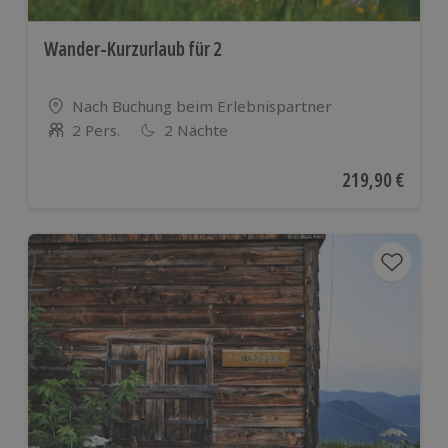
Wander-Kurzurlaub für 2
Standort
Nach Buchung beim Erlebnispartner
2 Pers.
2 Nächte
Anzahl der Teilnehmer
Aktueller Preis
219,90 €