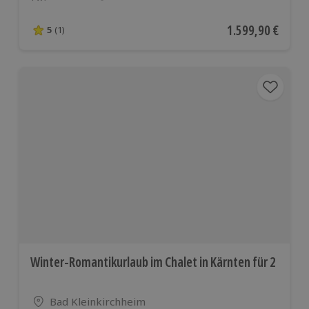
Anzahl der Teilnehmer
Aktueller Preis
1.599,90 €
5
(1)
5 von 5 Sternen basierend auf 1 Bewertungen
Winter-Romantikurlaub im Chalet in Kärnten für 2
Standort
Bad Kleinkirchheim