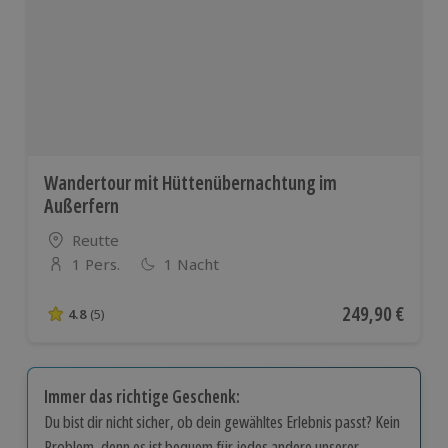
Wandertour mit Hüttenübernachtung im
Außerfern
Standort
Reutte
1 Pers.
1 Nacht
Anzahl der Teilnehmer
Aktueller Preis
249,90 €
4.8
(5)
4.8 von 5 Sternen basierend auf 5 Bewertungen
Immer das richtige Geschenk:
Du bist dir nicht sicher, ob dein gewähltes Erlebnis passt? Kein
Problem, denn es ist bequem für jedes andere unserer