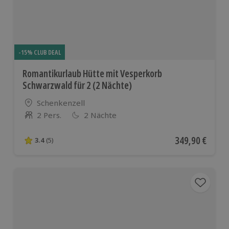
-15% CLUB DEAL
Romantikurlaub Hütte mit Vesperkorb
Schwarzwald für 2 (2 Nächte)
Standort
Schenkenzell
2 Pers.
2 Nächte
Anzahl der Teilnehmer
Aktueller Preis
349,90 €
3.4
(5)
3.4 von 5 Sternen basierend auf 5 Bewertungen