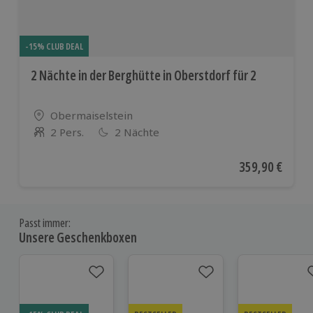
-15% CLUB DEAL
2 Nächte in der Berghütte in Oberstdorf für 2
Standort
Obermaiselstein
2 Pers.
2 Nächte
Anzahl der Teilnehmer
Aktueller Preis
359,90 €
Passt immer:
Unsere Geschenkboxen