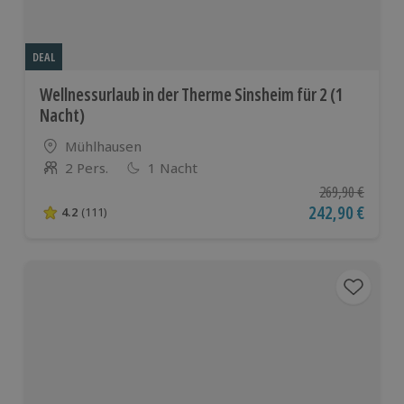
DEAL
Wellnessurlaub in der Therme Sinsheim für 2 (1
Nacht)
Standort
Mühlhausen
2 Pers.
1 Nacht
Anzahl der Teilnehmer
Ursprünglicher P
269,90 €
Aktueller Preis
242,90 €
4.2
(111)
4.2 von 5 Sternen basierend auf 111 Bewertungen