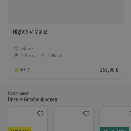
Night Spa Mainz
Standort
Mainz
2 Pers.
1 Nacht
Anzahl der Teilnehmer
Aktueller Preis
255,90 €
4.3
(3)
4.3 von 5 Sternen basierend auf 3 Bewertungen
Passt immer:
Unsere Geschenkboxen