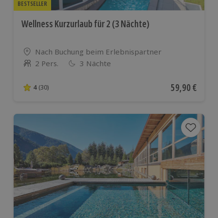
BESTSELLER
Wellness Kurzurlaub für 2 (3 Nächte)
Standort
Nach Buchung beim Erlebnispartner
2 Pers.
3 Nächte
Anzahl der Teilnehmer
Aktueller Pre
59,90 €
4
(30)
4 von 5 Sternen basierend auf 30 Bewertungen