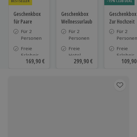
BESTSELLER
-15% CLUB DEAL
Geschenkbox
Geschenkbox
Geschenkbox
für Paare
Wellnessurlaub
Zur Hochzeit
Für 2
Für 2
Für 2
Personen
Personen
Persone
Freie
Freie
Freie
Erlebnis-
Hotel-
Erlebnis-
Aktueller Preis
169,90 €
Aktueller Preis
299,90 €
Aktuell
109,90
Auswahl
Auswahl
Auswahl
an ca. 860
aus ca. 180
an ca.
Orten
Hotels in
610 Orte
Deutschland,
Österreich
und vielen
weiteren
europäischen
Ländern