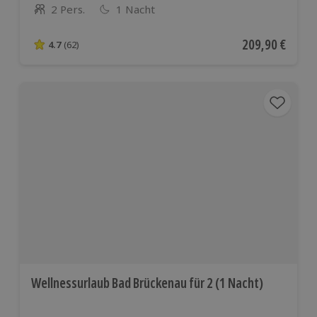
2 Pers.
1 Nacht
Anzahl der Teilnehmer
Aktueller Preis
209,90 €
4.7
(62)
4.7 von 5 Sternen basierend auf 62 Bewertungen
Wellnessurlaub Bad Brückenau für 2 (1 Nacht)