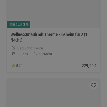
-15% CLUB DEAL
Wellnessurlaub mit Therme Sinsheim für 2 (1
Nacht)
Standort
Bad Schönborn
2 Pers.
1 Nacht
Anzahl der Teilnehmer
Aktueller Preis
229,90 €
5
(1)
5 von 5 Sternen basierend auf 1 Bewertungen