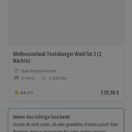
Wellnessurlaub Teutoburger Wald für 2 (2
Nächte)
Standort
Bad Rothenfelde
2 Pers.
2 Nächte
Anzahl der Teilnehmer
Aktueller Preis
539,90 €
4.6
(21)
4.6 von 5 Sternen basierend auf 21 Bewertungen
Immer das richtige Geschenk:
Du bist dir nicht sicher, ob dein gewähltes Erlebnis passt? Kein
Problem, denn es ist bequem für jedes andere unserer