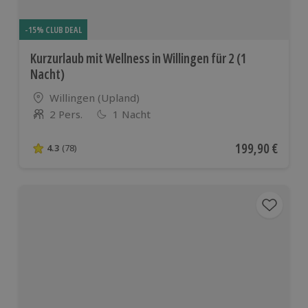
-15% CLUB DEAL
Kurzurlaub mit Wellness in Willingen für 2 (1
Nacht)
Standort
Willingen (Upland)
2 Pers.
1 Nacht
Anzahl der Teilnehmer
Aktueller Preis
199,90 €
4.3
(78)
4.3 von 5 Sternen basierend auf 78 Bewertungen