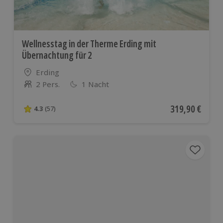
Wellnesstag in der Therme Erding mit
Übernachtung für 2
Standort
Erding
2 Pers.
1 Nacht
Anzahl der Teilnehmer
Aktueller Preis
319,90 €
4.3
(57)
4.3 von 5 Sternen basierend auf 57 Bewertungen