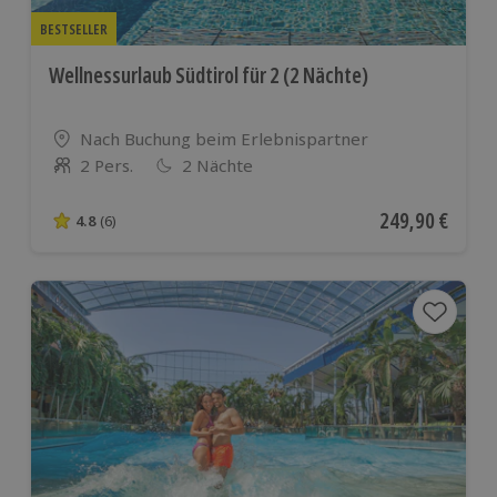
BESTSELLER
Wellnessurlaub Südtirol für 2 (2 Nächte)
Standort
Nach Buchung beim Erlebnispartner
2 Pers.
2 Nächte
Anzahl der Teilnehmer
Aktueller Preis
249,90 €
4.8
(6)
4.8 von 5 Sternen basierend auf 6 Bewertungen