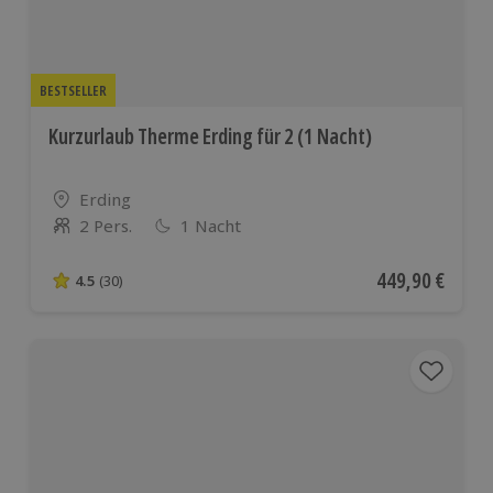
BESTSELLER
Kurzurlaub Therme Erding für 2 (1 Nacht)
Standort
Erding
2 Pers.
1 Nacht
Anzahl der Teilnehmer
Aktueller Preis
449,90 €
4.5
(30)
4.5 von 5 Sternen basierend auf 30 Bewertungen