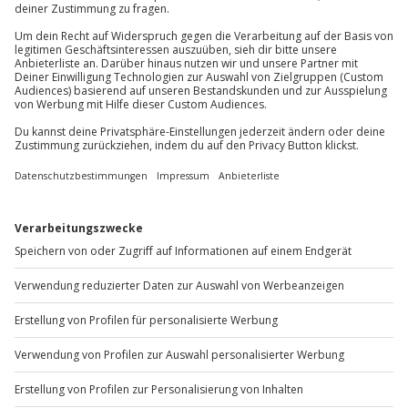
Du erreichst uns telefonisch zu folgenden Zeiten,
Wetter
außer an bundesweiten Feiertagen:
Durchführbarkeit abhängig von:
Mo-Fr: 8-20 Uhr | Sa: 10-16 Uhr
Sehr schlechte Witterungsverhältnisse
Bei Schlechtwetter wird ein Ausweich-Termin
vereinbart
Du möchtest als Firma bestellen?
Ausrüstung & Kleidung
Sichere Dir attraktive Firmenkunden Vorteile.
Mitzubringen: Flaches festes Schuhwerk
+49 89 / 60 60 89 700
Teilnehmer
Mo-Fr: 9-17 Uhr
1 Fahrer + 1 Beifahrer
b2b@jochen-schweizer.de
www.b2b.jochen-schweizer.de/
Artikelnummer
:
27723