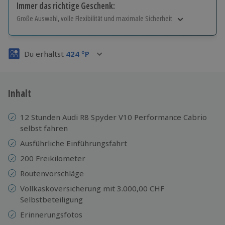
Immer das richtige Geschenk:
Große Auswahl, volle Flexibilität und maximale Sicherheit
Große Auswahl
Über 9.000 Erlebnisse.
Du erhältst
424
°P
Volle Flexibilität
Jeder Gutschein für alle Erlebnisse einlösbar.
Maximale Sicherheit
3 Jahre gültig & verlängerbar.
Inhalt
12 Stunden Audi R8 Spyder V10 Performance Cabrio
selbst fahren
Ausführliche Einführungsfahrt
200 Freikilometer
Routenvorschläge
Vollkaskoversicherung mit 3.000,00 CHF
Selbstbeteiligung
Erinnerungsfotos