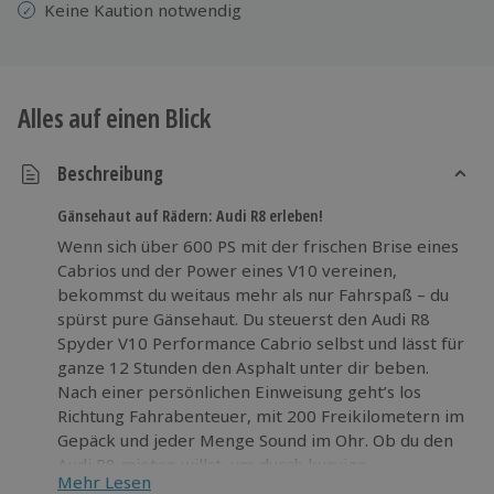
Keine Kaution notwendig
Alles auf einen Blick
Beschreibung
Gänsehaut auf Rädern: Audi R8 erleben!
Wenn sich über 600 PS mit der frischen Brise eines
Cabrios und der Power eines V10 vereinen,
bekommst du weitaus mehr als nur Fahrspaß – du
spürst pure Gänsehaut. Du steuerst den Audi R8
Spyder V10 Performance Cabrio selbst und lässt für
ganze 12 Stunden den Asphalt unter dir beben.
Nach einer persönlichen Einweisung geht’s los
Richtung Fahrabenteuer, mit 200 Freikilometern im
Gepäck und jeder Menge Sound im Ohr. Ob du den
Audi R8 mieten willst, um durch kurvige
Mehr Lesen
Nebenstraßen rund um Au zu cruisen oder eine