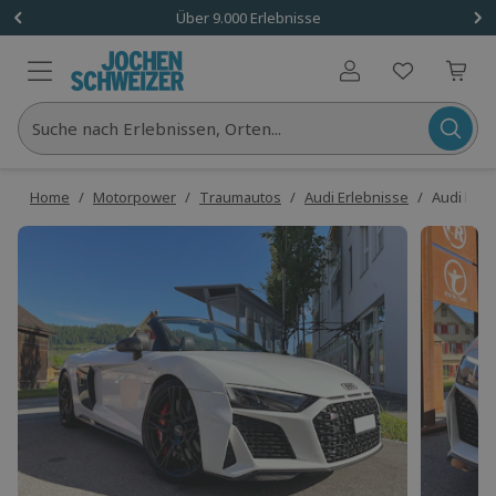
Über 9.000 Erlebnisse
Benutzerkonto
Suche nach Erlebnissen, Orten...
Home
/
Motorpower
/
Traumautos
/
Audi Erlebnisse
/
Audi R8 S