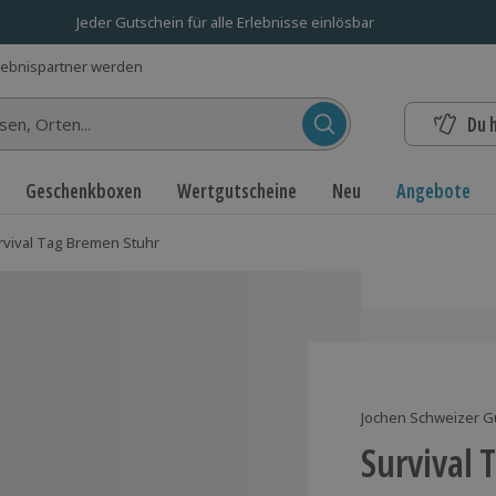
Jeder Gutschein für alle Erlebnisse einlösbar
lebnispartner werden
Du 
n...
Geschenkboxen
Wertgutscheine
Neu
Angebote
rvival Tag Bremen Stuhr
Jochen Schweizer G
Survival 