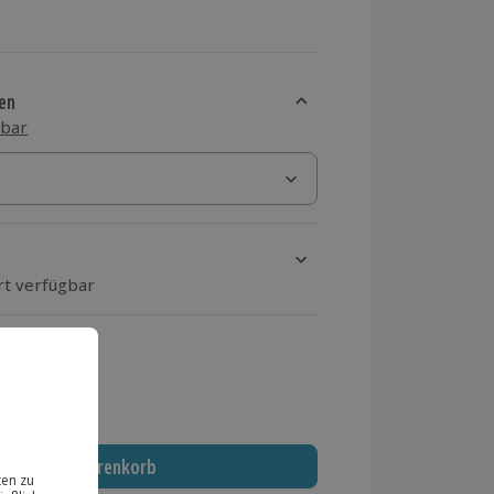
en
sbar
rt verfügbar
ten Schritt einen Termin aus
 MwSt.)
In den Warenkorb