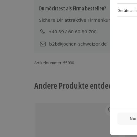
Gruppengröße: 8-16 Personen
Du möchtest als Firma bestellen?
Sichere Dir attraktive Firmenkunden Vorteile
+49 89 / 60 60 89 700
Mo-
b2b@jochen-schweizer.de
Artikelnummer
:
55090
Andere Produkte entdecken