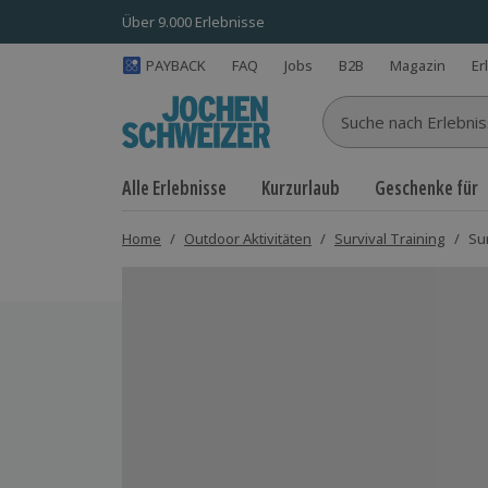
Über 9.000 Erlebnisse
PAYBACK
FAQ
Jobs
B2B
Magazin
Er
Suche nach Erlebnisse
Alle Erlebnisse
Kurzurlaub
Geschenke für
Home
/
Outdoor Aktivitäten
/
Survival Training
/
Su
Bild 1 von 5