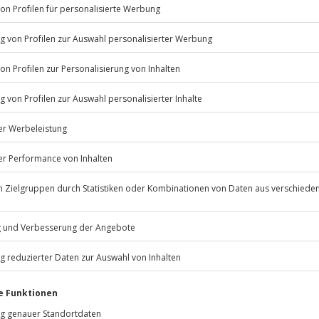
Listenansicht
© OpenStreetMaps
icht
erfügbar
n nur mit Einverständniserklärung
Jochen Schweizer
GmbH
Mühldorfstraße 8
81671
München
g, Ausrüstung (vorab mit dem
eiten, außer an bundesweiten