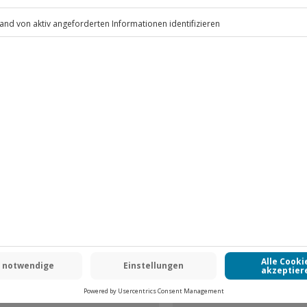
.
Fr: 9-17 Uhr
www.b2b.jochen-schweizer.de/