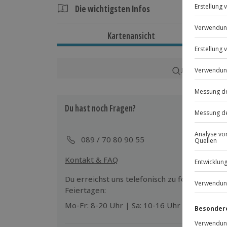
Die wichtigsten Infos
Dauer
Kartenansicht
Ca. 8 Stunden
Verfügbarkeit / Termine
Karte in Großans
Ganzjährig zu bestimmten Terminen v
Du hast noch Fragen?
Teilnahmebedingungen
Mindestalter: 14 Jahre (unter 18 Jahre
eines Erziehungsberechtigten)
089 / 70 80 90 55
Kontakt & FAQ
Ausrüstung & Kleidung
Mitzubringen: wettergerechte Kleidun
Du erreichst uns telefonisch zu folgenden Z
Veranstalter zu besprechen)
Feiertagen:
Mo-Fr: 8-20 Uhr | Sa: 10-16 Uhr
Teilnehmer
Gutschein gültig für 1 Person