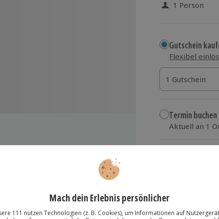
1 Person
Gutschein kauf
Flexibel einlö
1 Gutschein
1 Gutschein
1 Gutschein
Termin buchen
Aktuell an 1 O
Wähle im nächs
109,90 €
euerkunde
zzgl. Versand
(inkl.
assergewinnung
u von Behelfsunterkünften
hrung aus der Natur