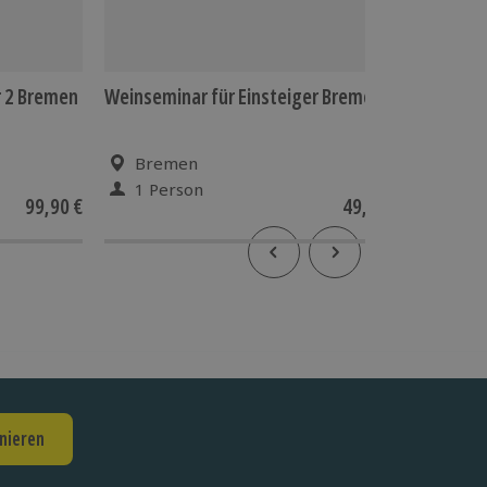
r 2 Bremen
Weinseminar für Einsteiger Bremen
Floatin
Bremen
Wil
1 Person
1 Pe
99,90 €
49,90 €
nieren