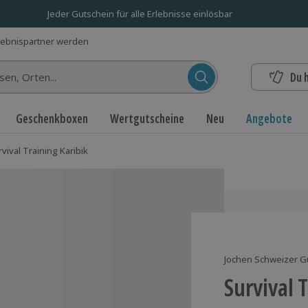
Jeder Gutschein für alle Erlebnisse einlösbar
lebnispartner werden
Du 
n...
Geschenkboxen
Wertgutscheine
Neu
Angebote
vival Training Karibik
Jochen Schweizer G
Survival 