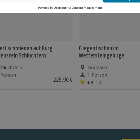
rt schmieden auf Burg
Fliegenfischen im
enstein Schlüchtern
Wettersteingebirge
chlüchtern
Leutasch
 Person
1 Person
229,90 €
4.9
(11)