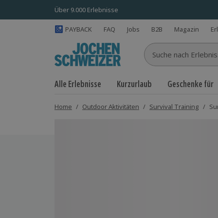
Über 9.000 Erlebnisse
PAYBACK
FAQ
Jobs
B2B
Magazin
Er
Suche nach Erlebnisse
Alle Erlebnisse
Kurzurlaub
Geschenke für
Home
/
Outdoor Aktivitäten
/
Survival Training
/
Sur
Bild 1 von 5