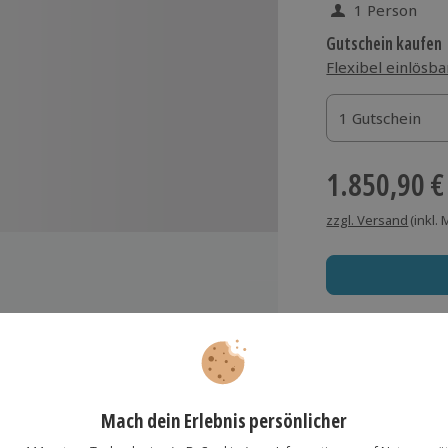
1 Person
Gutschein kaufen
Flexibel einlösba
1 Gutschein
1 Gutschein
1 Gutschein
1.850,90 €
zzgl. Versand
(inkl.
l-Experten
Immer das rich
Nahrungsbeschaffung und
Große Auswahl, voll
ltechniken und mehr
Große Auswa
Über 9.000 Erle