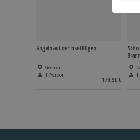
Angeln auf der Insel Rügen
Schwe
Brand
Göhren
S
1 Person
1
179,90 €