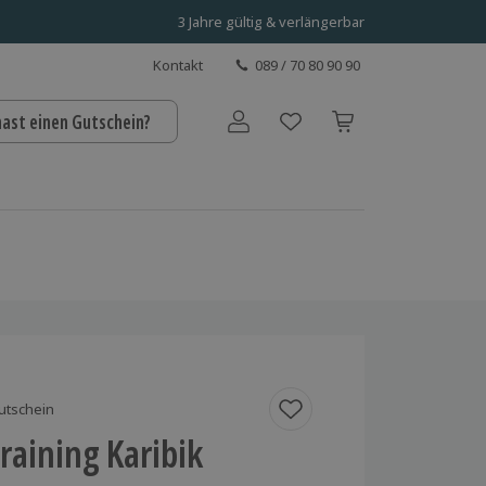
3 Jahre gültig & verlängerbar
Kontakt
089 / 70 80 90 90
hast einen Gutschein?
Benutzerkonto
utschein
Training Karibik