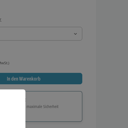
r
 MwSt.)
In den Warenkorb
tige Geschenk:
e Flexibilität und maximale Sicherheit
hl
bnisse.