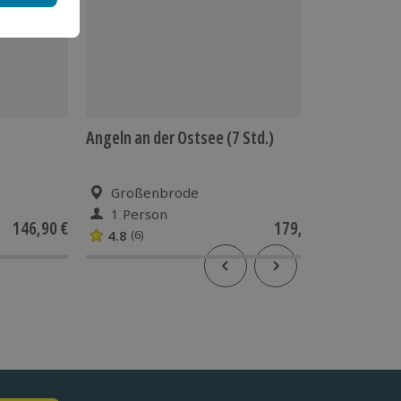
Angeln an der Ostsee (7 Std.)
Shiatsu
Großenbrode
Pott
1 Person
1 Pe
146,90 €
179,90 €
4.8
(6)