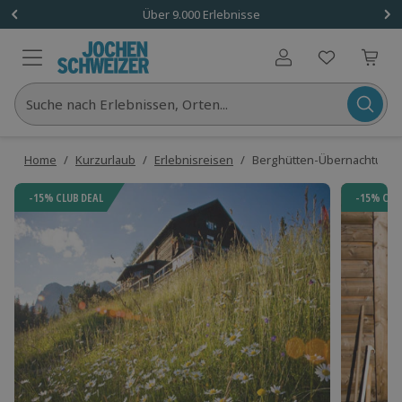
Über 9.000 Erlebnisse
Benutzerkonto
Suche nach Erlebnissen, Orten...
Home
/
Kurzurlaub
/
Erlebnisreisen
/
Berghütten-Übernachtung in
-15% CLUB DEAL
-15% CLU