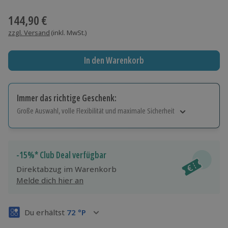
Wähle im nächsten Schritt einen Termin aus
144,90 €
zzgl. Versand
(inkl. MwSt.)
In den Warenkorb
Immer das richtige Geschenk:
Große Auswahl, volle Flexibilität und maximale Sicherheit
Große Auswahl
Über 9.000 Erlebnisse.
Volle Flexibilität
-15%* Club Deal verfügbar
Jeder Gutschein für alle Erlebnisse einlösbar.
Direktabzug im Warenkorb
Maximale Sicherheit
Melde dich hier an
3 Jahre gültig & verlängerbar.
Du erhältst
72
°P