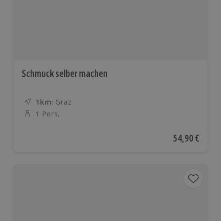
Schmuck selber machen
1km:
Entfernung
Standort
Graz
1 Pers.
Anzahl der Teilnehmer
Aktueller Pre
54,90 €