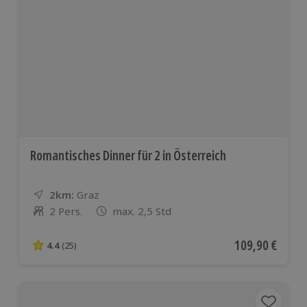
Romantisches Dinner für 2 in Österreich
2km:
Entfernung
Standort
Graz
2 Pers.
max. 2,5 Std
Anzahl der Teilnehmer
Aktueller Preis
109,90 €
4.4
(25)
4.4 von 5 Sternen basierend auf 25 Bewertungen