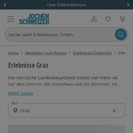
Über 9.000 Erlebnisse
Benutzerkonto
Suche nach Erlebnissen, Orten...
Home
/
Aktivitäten nach Region
/
Erlebnisse Österreich
/
Erlebni
Erlebnisse Graz
Die steirische Landeshauptstadt bietet viel mehr als
nur den Urturm, das Kunsthaus und die Murinsel. Ab
sofort ist Graz auch der Schauplatz vieler Abenteuer
Mehr Lesen
und besonderer Erlebnisse. Also warum in die Ferne
schweifen? Denn in puncto Fliegen, Fahren und
Wo?
Wo?
Fitness- und Lifestyle-Abenteuer liegt das Gute doch
so nah!