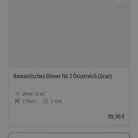
Romantisches Dinner für 2 Österreich (Graz)
2km:
Entfernung
Standort
Graz
2 Pers.
2 Std
Anzahl der Teilnehmer
Aktueller Pre
99,90 €