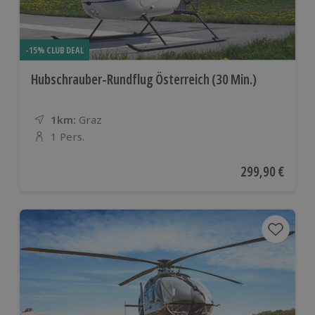
-15% CLUB DEAL
Hubschrauber-Rundflug Österreich (30 Min.)
1km:
Entfernung
Standort
Graz
1 Pers.
Anzahl der Teilnehmer
Aktueller Preis
299,90 €