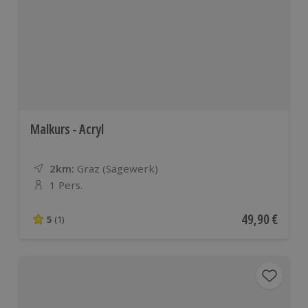
Malkurs - Acryl
2km:
Entfernung
Standort
Graz (Sägewerk)
1 Pers.
Anzahl der Teilnehmer
Aktueller Pre
49,90 €
5
(1)
5 von 5 Sternen basierend auf 1 Bewertungen