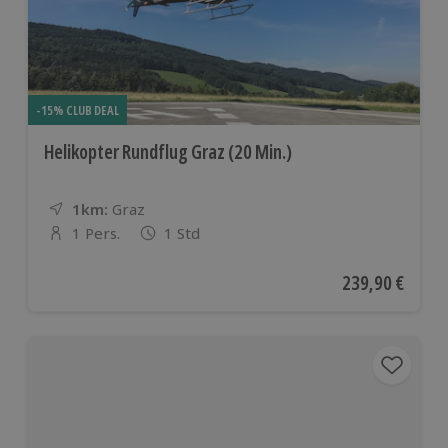
-15% CLUB DEAL
Helikopter Rundflug Graz (20 Min.)
1km:
Entfernung
Standort
Graz
1 Pers.
1 Std
Anzahl der Teilnehmer
Aktueller Preis
239,90 €