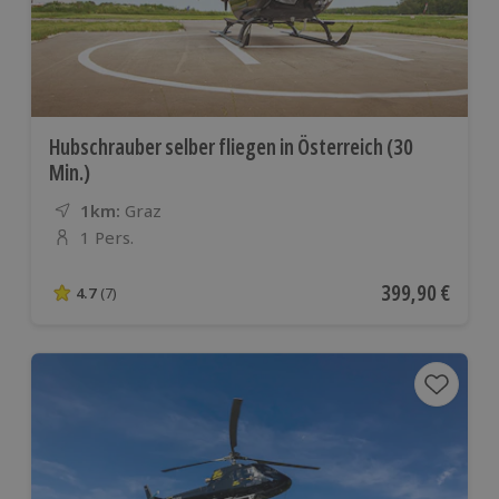
Hubschrauber selber fliegen in Österreich (30
Min.)
1km:
Entfernung
Standort
Graz
1 Pers.
Anzahl der Teilnehmer
Aktueller Preis
399,90 €
4.7
(7)
4.7 von 5 Sternen basierend auf 7 Bewertungen