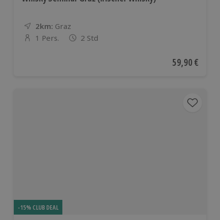
2km:
Entfernung
Standort
Graz
1 Pers.
2 Std
Anzahl der Teilnehmer
Aktueller Pre
59,90 €
-15% CLUB DEAL