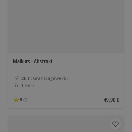
Malkurs - Abstrakt
2km:
Entfernung
Standort
Graz (Sägewerk)
1 Pers.
Anzahl der Teilnehmer
Aktueller Pre
49,90 €
5
(1)
5 von 5 Sternen basierend auf 1 Bewertungen