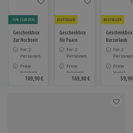
-15% CLUB DEAL
BESTSELLER
BESTSELLER
Geschenkbox
Geschenkbox
Geschenkbox
Zur Hochzeit
für Paare
Kurzurlaub
Für 2
Für 2
Für 2
Personen
Personen
Persone
Freie
Freie
Freie
Erlebnis-
Erlebnis-
Hotel-
Aktueller Preis
109,90 €
Aktueller Preis
169,90 €
Aktue
59,90
Auswahl
Auswahl
Auswahl
an ca.
an ca. 860
aus ca. 5
610 Orten
Orten
Hotels in
Deutschl
Österrei
und viele
weiteren
europäis
Ländern