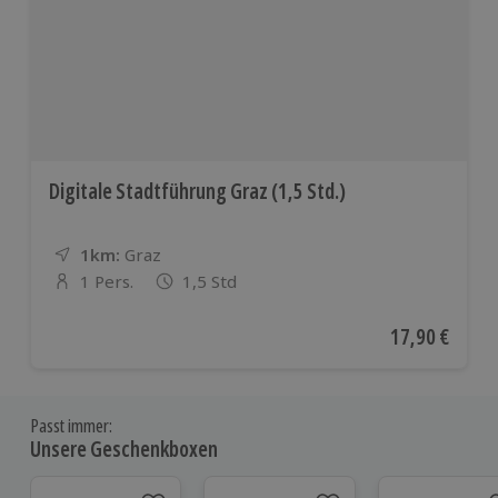
Digitale Stadtführung Graz (1,5 Std.)
1km:
Entfernung
Standort
Graz
1 Pers.
1,5 Std
Anzahl der Teilnehmer
Aktueller Pre
17,90 €
Passt immer:
Unsere Geschenkboxen