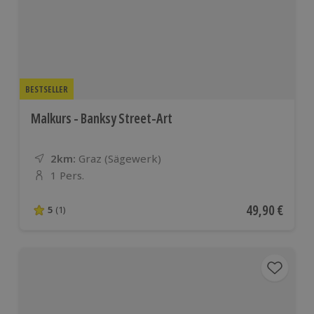
BESTSELLER
Malkurs - Banksy Street-Art
2km:
Entfernung
Standort
Graz (Sägewerk)
1 Pers.
Anzahl der Teilnehmer
Aktueller Pre
49,90 €
5
(1)
5 von 5 Sternen basierend auf 1 Bewertungen