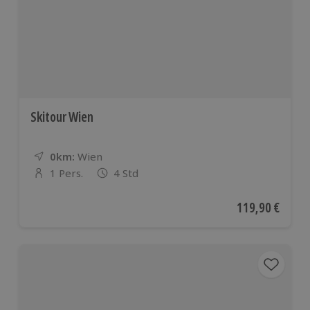
Skitour Wien
0km:
Entfernung
Standort
Wien
1 Pers.
4 Std
Anzahl der Teilnehmer
Aktueller Preis
119,90 €