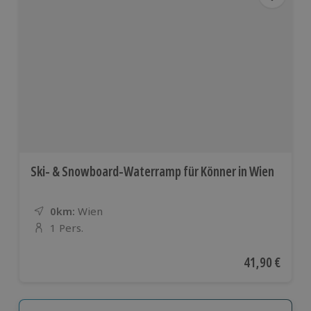
Ski- & Snowboard-Waterramp für Könner in Wien
0km:
Entfernung
Standort
Wien
1 Pers.
Anzahl der Teilnehmer
Aktueller Pre
41,90 €