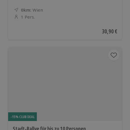
0km:
Entfernung
Standort
Wien
1 Pers.
Anzahl der Teilnehmer
Aktueller Pre
30,90 €
-15% CLUB DEAL
Stadt-Rallye für bis zu 10 Personen