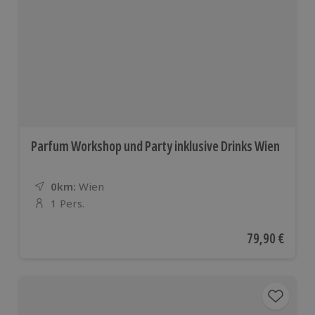
Parfum Workshop und Party inklusive Drinks Wien
0km:
Entfernung
Standort
Wien
1 Pers.
Anzahl der Teilnehmer
Aktueller Pre
79,90 €