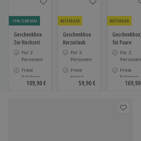
-15% CLUB DEAL
BESTSELLER
BESTSELLER
Geschenkbox
Geschenkbox
Geschenkbox
Zur Hochzeit
Kurzurlaub
für Paare
Für 2
Für 2
Für 2
Personen
Personen
Persone
Freie
Freie
Freie
Erlebnis-
Hotel-
Erlebnis-
Aktueller Preis
109,90 €
Aktueller Preis
59,90 €
Aktuell
169,90
Auswahl
Auswahl
Auswahl
an ca.
aus ca. 500
an ca. 86
610 Orten
Hotels in
Orten
Deutschland,
Österreich
und vielen
weiteren
europäischen
Ländern