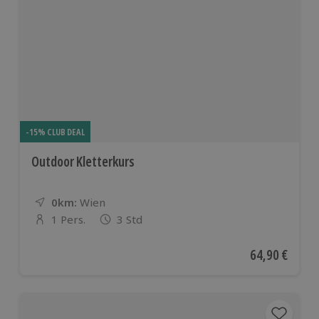
-15% CLUB DEAL
Outdoor Kletterkurs
0km:
Entfernung
Standort
Wien
1 Pers.
3 Std
Anzahl der Teilnehmer
Aktueller Pre
64,90 €