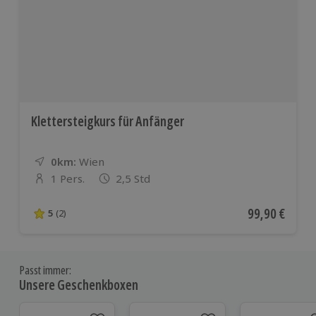
Klettersteigkurs für Anfänger
0km:
Entfernung
Standort
Wien
1 Pers.
2,5 Std
Anzahl der Teilnehmer
Aktueller Pre
99,90 €
5
(2)
5 von 5 Sternen basierend auf 2 Bewertungen
Passt immer:
Unsere Geschenkboxen