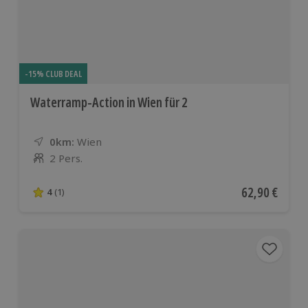
-15% CLUB DEAL
Waterramp-Action in Wien für 2
0km:
Entfernung
Standort
Wien
2 Pers.
Anzahl der Teilnehmer
Aktueller Pre
62,90 €
4
(1)
4 von 5 Sternen basierend auf 1 Bewertungen