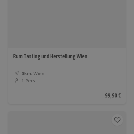
Rum Tasting und Herstellung Wien
0km:
Entfernung
Standort
Wien
1 Pers.
Anzahl der Teilnehmer
Aktueller Pre
99,90 €