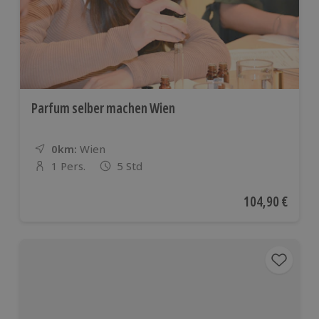
Parfum selber machen Wien
0km:
Entfernung
Standort
Wien
1 Pers.
5 Std
Anzahl der Teilnehmer
Aktueller Preis
104,90 €