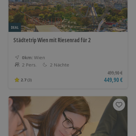
DEAL
Städtetrip Wien mit Riesenrad für 2
0km:
Entfernung
Standort
Wien
2 Pers.
2 Nächte
Anzahl der Teilnehmer
Ursprünglicher P
499,90 €
Aktueller Preis
449,90 €
2.7
(3)
2.7 von 5 Sternen basierend auf 3 Bewertungen