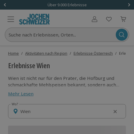
Über 9.000 Erlebnisse
Benutzerkonto
Suche nach Erlebnissen, Orten...
Home
/
Aktivitäten nach Region
/
Erlebnisse Österreich
/
Erlebni
Erlebnisse Wien
Wien ist nicht nur für den Prater, die Hofburg und
schmackhafte Mehlspeisen bekannt, sondern auch
für tolle Erlebnisse mit und ohne Adrenalin-Faktor.
Mehr Lesen
Vom Bungee Jumping und House Running über
Fotoshootings bis zu Konzert-Dinner gibt es hier tolle
Wo?
Wo?
Anregungen, Wien ganz besonders zu erleben.