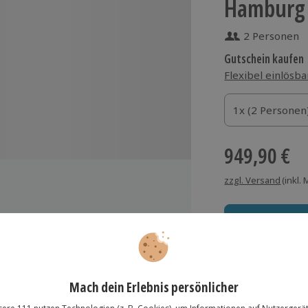
Hamburg f
2 Personen
Gutschein kaufen
Flexibel einlösba
1x (2 Personen)
1x (2 Personen
1x (2 Personen
949,90 €
zzgl. Versand
(inkl.
g für 2
Wasser, Kaffee/Tee
Immer das rich
gemeinsame Testfahrt
Große Auswahl, voll