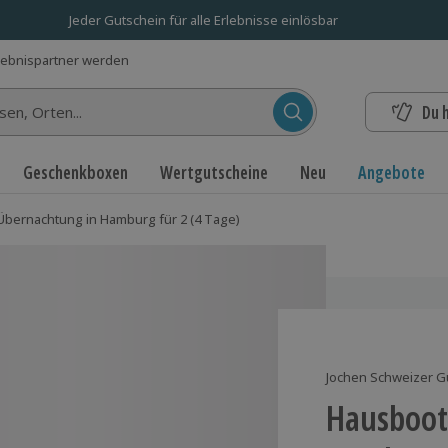
Jeder Gutschein für alle Erlebnisse einlösbar
lebnispartner werden
Du 
n...
Geschenkboxen
Wertgutscheine
Neu
Angebote
bernachtung in Hamburg für 2 (4 Tage)
Jochen Schweizer G
Hausboot