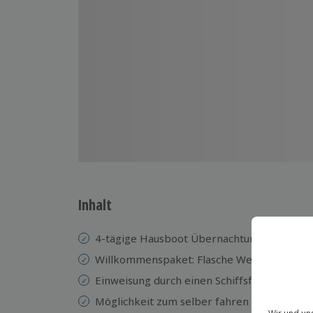
Inhalt
4-tägige Hausboot Übernachtung in Hambur
Willkommenspaket: Flasche Wein, Flasche 
Einweisung durch einen Schiffsführer und 
Möglichkeit zum selber fahren