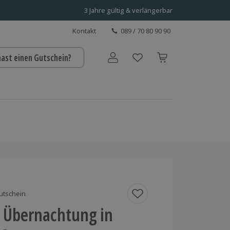
3 Jahre gültig & verlängerbar
Kontakt
089 / 70 80 90 90
hast einen Gutschein?
Benutzerkonto
utschein
 Übernachtung in