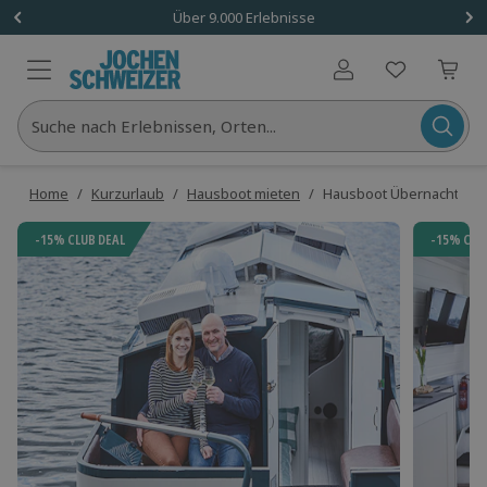
Über 9.000 Erlebnisse
Benutzerkonto
Suche nach Erlebnissen, Orten...
Home
/
Kurzurlaub
/
Hausboot mieten
/
Hausboot Übernachtung i
-15% CLUB DEAL
-15% CLU