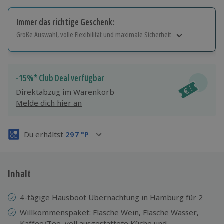
Immer das richtige Geschenk:
Große Auswahl, volle Flexibilität und maximale Sicherheit
Große Auswahl
Über 9.000 Erlebnisse.
Volle Flexibilität
-15%* Club Deal verfügbar
Jeder Gutschein für alle Erlebnisse einlösbar.
Direktabzug im Warenkorb
Maximale Sicherheit
Melde dich hier an
3 Jahre gültig & verlängerbar.
Du erhältst
297
°P
Inhalt
4-tägige Hausboot Übernachtung in Hamburg für 2
Willkommenspaket: Flasche Wein, Flasche Wasser,
Kaffee/Tee, voll ausgestattete Küche und