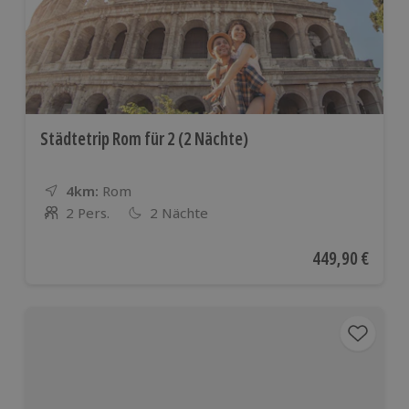
Städtetrip Rom für 2 (2 Nächte)
4km:
Entfernung
Standort
Rom
2 Pers.
2 Nächte
Anzahl der Teilnehmer
Aktueller Preis
449,90 €