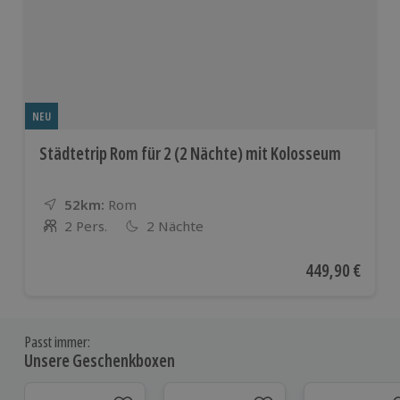
NEU
Städtetrip Rom für 2 (2 Nächte) mit Kolosseum
52km:
Entfernung
Standort
Rom
2 Pers.
2 Nächte
Anzahl der Teilnehmer
Aktueller Preis
449,90 €
Passt immer:
Unsere Geschenkboxen