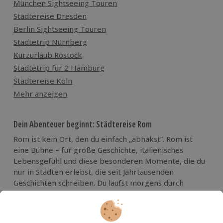
München Sightseeing Touren
Städtereise Dresden
Berlin Sightseeing Touren
Städtetrip Nürnberg
Kurzurlaub Rostock
Städtetrip für 2 Hamburg
Städtereise Köln
Mehr anzeigen
Dein Abenteuer beginnt: Städtereise Rom
Rom ist kein Ort, den du einfach „abhakst“. Rom ist
eine Bühne – für große Geschichte, italienisches
Lebensgefühl und diese besonderen Momente, die du
nur in Städten erlebst, die seit Jahrtausenden
Geschichten schreiben. Du läufst morgens durch
Gassen, in denen die Zeit zwischen antiken Mauern,
barocken Fassaden und dem Duft von Espresso kurz
stehen bleibt. Mittags stehst du plötzlich vor