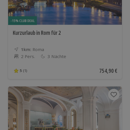
-15% CLUB DEAL
Kurzurlaub in Rom für 2
1km:
Entfernung
Standort
Roma
2 Pers.
3 Nächte
Anzahl der Teilnehmer
Aktueller Preis
754,90 €
5
(1)
5 von 5 Sternen basierend auf 1 Bewertungen