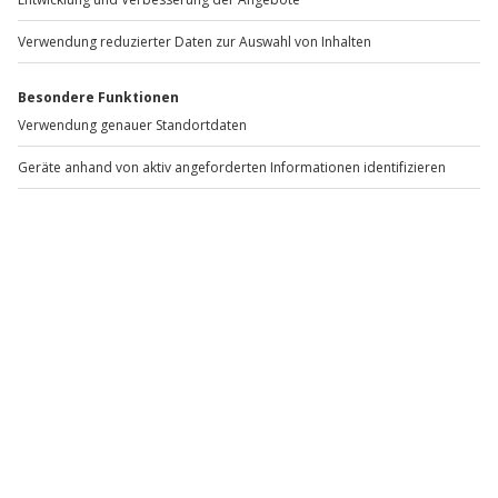
Landingpage.
FAQ: Städtereise Rom
Was macht eine Städtereise nach Rom so besonders?
Rom verbindet antike Geschichte, imposante
Architektur und italienische Genusskultur auf engstem
Raum – du erlebst in wenigen Tagen außergewöhnlich
viel Abwechslung.
Welche Sehenswürdigkeiten sollte ich bei einer
Städtereise Rom einplanen?
Klassiker sind historische Wahrzeichen, große Plätze
und berühmte Brunnen. Am besten kombinierst du
feste Highlights mit Zeit zum Treibenlassen in den
Vierteln.
Wie viele Tage sind ideal für eine Rom-Städtereise?