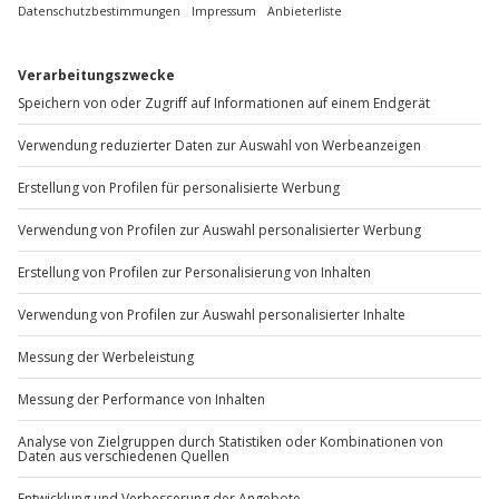
Daten & Fakten zur Städtereise Rom
Reiseziel:
Rom (Italien)
Reiseart:
Städtereise / Kurztrip
Erlebnischarakter:
Kultur, Sightseeing, Genuss,
Spaziergänge, Fotospots
Typische Highlights in Rom:
Antike Stätten, große
Plätze & Brunnen, italienische Küche,
Aussichtspunkte (je nach Route)
Ideal für:
Paare, Freunde, Familien (abhängig von
deinen Plänen und dem Reisetempo)
Gut zu wissen:
In Rom lohnt sich bequemes
Schuhwerk – viele Wege führen über
Pflastersteine, und zu Fuß entdeckst du am
meisten.
Hinweis: Konkrete Leistungsdetails (z. B. Übernachtungen,
enthaltene Leistungen, Teilnahmebedingungen) richten sich
nach dem jeweiligen Angebot auf der Jochen-Schweizer-