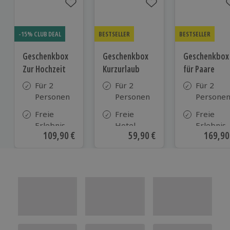
-15% CLUB DEAL
BESTSELLER
BESTSELLER
Geschenkbox
Geschenkbox
Geschenkbox
Zur Hochzeit
Kurzurlaub
für Paare
Für 2
Für 2
Für 2
Personen
Personen
Persone
Freie
Freie
Freie
Erlebnis-
Hotel-
Erlebnis-
Aktueller Preis
109,90 €
Aktueller Preis
59,90 €
Aktuell
169,90
Auswahl
Auswahl
Auswahl
an ca.
aus ca. 500
an ca. 86
610 Orten
Hotels in
Orten
Deutschland,
Österreich
und vielen
weiteren
europäischen
Ländern