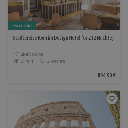
-15% CLUB DEAL
Städtereise Rom im Design Hotel für 2 (2 Nächte)
2km:
Entfernung
Standort
Roma
2 Pers.
2 Nächte
Anzahl der Teilnehmer
Aktueller Preis
804,90 €