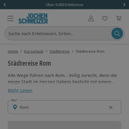
Über 9.000 Erlebnisse
Benutzerkonto
Suche nach Erlebnissen, Orten...
Home
/
Kurzurlaub
/
Städtereise
/
Städtereise Rom
Städtereise Rom
Alle Wege führen nach Rom… Völlig zurecht, denn die
ewige Stadt im Herzen Italiens besticht mit einem
einmaligen Flair. Antike Ruinen treffen hier auf einen
Mehr Lesen
modernen und vitalen Lebensstil. Ob du auf den
Spuren der alten Römer wandelst oder lieber Pizza,
Wo?
Wo?
Pasta und Amore genießt, ist dabei dir überlassen.