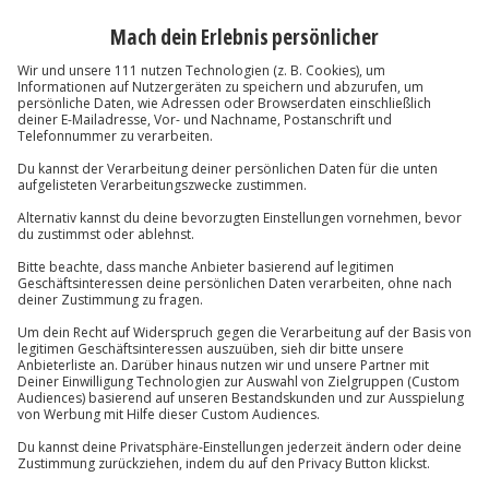
Weltwundern wie dem Kolosseum, abends sitzt du auf
einer Piazza und merkst: Genau so fühlt sich „Dolce
Vita“ an – nur echter.
Eine
Städtereise nach Rom
ist ideal, wenn du in
kurzer Zeit maximal viel Atmosphäre erleben willst:
Kultur, Kulinarik und ikonische Sehenswürdigkeiten
liegen dicht beieinander. Gleichzeitig ist Rom eine
Stadt, die dir Freiraum lässt: Du kannst dich durch
Viertel wie Trastevere treiben lassen, in Museen
abtauchen oder dir ganz bewusst „nur“ ein paar
Highlights vornehmen – und den Rest als Entdeckung
mitnehmen.
Mit einer
Städtereise Rom bei Jochen Schweizer
verschenkst du nicht einfach ein Reiseziel. Du
verschenkst Vorfreude, Aufbruchsstimmung und das
Kribbeln, wenn du zum ersten Mal römisches
Kopfsteinpflaster unter deinen Schuhen spürst. Und du
schenkst etwas, das man nicht in eine Schachtel
packen kann: gemeinsame Zeit – in einer der
eindrucksvollsten Städte Europas.