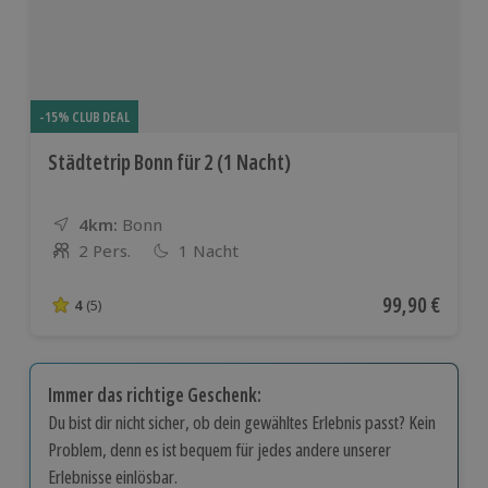
-15% CLUB DEAL
Städtetrip Bonn für 2 (1 Nacht)
4km:
Entfernung
Standort
Bonn
2 Pers.
1 Nacht
Anzahl der Teilnehmer
Aktueller Pre
99,90 €
4
(5)
4 von 5 Sternen basierend auf 5 Bewertungen
Immer das richtige Geschenk:
Du bist dir nicht sicher, ob dein gewähltes Erlebnis passt? Kein
Problem, denn es ist bequem für jedes andere unserer
Erlebnisse einlösbar.