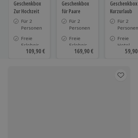
Geschenkbox
Geschenkbox
Geschenkbox
Zur Hochzeit
für Paare
Kurzurlaub
Für 2
Für 2
Für 2
Personen
Personen
Persone
Freie
Freie
Freie
Erlebnis-
Erlebnis-
Hotel-
Aktueller Preis
109,90 €
Aktueller Preis
169,90 €
Aktue
59,90
Auswahl
Auswahl
Auswahl
an ca.
an ca. 860
aus ca. 5
610 Orten
Orten
Hotels in
Deutschl
Österrei
und viele
weiteren
europäis
Ländern