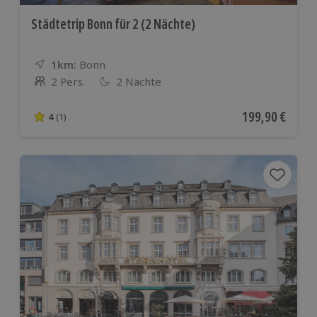
Städtetrip Bonn für 2 (2 Nächte)
1km:
Entfernung
Standort
Bonn
2 Pers.
2 Nächte
Anzahl der Teilnehmer
Aktueller Preis
199,90 €
4
(1)
4 von 5 Sternen basierend auf 1 Bewertungen