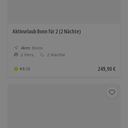
Aktivurlaub Bonn für 2 (2 Nächte)
4km:
Entfernung
Standort
Bonn
2 Pers.
2 Nächte
Anzahl der Teilnehmer
Aktueller Preis
249,90 €
4.5
(2)
4.5 von 5 Sternen basierend auf 2 Bewertungen