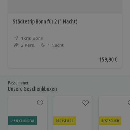
Städtetrip Bonn für 2 (1 Nacht)
1km:
Entfernung
Standort
Bonn
2 Pers.
1 Nacht
Anzahl der Teilnehmer
Aktueller Preis
159,90 €
Passt immer:
Unsere Geschenkboxen
-15% CLUB DEAL
BESTSELLER
BESTSELLER