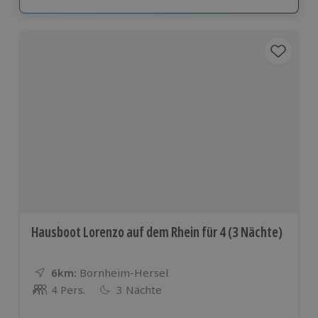
Hausboot Lorenzo auf dem Rhein für 4 (3 Nächte)
6km:
Entfernung
Standort
Bornheim-Hersel
4 Pers.
3 Nächte
Anzahl der Teilnehmer