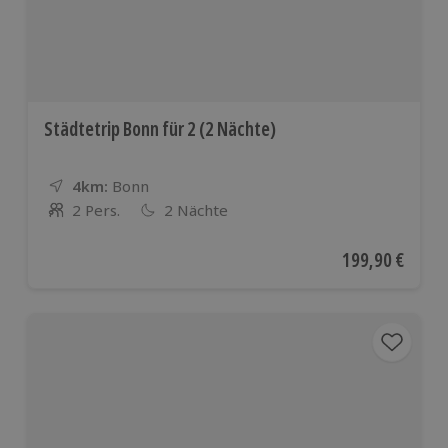
Städtetrip Bonn für 2 (2 Nächte)
4km:
Entfernung
Standort
Bonn
2 Pers.
2 Nächte
Anzahl der Teilnehmer
Aktueller Preis
199,90 €