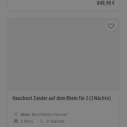
Aktueller Preis
849,90 €
Hausboot Zander auf dem Rhein für 2 (3 Nächte)
6km:
Entfernung
Standort
Bornheim-Hersel
2 Pers.
3 Nächte
Anzahl der Teilnehmer