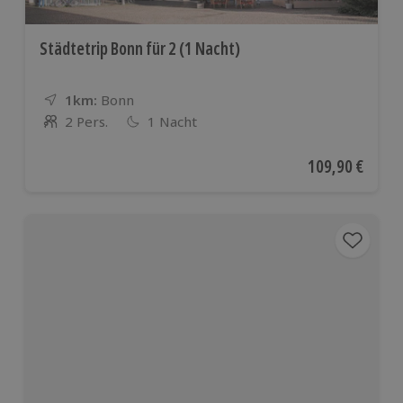
Städtetrip Bonn für 2 (1 Nacht)
1km:
Entfernung
Standort
Bonn
2 Pers.
1 Nacht
Anzahl der Teilnehmer
Aktueller Preis
109,90 €