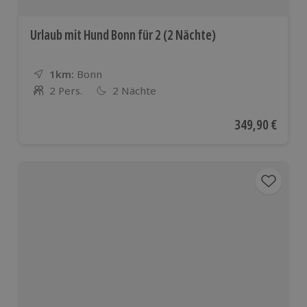
Urlaub mit Hund Bonn für 2 (2 Nächte)
1km:
Entfernung
Standort
Bonn
2 Pers.
2 Nächte
Anzahl der Teilnehmer
Aktueller Preis
349,90 €