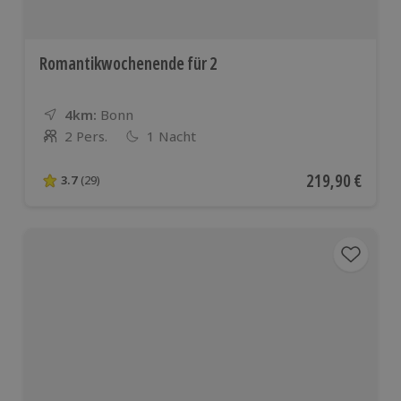
Romantikwochenende für 2
4km:
Entfernung
Standort
Bonn
2 Pers.
1 Nacht
Anzahl der Teilnehmer
Aktueller Preis
219,90 €
3.7
(29)
3.7 von 5 Sternen basierend auf 29 Bewertungen