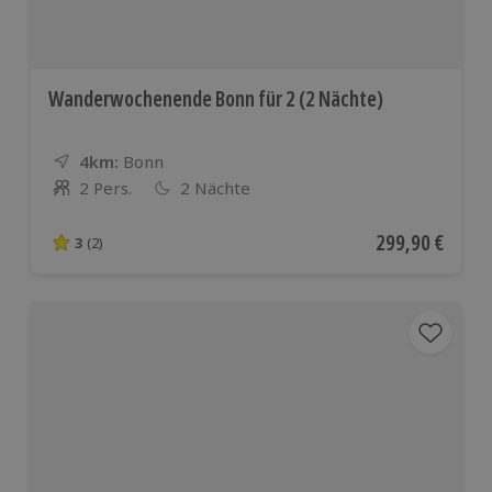
Wanderwochenende Bonn für 2 (2 Nächte)
4km:
Entfernung
Standort
Bonn
2 Pers.
2 Nächte
Anzahl der Teilnehmer
Aktueller Preis
299,90 €
3
(2)
3 von 5 Sternen basierend auf 2 Bewertungen