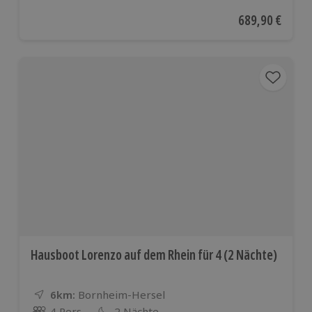
Aktueller Preis
689,90 €
Hausboot Lorenzo auf dem Rhein für 4 (2 Nächte)
6km:
Entfernung
Standort
Bornheim-Hersel
4 Pers.
2 Nächte