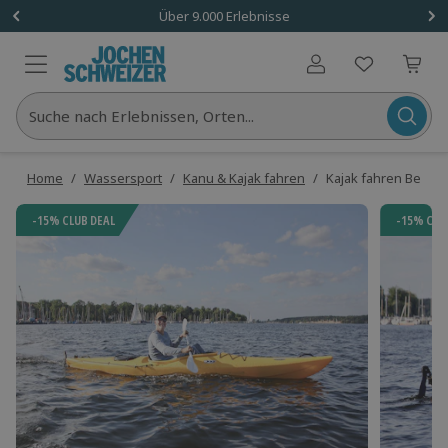
Über 9.000 Erlebnisse
Benutzerkonto
Suche nach Erlebnissen, Orten...
Home
/
Wassersport
/
Kanu & Kajak fahren
/
Kajak fahren Berlin
-15% CLUB DEAL
-15% CLU