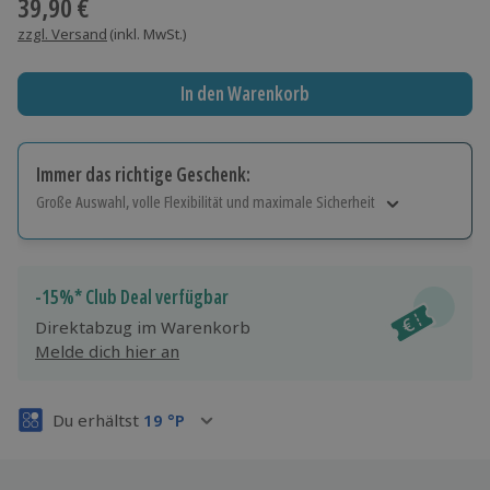
39,90 €
zzgl. Versand
(inkl. MwSt.)
In den Warenkorb
Immer das richtige Geschenk:
Große Auswahl, volle Flexibilität und maximale Sicherheit
Große Auswahl
Über 9.000 Erlebnisse.
Volle Flexibilität
-15%* Club Deal verfügbar
Jeder Gutschein für alle Erlebnisse einlösbar.
Direktabzug im Warenkorb
Maximale Sicherheit
Melde dich hier an
3 Jahre gültig & verlängerbar.
Du erhältst
19
°P