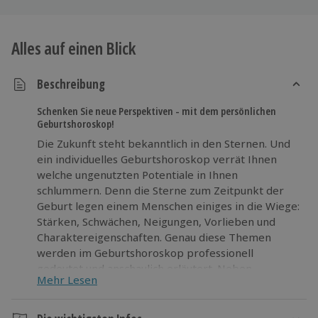
Alles auf einen Blick
Beschreibung
Schenken Sie neue Perspektiven - mit dem persönlichen
Geburtshoroskop!
Die Zukunft steht bekanntlich in den Sternen. Und
ein individuelles Geburtshoroskop verrät Ihnen
welche ungenutzten Potentiale in Ihnen
schlummern. Denn die Sterne zum Zeitpunkt der
Geburt legen einem Menschen einiges in die Wiege:
Stärken, Schwächen, Neigungen, Vorlieben und
Charaktereigenschaften. Genau diese Themen
werden im Geburtshoroskop professionell
gedeutet und anschaulich erläutert. Neben
Mehr Lesen
unterhaltsamen Aha-Effekten erhalten Sie
bedeutende Anhaltspunkte, wie Sie Ihre berufliche
Zukunft noch erfolgreicher gestalten können.