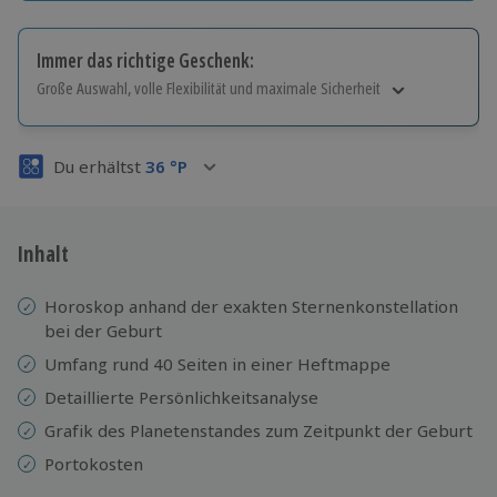
Immer das richtige Geschenk:
Große Auswahl, volle Flexibilität und maximale Sicherheit
Große Auswahl
Über 9.000 Erlebnisse.
Du erhältst
36
°P
Volle Flexibilität
Jeder Gutschein für alle Erlebnisse einlösbar.
Maximale Sicherheit
3 Jahre gültig & verlängerbar.
Inhalt
Horoskop anhand der exakten Sternenkonstellation
bei der Geburt
Umfang rund 40 Seiten in einer Heftmappe
Detaillierte Persönlichkeitsanalyse
Grafik des Planetenstandes zum Zeitpunkt der Geburt
Portokosten