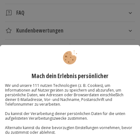
Dauer
Schwertkampfs!
FAQ
Halbtägig
Was kann ich in dem Samurai-Workshop lernen?
Kundenbewertungen
Im Samurai-Seminar lernen Sie die traditionelle
Verfügbarkeit / Termine
japanische Schwertkunst kennen. Sie trainieren
Es empfiehlt sich eine frühzeitige
Welche Ausstattung benötige ich für das Erlebnis
unter fachkundiger Anleitung mit Holzschwertern
Kartenansicht
Listenansicht
Terminvereinbarung, Mindestteilnehmerzahl
„Samurai Workshop“?
die speziellen Kampftechniken und erhalten eine
Voraussetzung.
Die Trainingsschwerter aus Holz (Bokken) werden
© OpenStreetMaps
Einführung in die Philosophie der Samurai.
Neue Termine folgen.
vor Ort vom Veranstalter gestellt. Für das Samurai-
Welche Voraussetzungen gibt es, um am Samurai-
Karte in Großansicht
Jetzt schon Gutschein sichern!
Training bringen Sie bitte geeignete Sportkleidung
Workshop teilnehmen zu können?
und Hallenturnschuhe mit.
Für die Teilnahme an dem Samuraiseminar gilt ein
Mindestalter von 14 Jahren. Außerdem benötigen
Teilnahmebedingungen
Du hast noch Fragen?
Brauche ich für das Schwert-Training eine besondere
Sie bis zu einem Alter von 18 Jahren eine
sportliche Eignung?
Mindestalter 14 Jahre
Einverständniserklärung.
Am Samuraiworkshop können Sie auch ohne
Bis 18 mit Einverständniserklärung
089 / 70 80 90 55
Kampfkunsterfahrung teilnehmen. Eine normal
Normale Fitness und Gesundheit
Findet das Samurai-Training einzeln oder in Gruppen
körperliche Fitness ist ausreichend.
statt?
Kontakt & FAQ
Ausrüstung & Kleidung
Das Erlebnis „Samurai Workshop“ wird in kleinen
Gruppen ausgeführt. Die genaue Gruppengröße
Sportbekleidung
Kann ich mit einem Freund/einer Freundin gemeinsam
Jochen Schweizer
GmbH