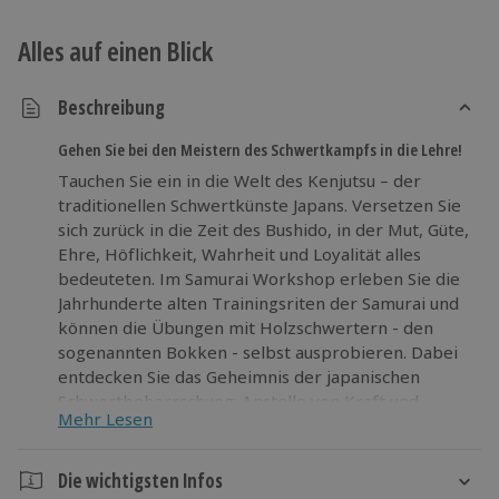
Alles auf einen Blick
Beschreibung
Gehen Sie bei den Meistern des Schwertkampfs in die Lehre!
Tauchen Sie ein in die Welt des Kenjutsu – der
traditionellen Schwertkünste Japans. Versetzen Sie
sich zurück in die Zeit des Bushido, in der Mut, Güte,
Ehre, Höflichkeit, Wahrheit und Loyalität alles
bedeuteten. Im Samurai Workshop erleben Sie die
Jahrhunderte alten Trainingsriten der Samurai und
können die Übungen mit Holzschwertern - den
sogenannten Bokken - selbst ausprobieren. Dabei
entdecken Sie das Geheimnis der japanischen
Schwertbeherrschung: Anstelle von Kraft und
Mehr Lesen
Ausdauer sind Präzision und Schnelligkeit
ausschlaggebend.
Die wichtigsten Infos
Entdecken Sie die hohe Kunst des japanischen