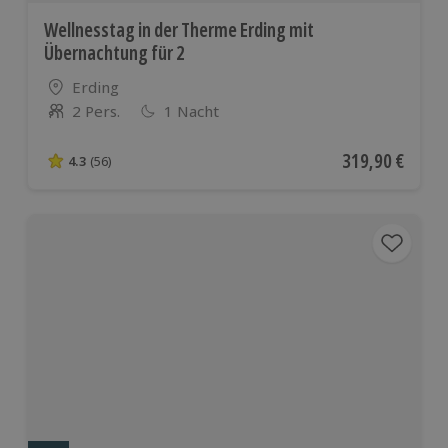
Wellnesstag in der Therme Erding mit
Übernachtung für 2
Standort
Erding
2 Pers.
1 Nacht
Anzahl der Teilnehmer
Aktueller Preis
319,90 €
4.3
(56)
4.3 von 5 Sternen basierend auf 56 Bewertungen