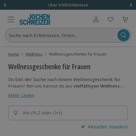
Über 9.000 Erlebnisse
Benutzerkonto
Suche nach Erlebnissen, Orten...
Home
/
Wellness
/
Wellnessgeschenke für Frauen
Wellnessgeschenke für Frauen
Du bist der Suche nach einem Wellnessgeschenk für
Frauen? Bei uns kannst du aus
vielfältigen Wellness-
Angeboten
wählen und sie als Erlebnis-Gutschein
Mehr Lesen
verschenken!
Wo (PLZ oder Ort)
Aktueller Standort