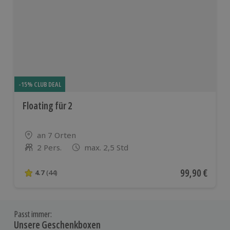
-15% CLUB DEAL
Floating für 2
Standort
an 7 Orten
2 Pers.
max. 2,5 Std
Anzahl der Teilnehmer
Aktueller Pre
99,90 €
4.7
(44)
4.7 von 5 Sternen basierend auf 44 Bewertungen
Passt immer:
Unsere Geschenkboxen