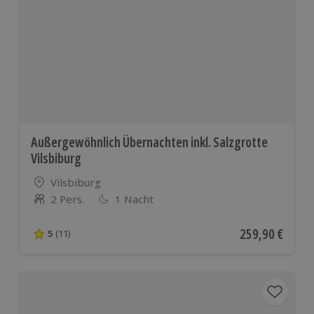
Außergewöhnlich Übernachten inkl. Salzgrotte
Vilsbiburg
Standort
Vilsbiburg
2 Pers.
1 Nacht
Anzahl der Teilnehmer
Aktueller Preis
259,90 €
5
(11)
5 von 5 Sternen basierend auf 11 Bewertungen