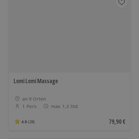
Lomi Lomi Massage
Standort
an 9 Orten
1 Pers.
max. 1,3 Std
Anzahl der Teilnehmer
Aktueller Pre
79,90 €
4.8
(28)
4.8 von 5 Sternen basierend auf 28 Bewertungen