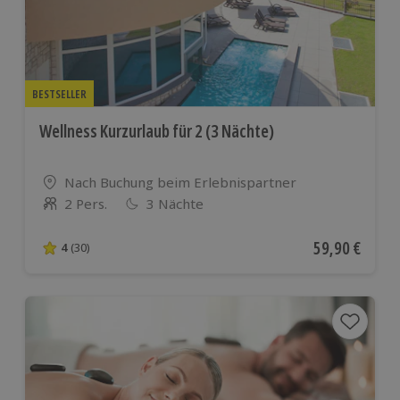
BESTSELLER
Wellness Kurzurlaub für 2 (3 Nächte)
Standort
Nach Buchung beim Erlebnispartner
2 Pers.
3 Nächte
Anzahl der Teilnehmer
Aktueller Pre
59,90 €
4
(30)
4 von 5 Sternen basierend auf 30 Bewertungen