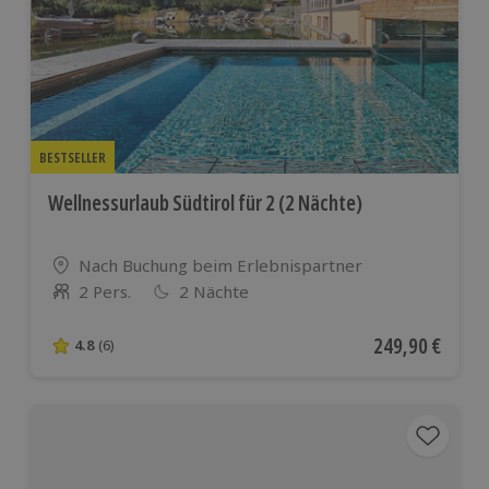
BESTSELLER
Wellnessurlaub Südtirol für 2 (2 Nächte)
Standort
Nach Buchung beim Erlebnispartner
2 Pers.
2 Nächte
Anzahl der Teilnehmer
Aktueller Preis
249,90 €
4.8
(6)
4.8 von 5 Sternen basierend auf 6 Bewertungen