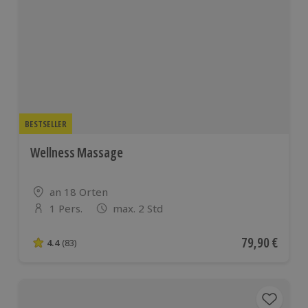
BESTSELLER
Wellness Massage
Standort
an 18 Orten
1 Pers.
max. 2 Std
Anzahl der Teilnehmer
Aktueller Pre
79,90 €
4.4
(83)
4.4 von 5 Sternen basierend auf 83 Bewertungen