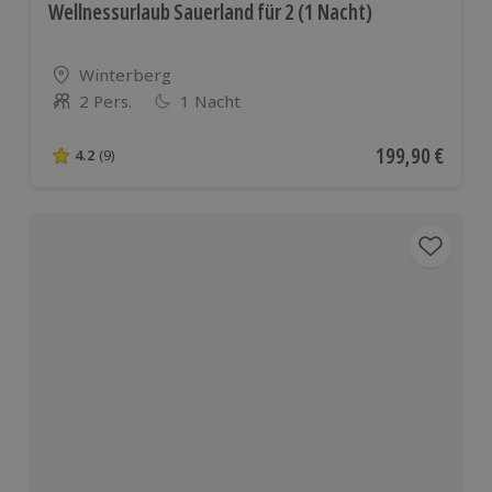
Wellnessurlaub Sauerland für 2 (1 Nacht)
Standort
Winterberg
2 Pers.
1 Nacht
Anzahl der Teilnehmer
Aktueller Preis
199,90 €
4.2
(9)
4.2 von 5 Sternen basierend auf 9 Bewertungen