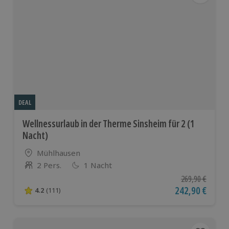
DEAL
Wellnessurlaub in der Therme Sinsheim für 2 (1
Nacht)
Standort
Mühlhausen
2 Pers.
1 Nacht
Anzahl der Teilnehmer
Ursprünglicher P
269,90 €
Aktueller Preis
242,90 €
4.2
(111)
4.2 von 5 Sternen basierend auf 111 Bewertungen