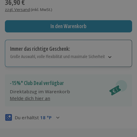
36,90 €
zzgl. Versand
(inkl. MwSt.)
In den Warenkorb
Immer das richtige Geschenk:
Große Auswahl, volle Flexibilität und maximale Sicherheit
Große Auswahl
Über 9.000 Erlebnisse.
Volle Flexibilität
-15%* Club Deal verfügbar
Jeder Gutschein für alle Erlebnisse einlösbar.
Direktabzug im Warenkorb
Maximale Sicherheit
Melde dich hier an
3 Jahre gültig & verlängerbar.
Du erhältst
18
°P