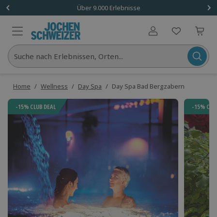
Über 9.000 Erlebnisse
Benutzerkonto
Suche nach Erlebnissen, Orten...
Home
/
Wellness
/
Day Spa
/
Day Spa Bad Bergzabern
-15% CLUB DEAL
-15% CLU