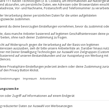
Volle Flexibil
-15%* Club Dea
Jeder Gutschein
Direktabzug 
Maximale Sic
Melde dich hie
3 Jahre gültig 
Du erhältst
getechnik wartet nur auf dich!
in Bremen. Dort empfängt dich
t den auf dich personalisierten
u dich auf die bequeme Liege und
ellenförmige Bewegungen
des
n angenehmen Zustand und
 du noch nach und bist gelassen.
 dir dieses
Erlebnis voller