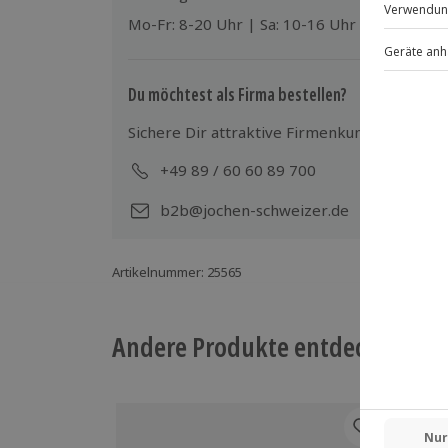
Mo-Fr: 8-20 Uhr | Sa: 10-16 Uhr
Du möchtest als Firma bestellen?
Sichere Dir attraktive Firmenkunden Vorteile
+49 89 / 60 60 89 700
Mo-
b2b@jochen-schweizer.de
Artikelnummer
:
25565
Andere Produkte entdecken