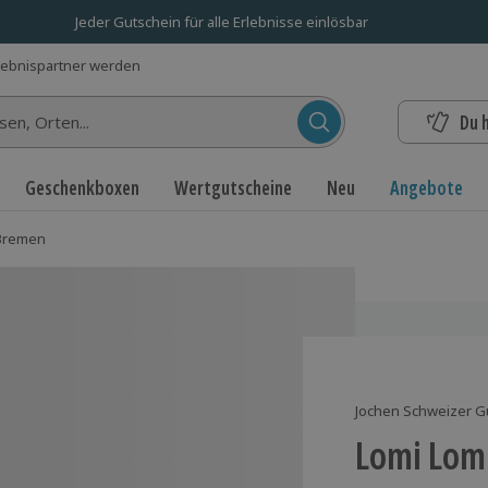
Jeder Gutschein für alle Erlebnisse einlösbar
lebnispartner werden
Du 
n...
Geschenkboxen
Wertgutscheine
Neu
Angebote
Bremen
Jochen Schweizer G
Lomi Lom