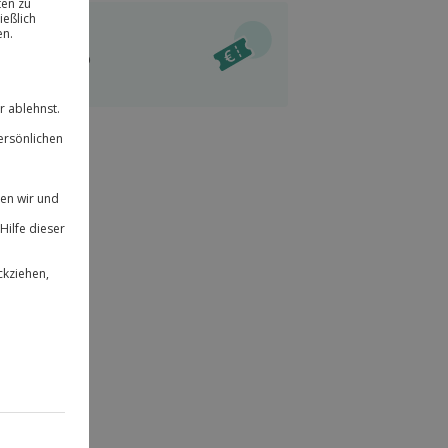
ität
l verfügbar
 für alle Erlebnisse einlösbar.
im Warenkorb
herheit
r an
& verlängerbar.
59
°P