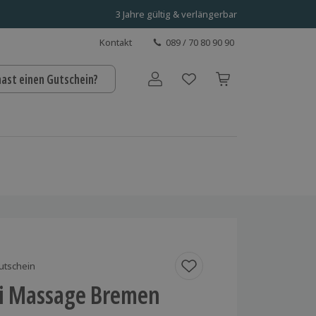
3 Jahre gültig & verlängerbar
Kontakt
089 / 70 80 90 90
hast einen Gutschein?
Benutzerkonto
utschein
i Massage Bremen