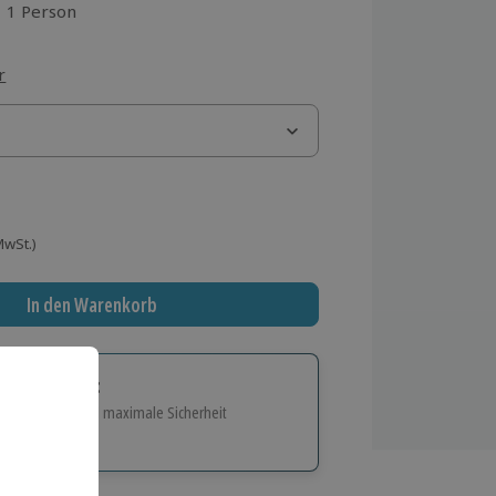
1 Person
aus 1 Bewertungen
r
 MwSt.)
In den Warenkorb
tige Geschenk:
e Flexibilität und maximale Sicherheit
hl
bnisse.