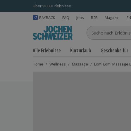
Über 9.000 Erlebnisse
PAYBACK
FAQ
Jobs
B2B
Magazin
Er
Suche nach Erlebnisse
Alle Erlebnisse
Kurzurlaub
Geschenke für
Home
/
Wellness
/
Massage
/
Lomi Lomi Massage 
Bild 1 von 7