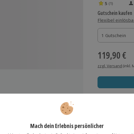
5
(1)
5 Sterne von 5 
Gutschein kaufen
Flexibel einlösba
1 Gutschein
1 Gutschein
1 Gutschein
119,90 €
zzgl. Versand
(inkl.
Immer das rich
Große Auswahl, voll
Große Auswa
lösung übertragbar.
Details
Über 9.000 Erle