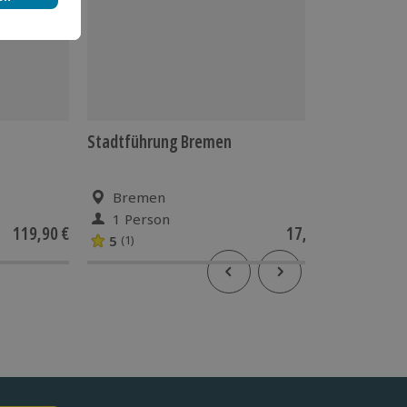
Stadtführung Bremen
Fotokur
Bremen
Bre
1 Person
1 Pe
119,90 €
17,90 €
5
(1)