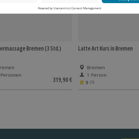
ermassage Bremen (3 Std.)
Latte Art Kurs in Bremen
remen
Bremen
 Personen
1 Person
319,90 €
5
(1)