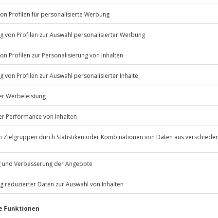
lungsdauer: ca. 1 Stunde 15
Listenansicht
© OpenStreetMaps
erfügbar
icht
ageliege
Jochen Schweizer
GmbH
ße Waschlappen
Mühldorfstraße 8
81671
München
eiten, außer an bundesweiten