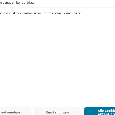
.
Fr: 9-17 Uhr
www.b2b.jochen-schweizer.de/
-15% CLUB DEAL