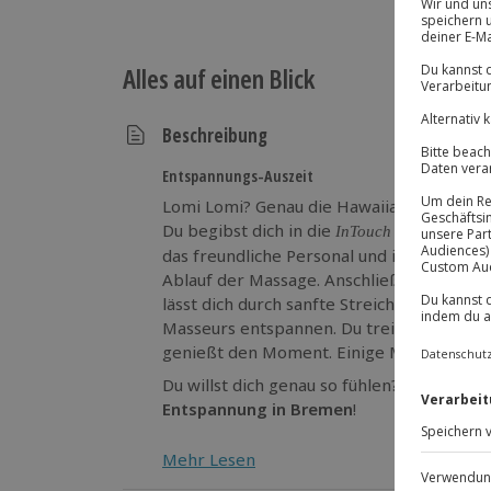
Alles auf einen Blick
Beschreibung
Entspannungs-Auszeit
Lomi Lomi? Genau die Hawaiianische Massa
Du begibst dich in die
InTouch Massageoase
das freundliche Personal und ihr besprech
Ablauf der Massage. Anschließend legst d
lässt dich durch sanfte Streichungen und
w
Masseurs entspannen. Du treibst in eine
genießt den Moment. Einige Minuten ruhst
Du willst dich genau so fühlen? Dann gönn
Entspannung in Bremen
!
Mehr Lesen