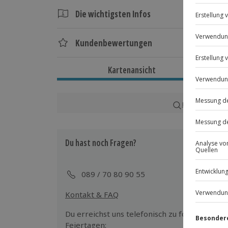
Die wichtigsten Infos
Dauer
Kundenbewertungen
Ca. 1 Stunde 30 Minuten (reine Behand
Minuten)
Kartenansicht
Verfügbarkeit / Termine
Ganzjährig zu bestimmten Terminen v
Karte in Großans
Teilnahmebedingungen
Eigenständiges Bewegen auf die Mass
Du hast noch Fragen?
Ausrüstung & Kleidung
089 / 70 80 90 55
Wird gestellt: Öl, Wasser, Laken, Hei
Kontakt & FAQ
Teilnehmer
Du erreichst uns telefonisch zu folgenden Z
Gutschein gültig für 1 Person
Feiertagen: