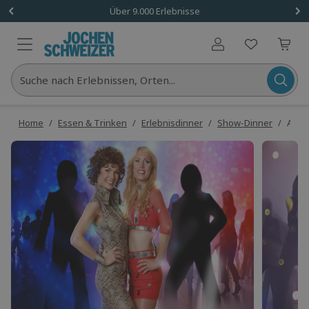
Über 9.000 Erlebnisse
Benutzerkonto
Suche nach Erlebnissen, Orten...
Home
/
Essen & Trinken
/
Erlebnisdinner
/
Show-Dinner
/
ABBA