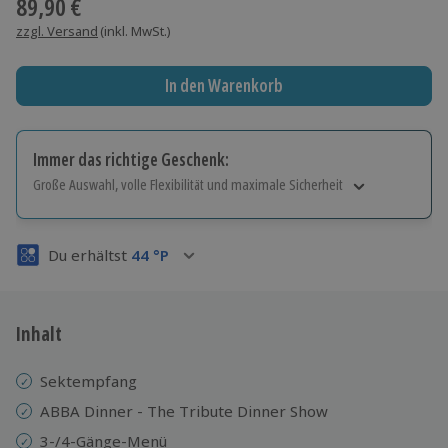
89,90 €
zzgl. Versand
(inkl. MwSt.)
In den Warenkorb
Immer das richtige Geschenk:
Große Auswahl, volle Flexibilität und maximale Sicherheit
Große Auswahl
Über 9.000 Erlebnisse.
Du erhältst
44
°P
Volle Flexibilität
Jeder Gutschein für alle Erlebnisse einlösbar.
Maximale Sicherheit
3 Jahre gültig & verlängerbar.
Inhalt
Sektempfang
ABBA Dinner - The Tribute Dinner Show
3-/4-Gänge-Menü