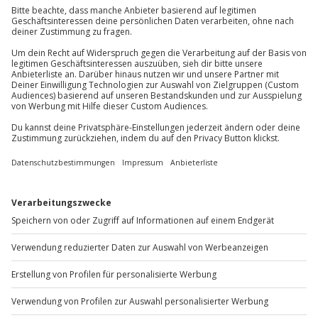
Jochen Schweizer
GmbH
Mühldorfstraße 8
81671
München
Du erreichst uns telefonisch zu folgenden Zeiten,
außer an bundesweiten Feiertagen:
Mo-Fr: 8-20 Uhr | Sa: 10-16 Uhr
Du möchtest als Firma bestellen?
Sichere Dir attraktive Firmenkunden Vorteile.
+49 89 / 60 60 89 700
Mo-Fr: 9-17 Uhr
b2b@jochen-schweizer.de
www.b2b.jochen-schweizer.de/