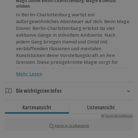
Magic Dinner Berlin-Charlottenburg: Magie & Genuss
erleben
In Berlin-Charlottenburg wartet ein
außergewöhnliches Abenteuer auf dich. Beim Magic
Dinner Berlin-Charlottenburg erlebst du vier
exklusive Gänge in stilvollem Ambiente. Nach
jedem Gang bringen Hamid und Omid mit
verblüffenden Illusionen und mentalen
Kunststücken deine Vorstellungskraft an ihre
Grenzen. Diese preisgekrönte Magie sorgt für
Nervenkitzel und ungläubiges Staunen. Die Location
Mehr Lesen
schafft eine Atmosphäre, in der sich Genuss und
Action perfekt vereinen. Zum ersten Mal in
Deutschland siehst du eine Illusion, die mit einer
Die wichtigsten Infos
Magica ausgezeichnet wurde. Gönn dir diese
Dauer
außergewöhnliche Auszeit und stell dir vor, wie
Kartenansicht
Listenansicht
magisch dieser Abend für dich und deine Freunde
Ca. 3,5 Stunden
wird!
© OpenStreetMaps
Karte in Großansicht
Verfügbarkeit / Termine
Von Oktober bis März freitag und samstag zu