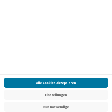
Vertrag widerrufen
FAQs
Kontakt
Zahlungsarten
Über uns
Magazin
Jobs
Partnerprogramm
PAYBACK
Versand und Lieferung
Presse
AGB
Cookie Einstellungen
Datenschutz
Nutzungsbedingungen
Online-Marktplatz
Barrierefreiheit
Grounding Page
Compliance
Impressum
RECHNUNG