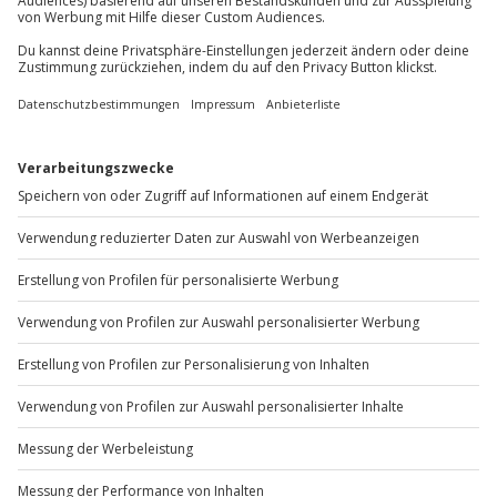
+49 89 / 60 60 89 700
Mo-Fr: 9-17 Uhr
b2b@jochen-schweizer.de
www.b2b.jochen-schweizer.de/
Artikelnummer
:
59495
Andere Produkte entdecken
-15% CLUB DEAL
-15% CLUB DEAL