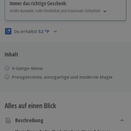
Immer das richtige Geschenk:
Große Auswahl, volle Flexibilität und maximale Sicherheit
Große Auswahl
Über 9.000 Erlebnisse.
Du erhältst
52
°P
Volle Flexibilität
Jeder Gutschein für alle Erlebnisse einlösbar.
Maximale Sicherheit
3 Jahre gültig & verlängerbar.
Inhalt
4-Gänge-Menü
Preisgekrönte, einzigartige und moderne Magie
Alles auf einen Blick
Beschreibung