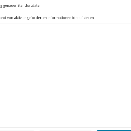
eiten, außer an bundesweiten
.
Fr: 9-17 Uhr
www.b2b.jochen-schweizer.de/