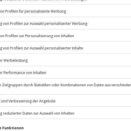
 Höhenrausch im
n
Listenansicht
© OpenStreetMaps
ügbar.
icht
Jochen Schweizer
GmbH
Mühldorfstraße 8
81671
München