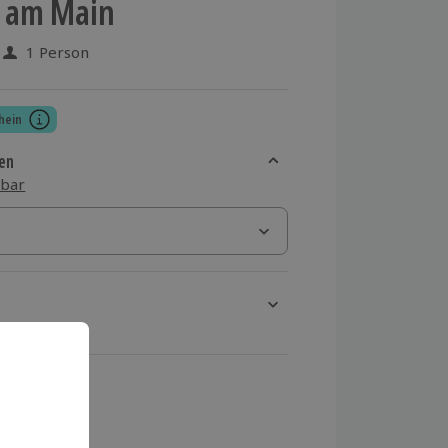
t am Main
1 Person
 aus 14 Bewertungen
hein
en
sbar
rt verfügbar
ten Schritt einen Termin aus
 MwSt.)