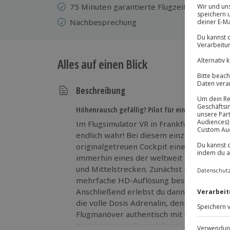
75 Minuten garantierte Flugzeit - 2 Simulat
Nachbesprechung
Alles auf einen Blick
Beschreibung
Höhenrausch gefällig? Pilot für einen Tag werde
Im Flugsimulator VR in Frankfurt am Main
endlich wahr! Bei diesem einzigartigen A
originalgetreuen Cockpit eines Airbus A32
immerhin eines der weltweit bedeutendst
und Mittelstrecken. Zunächst hebst du im 
mehrfache HD-Auflösung beschert dir scho
Anschließend erlebst du dann im Full Moti
die volle Dosis Adrenalin, denn hier beweg
Flugmanöver authentisch mit und simulier
hochintensives Flugerlebnis!