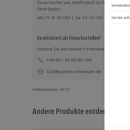
Du erreichst uns telefonisch zu folgenden Z
Teilnehmer
Feiertagen:
Der Gutschein ist gültig für 1 Person.
Mo-Fr: 8-20 Uhr | Sa: 10-16 Uhr
Du möchtest als Firma bestellen?
Sichere Dir attraktive Firmenkunden Vorteile
+49 89 / 60 60 89 700
Mo-
b2b@jochen-schweizer.de
Artikelnummer
:
41131
Andere Produkte entdecken