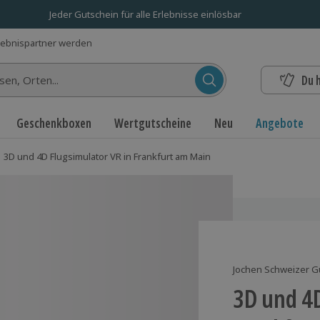
Jeder Gutschein für alle Erlebnisse einlösbar
lebnispartner werden
Du 
n...
Geschenkboxen
Wertgutscheine
Neu
Angebote
3D und 4D Flugsimulator VR in Frankfurt am Main
Jochen Schweizer G
3D und 4D