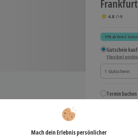
Frankfur
4.8
(14)
4.8 Sterne von 5
-10% ab dem 2. Gutsc
Gutschein kauf
Flexibel einlö
1 Gutschein
1 Gutschein
1 Gutschein
Termin buchen
Aktuell an 1 O
in Frankfurt am Main
Wähle im nächs
199,90 €
320 Cockpit mit VR-Brille
zzgl. Versand
(inkl.