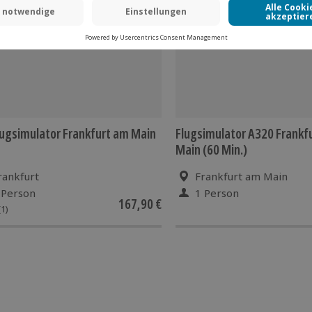
ugsimulator Frankfurt am Main
Flugsimulator A320 Frankf
Main (60 Min.)
rankfurt
Frankfurt am Main
 Person
1 Person
167,90 €
(1)