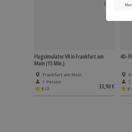
Flugsimulator VR in Frankfurt am
4D-Fl
Main (15 Min.)
Frankfurt am Main
F
1 Person
1
33,90 €
5
5
(2)