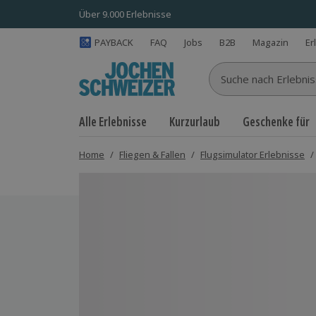
Über 9.000 Erlebnisse
PAYBACK
FAQ
Jobs
B2B
Magazin
Er
Suche nach Erlebnisse
Alle Erlebnisse
Kurzurlaub
Geschenke für
Home
/
Fliegen & Fallen
/
Flugsimulator Erlebnisse
/
Bild 1 von 5