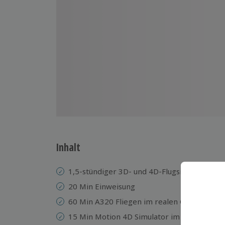
Inhalt
1,5-stündiger 3D- und 4D-Flugsimulator VR 
20 Min Einweisung
60 Min A320 Fliegen im realen Cockpit
15 Min Motion 4D Simulator im virtuellen A