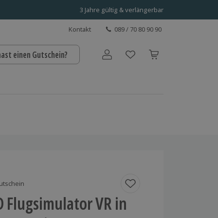
3 Jahre gültig & verlängerbar
Kontakt
089 / 70 80 90 90
hast einen Gutschein?
Benutzerkonto
utschein
 Flugsimulator VR in