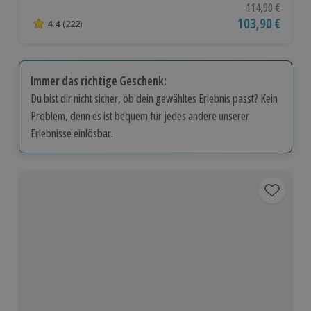
Ursprünglicher P
114,90 €
Aktueller Preis
103,90 €
4.4
(222)
4.4 von 5 Sternen basierend auf 222 Bewertungen
Immer das richtige Geschenk:
Du bist dir nicht sicher, ob dein gewähltes Erlebnis passt? Kein
Problem, denn es ist bequem für jedes andere unserer
Erlebnisse einlösbar.