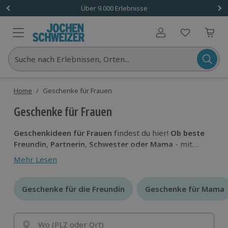
Über 9.000 Erlebnisse
Benutzerkonto
Suche nach Erlebnissen, Orten...
Home
/
Geschenke für Frauen
Geschenke für Frauen
Geschenkideen für Frauen
findest du hier!
Ob beste
Freundin, Partnerin, Schwester oder Mama
- mit
einem einzigartigen Erlebnis von Jochen Schweizer
Mehr Lesen
ist es ganz einfach,
ein spannendes Geschenk für SIE
zu finden.
Und wenn sie mitten im Abenteuer ist,
wird sie merken,
Geschenke für die Freundin
Geschenke für die Freundin
wie großartig es ist echte
Geschenke für Mama
Geschenke für Mama
Erlebnisse zu erleben.
Wo (PLZ oder Ort)