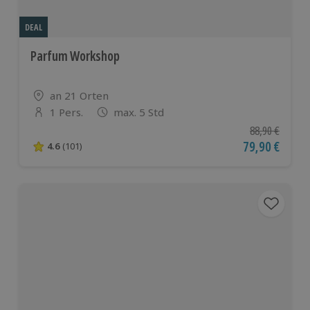
DEAL
Parfum Workshop
Standort
an 21 Orten
1 Pers.
max. 5 Std
Anzahl der Teilnehmer
Ursprünglicher
88,90 €
Aktueller Pre
79,90 €
4.6
(101)
4.6 von 5 Sternen basierend auf 101 Bewertungen