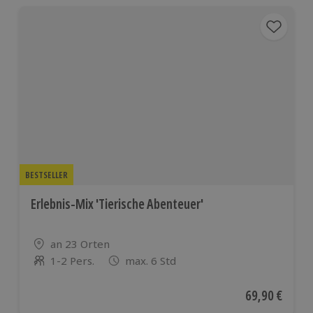
BESTSELLER
Erlebnis-Mix 'Tierische Abenteuer'
Standort
an 23 Orten
1-2 Pers.
max. 6 Std
Anzahl der Teilnehmer
Aktueller Pre
69,90 €