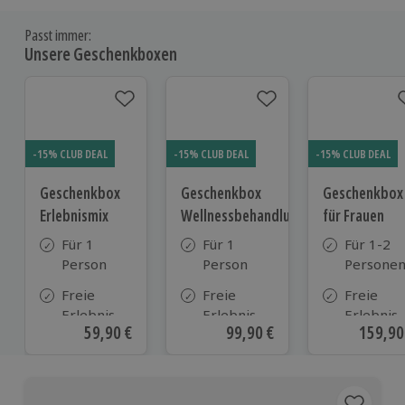
Passt immer:
Unsere Geschenkboxen
-15% CLUB DEAL
-15% CLUB DEAL
-15% CLUB DEAL
Geschenkbox
Geschenkbox
Geschenkbox
Erlebnismix
Wellnessbehandlungen
für Frauen
Für 1
Für 1
Für 1-2
Person
Person
Persone
Freie
Freie
Freie
Erlebnis-
Erlebnis-
Erlebnis-
Aktueller Preis
59,90 €
Aktueller Preis
99,90 €
Aktuell
159,90
Auswahl
Auswahl
Auswahl
an ca.
an ca.
an ca.
1.700
270 Orten
2.170
Orten
Orten