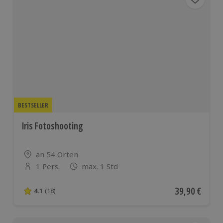
BESTSELLER
Iris Fotoshooting
Standort
an 54 Orten
1 Pers.
max. 1 Std
Anzahl der Teilnehmer
Aktueller Pre
39,90 €
4.1
(18)
4.1 von 5 Sternen basierend auf 18 Bewertungen