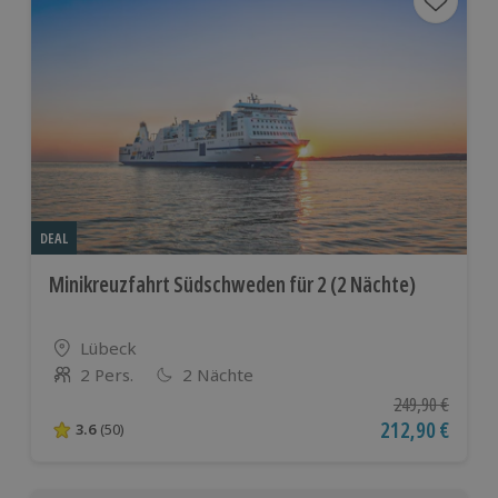
DEAL
Minikreuzfahrt Südschweden für 2 (2 Nächte)
Standort
Lübeck
2 Pers.
2 Nächte
Anzahl der Teilnehmer
Ursprünglicher P
249,90 €
Aktueller Preis
212,90 €
3.6
(50)
3.6 von 5 Sternen basierend auf 50 Bewertungen