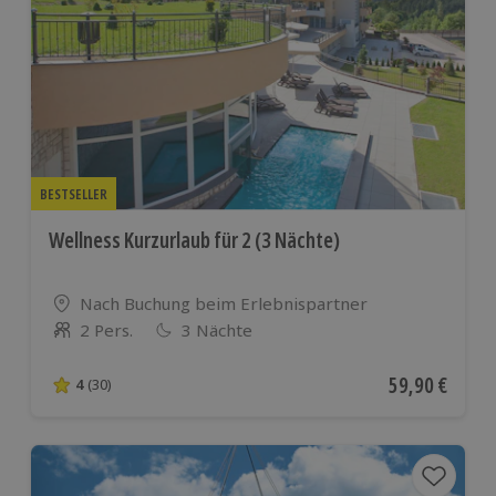
BESTSELLER
Wellness Kurzurlaub für 2 (3 Nächte)
Standort
Nach Buchung beim Erlebnispartner
2 Pers.
3 Nächte
Anzahl der Teilnehmer
Aktueller Pre
59,90 €
4
(30)
4 von 5 Sternen basierend auf 30 Bewertungen