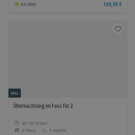
Aktueller Preis
169,90 €
4.3
(806)
4.3 von 5 Sternen basierend auf 806 Bewertungen
DEAL
Übernachtung im Fass für 2
Standort
an 18 Orten
2 Pers.
1 Nacht
Anzahl der Teilnehmer