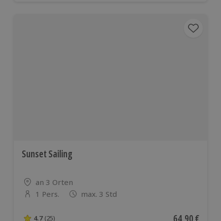
Sunset Sailing
Standort
an 3 Orten
1 Pers.
max. 3 Std
Anzahl der Teilnehmer
Aktueller Pre
64,90 €
4.7
(25)