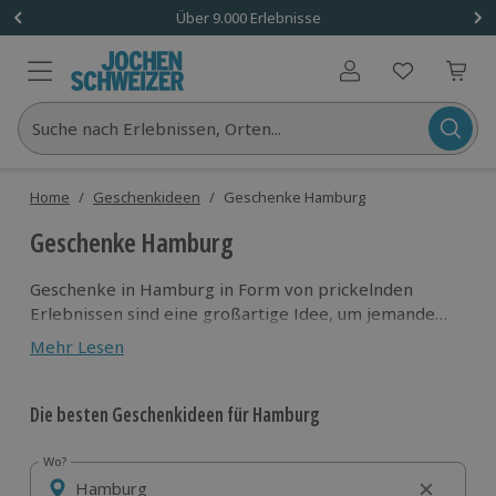
Über 9.000 Erlebnisse
Benutzerkonto
Suche nach Erlebnissen, Orten...
Home
/
Geschenkideen
/
Geschenke Hamburg
Geschenke Hamburg
Geschenke in Hamburg in Form von prickelnden
Erlebnissen sind eine großartige Idee, um jemandem
eine ganz besondere Freude zu machen. Egal, ob der
Mehr Lesen
Beschenkte in Hamburg wohnt, die Stadt besucht
oder immer mal besuchen wollte – unsere
vielseitigen Geschenkideen sorgen für einen ganz
Die besten Geschenkideen für Hamburg
neuen und bezaubernden Blick auf die Metropole im
Norden! Ob romantisches Candle Light Dinner, Segeln
Wo?
Wo?
auf der Elbe oder spannendes Escape-Room-