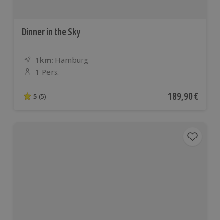
Dinner in the Sky
1km:
Entfernung
Standort
Hamburg
1 Pers.
Anzahl der Teilnehmer
Aktueller Preis
189,90 €
5
(5)
5 von 5 Sternen basierend auf 5 Bewertungen