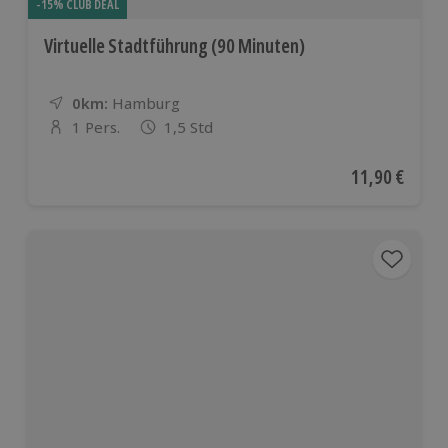
-15% CLUB DEAL
Virtuelle Stadtführung (90 Minuten)
0km:
Entfernung
Standort
Hamburg
1 Pers.
1,5 Std
Anzahl der Teilnehmer
Aktueller Pre
11,90 €