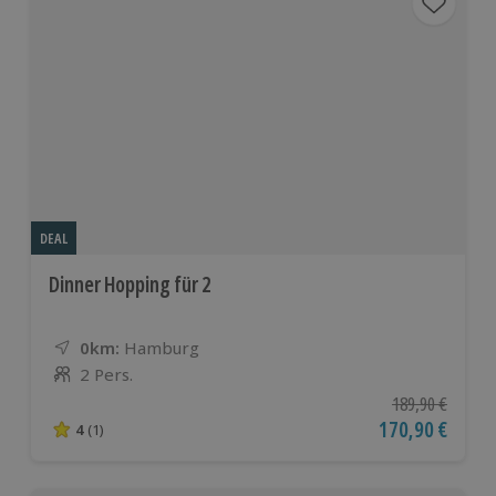
DEAL
Dinner Hopping für 2
0km:
Entfernung
Standort
Hamburg
2 Pers.
Anzahl der Teilnehmer
Ursprünglicher P
189,90 €
Aktueller Preis
170,90 €
4
(1)
4 von 5 Sternen basierend auf 1 Bewertungen