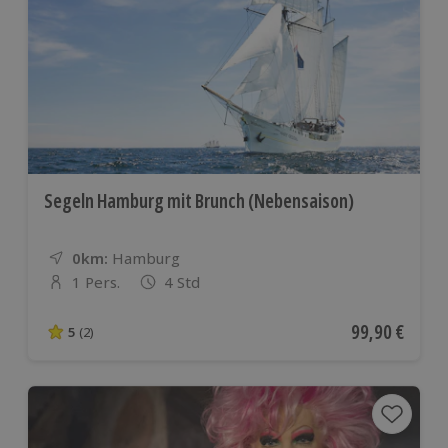
Segeln Hamburg mit Brunch (Nebensaison)
0km:
Entfernung
Standort
Hamburg
1 Pers.
4 Std
Anzahl der Teilnehmer
Aktueller Pre
99,90 €
5
(2)
5 von 5 Sternen basierend auf 2 Bewertungen