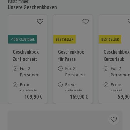
Passt immer:
Unsere Geschenkboxen
-15% CLUB DEAL
BESTSELLER
BESTSELLER
Geschenkbox
Geschenkbox
Geschenkbox
Zur Hochzeit
für Paare
Kurzurlaub
Für 2
Für 2
Für 2
Personen
Personen
Persone
Freie
Freie
Freie
Erlebnis-
Erlebnis-
Hotel-
Aktueller Preis
109,90 €
Aktueller Preis
169,90 €
Aktue
59,90
Auswahl
Auswahl
Auswahl
an ca.
an ca. 860
aus ca. 5
610 Orten
Orten
Hotels in
Deutschl
Österrei
und viele