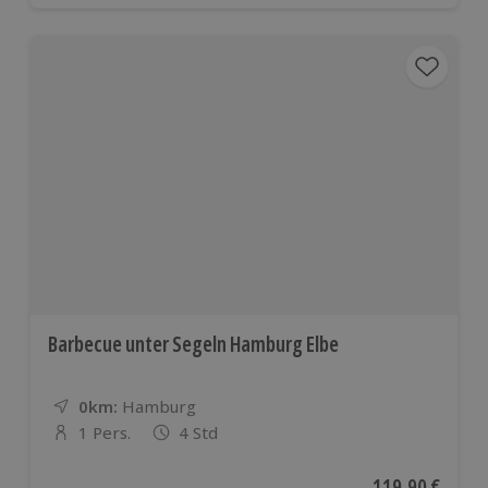
Barbecue unter Segeln Hamburg Elbe
0km:
Entfernung
Standort
Hamburg
1 Pers.
4 Std
Anzahl der Teilnehmer
Aktueller Preis
119,90 €