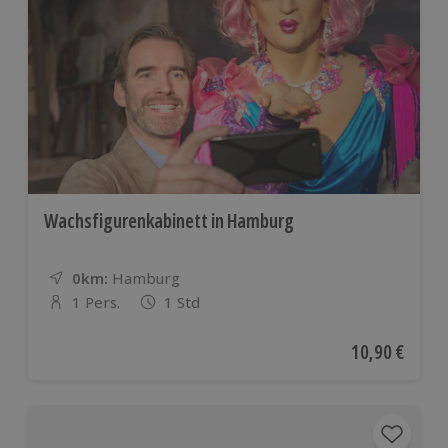
Wachsfigurenkabinett in Hamburg
0km:
Entfernung
Standort
Hamburg
1 Pers.
1 Std
Anzahl der Teilnehmer
Aktueller Pre
10,90 €