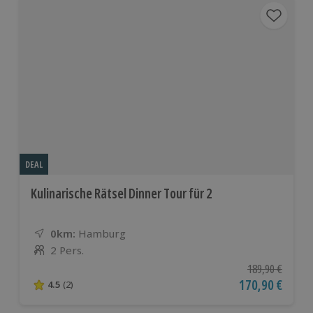
DEAL
Kulinarische Rätsel Dinner Tour für 2
0km:
Entfernung
Standort
Hamburg
2 Pers.
Anzahl der Teilnehmer
Ursprünglicher P
189,90 €
Aktueller Preis
170,90 €
4.5
(2)
4.5 von 5 Sternen basierend auf 2 Bewertungen