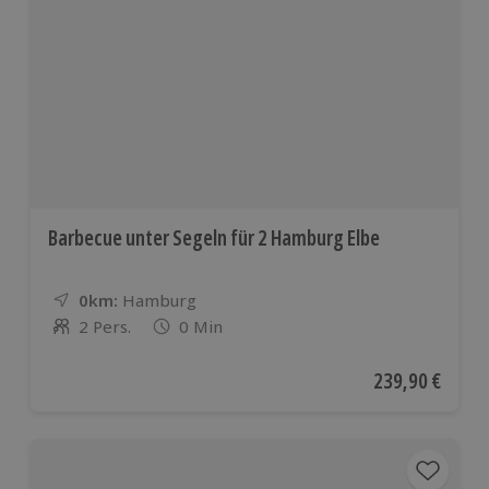
weiteren
europäis
Ländern
Barbecue unter Segeln für 2 Hamburg Elbe
0km:
Entfernung
Standort
Hamburg
2 Pers.
0 Min
Anzahl der Teilnehmer
Aktueller Preis
239,90 €