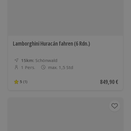
Lamborghini Huracán fahren (6 Rdn.)
15km:
Entfernung
Standort
Schönwald
1 Pers.
max. 1,5 Std
Anzahl der Teilnehmer
Aktueller Preis
849,90 €
5
(1)
5 von 5 Sternen basierend auf 1 Bewertungen