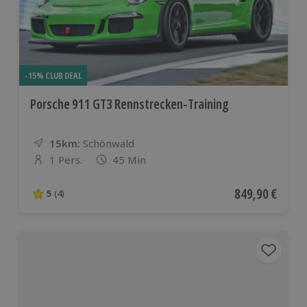
-15% CLUB DEAL
Porsche 911 GT3 Rennstrecken-Training
15km:
Entfernung
Standort
Schönwald
1 Pers.
45 Min
Anzahl der Teilnehmer
Aktueller Preis
849,90 €
5
(4)
5 von 5 Sternen basierend auf 4 Bewertungen