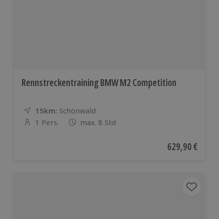
Rennstreckentraining BMW M2 Competition
15km:
Entfernung
Standort
Schönwald
1 Pers.
max. 8 Std
Anzahl der Teilnehmer
Aktueller Preis
629,90 €