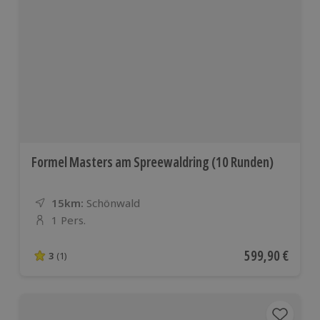
Formel Masters am Spreewaldring (10 Runden)
15km:
Entfernung
Standort
Schönwald
1 Pers.
Anzahl der Teilnehmer
Aktueller Preis
599,90 €
3
(1)
3 von 5 Sternen basierend auf 1 Bewertungen