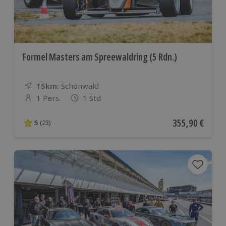
Formel Masters am Spreewaldring (5 Rdn.)
15km:
Entfernung
Standort
Schönwald
1 Pers.
1 Std
Anzahl der Teilnehmer
Aktueller Preis
355,90 €
5
(23)
5 von 5 Sternen basierend auf 23 Bewertungen