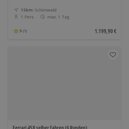
15km:
Entfernung
Standort
Schönwald
1 Pers.
max. 1 Tag
Anzahl der Teilnehmer
Aktueller Preis
1.199,90 €
5
(1)
5 von 5 Sternen basierend auf 1 Bewertungen
Ferrari 458 selber fahren (6 Runden)