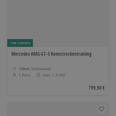
-15% CLUB DEAL
Mercedes AMG GT-S Rennstreckentraining
15km:
Entfernung
Standort
Schönwald
1 Pers.
max. 1,5 Std
Anzahl der Teilnehmer
Aktueller Preis
799,90 €