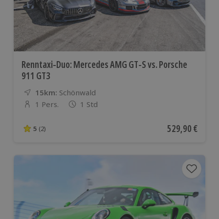
Renntaxi-Duo: Mercedes AMG GT-S vs. Porsche
911 GT3
15km:
Entfernung
Standort
Schönwald
1 Pers.
1 Std
Anzahl der Teilnehmer
Aktueller Preis
529,90 €
5
(2)
5 von 5 Sternen basierend auf 2 Bewertungen