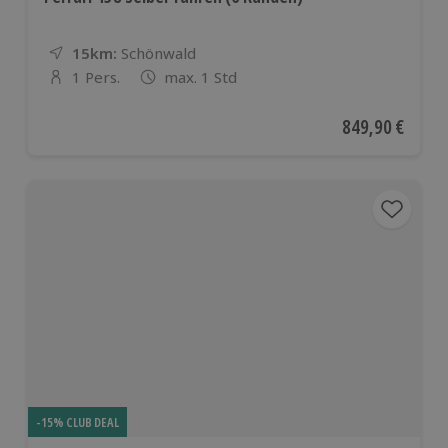
15km:
Entfernung
Standort
Schönwald
1 Pers.
max. 1 Std
Anzahl der Teilnehmer
Aktueller Preis
849,90 €
-15% CLUB DEAL