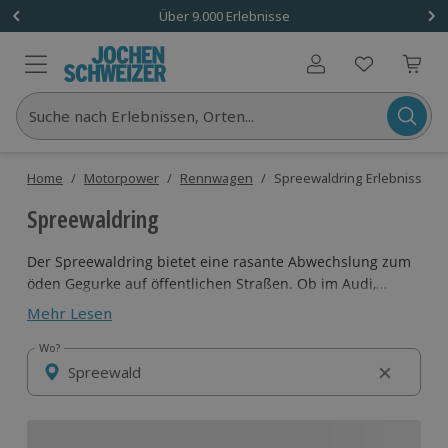
Über 9.000 Erlebnisse
Benutzerkonto
Suche nach Erlebnissen, Orten...
Home
/
Motorpower
/
Rennwagen
/
Spreewaldring Erlebnisse
Spreewaldring
Der Spreewaldring bietet eine rasante Abwechslung zum
öden Gegurke auf öffentlichen Straßen. Ob im Audi,
Ferrari oder Formel-Wagen, eine Fahrt auf dieser
Mehr Lesen
Rennstrecke bringt deine Adrenalin-Drehzahl in
Sekundenschnelle auf Anschlag. Lass' lahme Gurken
Wo?
Wo?
stehen und wage dich mit einer pfeilschnellen km/h-
Schleuder in den Ring!