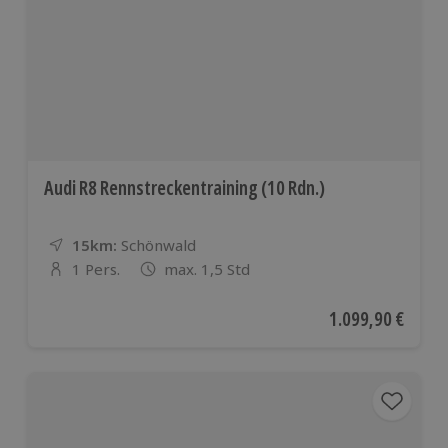
Audi R8 Rennstreckentraining (10 Rdn.)
15km:
Entfernung
Standort
Schönwald
1 Pers.
max. 1,5 Std
Anzahl der Teilnehmer
Aktueller Preis
1.099,90 €