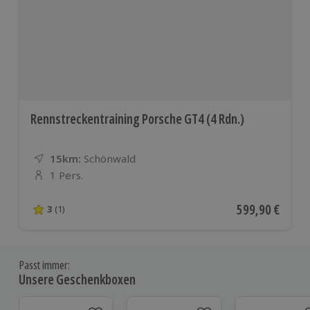
Rennstreckentraining Porsche GT4 (4 Rdn.)
15km:
Entfernung
Standort
Schönwald
1 Pers.
Anzahl der Teilnehmer
Aktueller Preis
599,90 €
3
(1)
3 von 5 Sternen basierend auf 1 Bewertungen
Passt immer:
Unsere Geschenkboxen