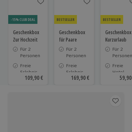
-15% CLUB DEAL
BESTSELLER
BESTSELLER
Geschenkbox
Geschenkbox
Geschenkbox
Zur Hochzeit
für Paare
Kurzurlaub
Für 2
Für 2
Für 2
Personen
Personen
Persone
Freie
Freie
Freie
Erlebnis-
Erlebnis-
Hotel-
Aktueller Preis
109,90 €
Aktueller Preis
169,90 €
Aktue
59,90
Auswahl
Auswahl
Auswahl
an ca.
an ca. 860
aus ca. 5
610 Orten
Orten
Hotels in
Deutschl
Österrei
und viele
weiteren
europäis
Ländern