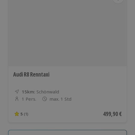
Audi R8 Renntaxi
15km:
Entfernung
Standort
Schönwald
1 Pers.
max. 1 Std
Anzahl der Teilnehmer
Aktueller Preis
499,90 €
5
(1)
5 von 5 Sternen basierend auf 1 Bewertungen