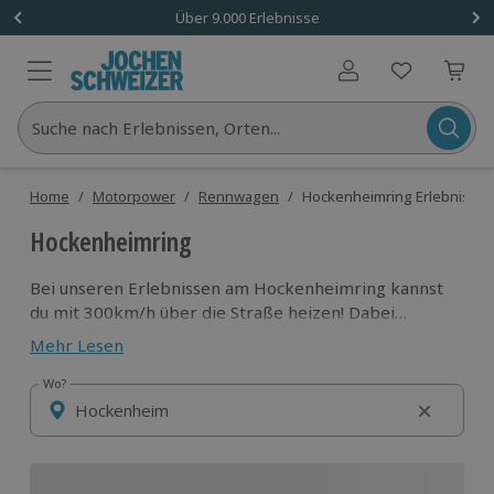
Über 9.000 Erlebnisse
Benutzerkonto
Suche nach Erlebnissen, Orten...
Home
/
Motorpower
/
Rennwagen
/
Hockenheimring Erlebnisse
Hockenheimring
Bei unseren Erlebnissen am Hockenheimring kannst
du mit 300km/h über die Straße heizen! Dabei
erhöhst du nicht nur die Drehzahl, sondern auch
Mehr Lesen
deinen Puls. Ob im Ferrari, Porsche, Audi oder auf
dem Motorrad: Fahrspaß bleibt am Hockenheimring
Wo?
Wo?
garantiert nicht auf der Strecke!