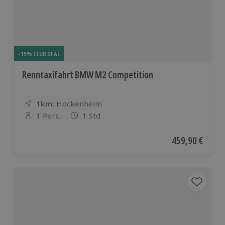
-15% CLUB DEAL
Renntaxifahrt BMW M2 Competition
1km:
Entfernung
Standort
Hockenheim
1 Pers.
1 Std
Anzahl der Teilnehmer
Aktueller Preis
459,90 €