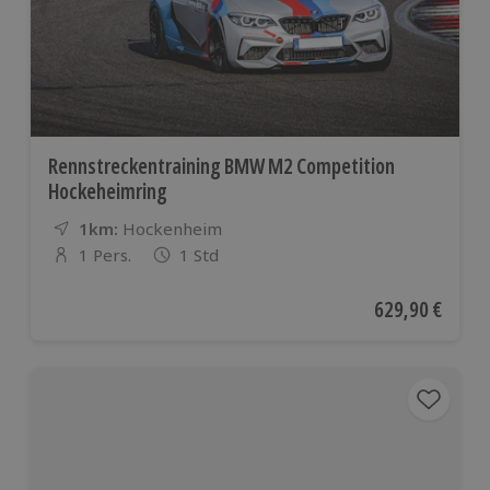
Rennstreckentraining BMW M2 Competition
Hockeheimring
1km:
Entfernung
Standort
Hockenheim
1 Pers.
1 Std
Anzahl der Teilnehmer
Aktueller Preis
629,90 €