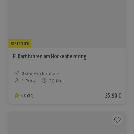
BESTSELLER
E-Kart fahren am Hockenheimring
2km:
Entfernung
Standort
Hockenheim
1 Pers.
50 Min
Anzahl der Teilnehmer
Aktueller Pre
35,90 €
4.3
(50)
4.3 von 5 Sternen basierend auf 50 Bewertungen