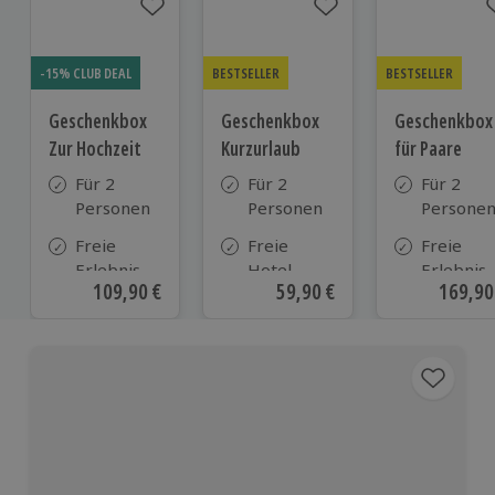
-15% CLUB DEAL
BESTSELLER
BESTSELLER
Geschenkbox
Geschenkbox
Geschenkbox
Zur Hochzeit
Kurzurlaub
für Paare
Für 2
Für 2
Für 2
Personen
Personen
Persone
Freie
Freie
Freie
Erlebnis-
Hotel-
Erlebnis-
Aktueller Preis
109,90 €
Aktueller Preis
59,90 €
Aktuell
169,90
Auswahl
Auswahl
Auswahl
an ca.
aus ca. 500
an ca. 86
610 Orten
Hotels in
Orten
Deutschland,
Österreich
und vielen
weiteren
europäischen
Ländern