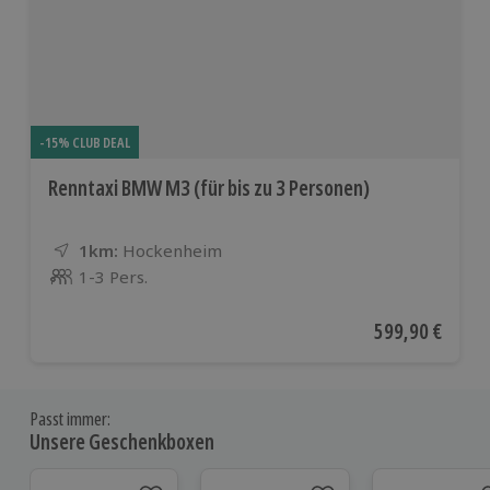
-15% CLUB DEAL
Renntaxi BMW M3 (für bis zu 3 Personen)
1km:
Entfernung
Standort
Hockenheim
1-3 Pers.
Anzahl der Teilnehmer
Aktueller Preis
599,90 €
Passt immer:
Unsere Geschenkboxen