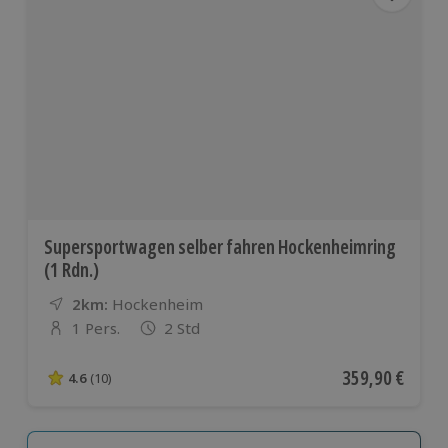
Supersportwagen selber fahren Hockenheimring
(1 Rdn.)
2km:
Entfernung
Standort
Hockenheim
1 Pers.
2 Std
Anzahl der Teilnehmer
Aktueller Preis
359,90 €
4.6
(10)
4.6 von 5 Sternen basierend auf 10 Bewertungen