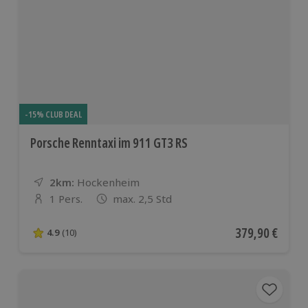
-15% CLUB DEAL
Porsche Renntaxi im 911 GT3 RS
2km:
Entfernung
Standort
Hockenheim
1 Pers.
max. 2,5 Std
Anzahl der Teilnehmer
Aktueller Preis
379,90 €
4.9
(10)
4.9 von 5 Sternen basierend auf 10 Bewertungen