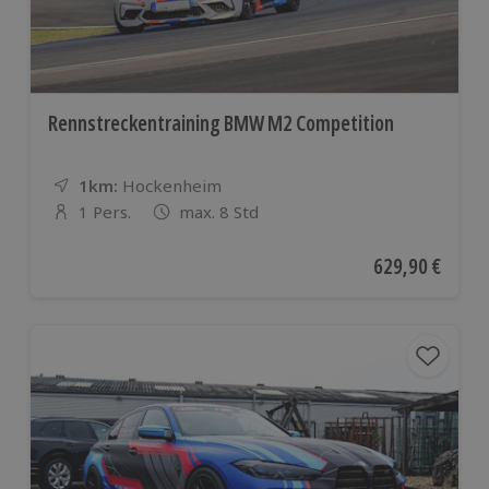
Rennstreckentraining BMW M2 Competition
1km:
Entfernung
Standort
Hockenheim
1 Pers.
max. 8 Std
Anzahl der Teilnehmer
Aktueller Preis
629,90 €