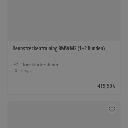
Rennstreckentraining BMW M3 (1+2 Runden)
1km:
Entfernung
Standort
Hockenheim
1 Pers.
Anzahl der Teilnehmer
Aktueller Preis
419,90 €