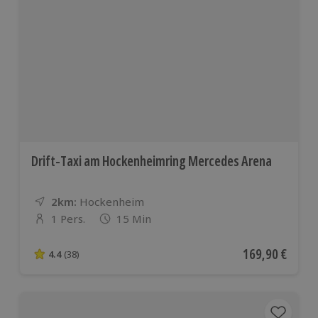
Drift-Taxi am Hockenheimring Mercedes Arena
2km:
Entfernung
Standort
Hockenheim
1 Pers.
15 Min
Anzahl der Teilnehmer
Aktueller Preis
169,90 €
4.4
(38)
4.4 von 5 Sternen basierend auf 38 Bewertungen