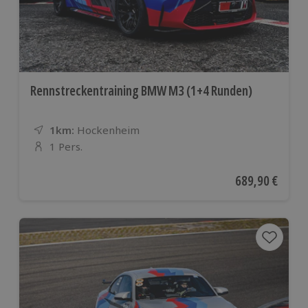
Rennstreckentraining BMW M3 (1+4 Runden)
1km:
Entfernung
Standort
Hockenheim
1 Pers.
Anzahl der Teilnehmer
Aktueller Preis
689,90 €