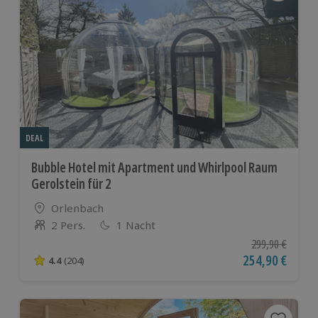
DEAL
Bubble Hotel mit Apartment und Whirlpool Raum
Gerolstein für 2
Standort
Orlenbach
2 Pers.
1 Nacht
Anzahl der Teilnehmer
Ursprünglicher P
299,90 €
Aktueller Preis
254,90 €
4.4
(204)
4.4 von 5 Sternen basierend auf 204 Bewertungen