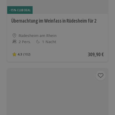
-15% CLUB DEAL
Übernachtung im Weinfass in Rüdesheim für 2
Standort
Rüdesheim am Rhein
2 Pers.
1 Nacht
Anzahl der Teilnehmer
Aktueller Preis
309,90 €
4.3
(102)
4.3 von 5 Sternen basierend auf 102 Bewertungen