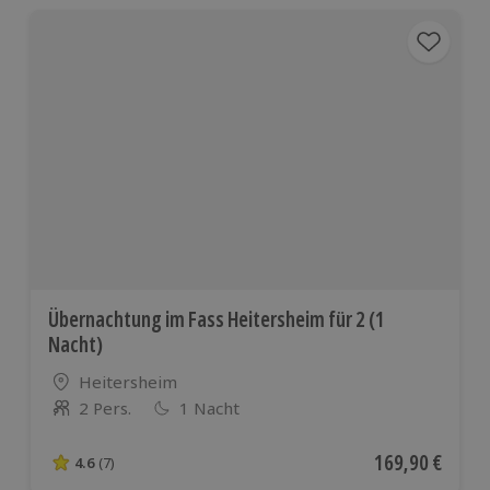
Übernachtung im Fass Heitersheim für 2 (1
Nacht)
Standort
Heitersheim
2 Pers.
1 Nacht
Anzahl der Teilnehmer
Aktueller Preis
169,90 €
4.6
(7)
4.6 von 5 Sternen basierend auf 7 Bewertungen