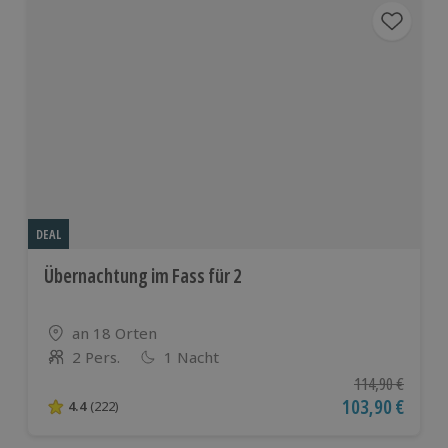
DEAL
Übernachtung im Fass für 2
Standort
an 18 Orten
2 Pers.
1 Nacht
Anzahl der Teilnehmer
Ursprünglicher P
114,90 €
Aktueller Preis
103,90 €
4.4
(222)
4.4 von 5 Sternen basierend auf 222 Bewertungen