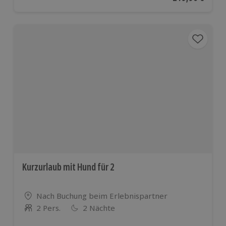
Kurzurlaub mit Hund für 2
Standort
Nach Buchung beim Erlebnispartner
2 Pers.
2 Nächte
Anzahl der Teilnehmer