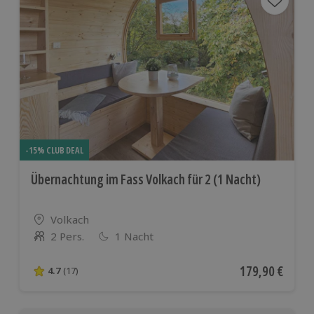
-15% CLUB DEAL
Übernachtung im Fass Volkach für 2 (1 Nacht)
Standort
Volkach
2 Pers.
1 Nacht
Anzahl der Teilnehmer
Aktueller Preis
179,90 €
4.7
(17)
4.7 von 5 Sternen basierend auf 17 Bewertungen