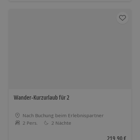
Wander-Kurzurlaub für 2
Standort
Nach Buchung beim Erlebnispartner
2 Pers.
2 Nächte
Anzahl der Teilnehmer
Aktueller Preis
219,90 €