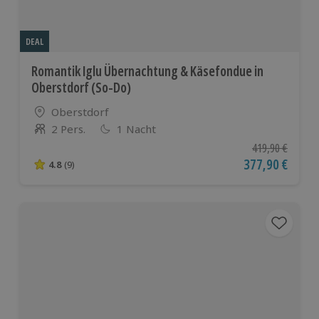
DEAL
Romantik Iglu Übernachtung & Käsefondue in
Oberstdorf (So-Do)
Standort
Oberstdorf
2 Pers.
1 Nacht
Anzahl der Teilnehmer
Ursprünglicher P
419,90 €
Aktueller Preis
377,90 €
4.8
(9)
4.8 von 5 Sternen basierend auf 9 Bewertungen