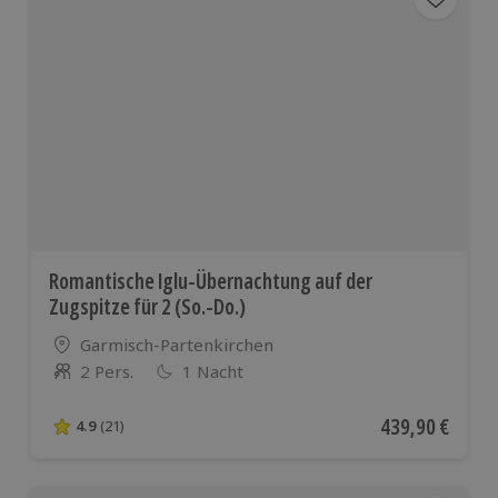
Österreich
und vielen
weiteren
europäischen
Ländern
Romantische Iglu-Übernachtung auf der
Zugspitze für 2 (So.-Do.)
Standort
Garmisch-Partenkirchen
2 Pers.
1 Nacht
Anzahl der Teilnehmer
Aktueller Preis
439,90 €
4.9
(21)
4.9 von 5 Sternen basierend auf 21 Bewertungen