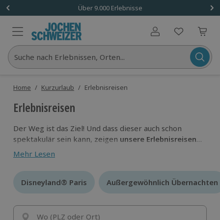
Über 9.000 Erlebnisse
Benutzerkonto
Suche nach Erlebnissen, Orten...
Home
/
Kurzurlaub
/
Erlebnisreisen
Erlebnisreisen
Der Weg ist das Ziel! Und dass dieser auch schon
spektakulär sein kann, zeigen
unsere Erlebnisreisen
mit dem gewissen Etwas.
Mach dich auf und begib
Mehr Lesen
dich auf deine eigene,
ganz besondere
Abenteuereise!
Disneyland® Paris
Disneyland® Paris
Außergewöhnlich Übernachten
Außergewöhnlich Übernachten
Wo (PLZ oder Ort)