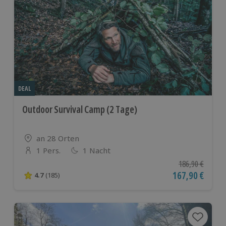
DEAL
Outdoor Survival Camp (2 Tage)
Standort
an 28 Orten
1 Pers.
1 Nacht
Anzahl der Teilnehmer
Ursprünglicher P
186,90 €
Aktueller Preis
167,90 €
4.7
(185)
4.7 von 5 Sternen basierend auf 185 Bewertungen