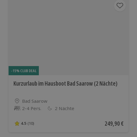
-15% CLUB DEAL
Kurzurlaub im Hausboot Bad Saarow (2 Nächte)
Standort
Bad Saarow
2-4 Pers.
2 Nächte
Anzahl der Teilnehmer
Aktueller Preis
249,90 €
4.5
(10)
4.5 von 5 Sternen basierend auf 10 Bewertungen