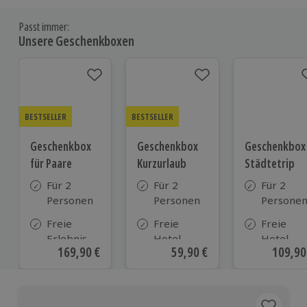
Passt immer:
Unsere Geschenkboxen
BESTSELLER
BESTSELLER
Geschenkbox
Geschenkbox
Geschenkbox
für Paare
Kurzurlaub
Städtetrip
Für 2
Für 2
Für 2
Personen
Personen
Persone
Freie
Freie
Freie
Erlebnis-
Hotel-
Hotel-
Aktueller Preis
169,90 €
Aktueller Preis
59,90 €
Aktuell
109,90
Auswahl
Auswahl
Auswahl
an ca. 860
aus ca. 500
aus ca. 1
Orten
Hotels in
Hotels
Deutschland,