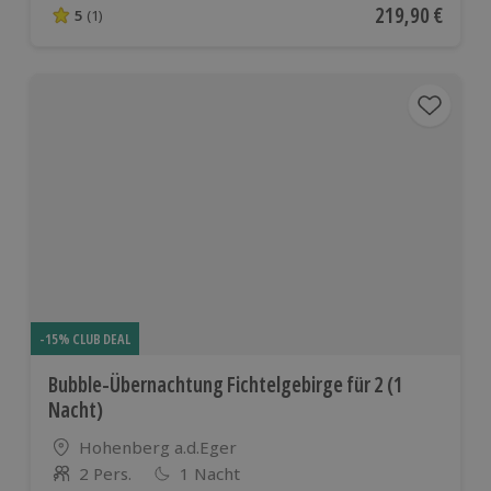
Aktueller Preis
219,90 €
5
(1)
5 von 5 Sternen basierend auf 1 Bewertungen
-15% CLUB DEAL
Bubble-Übernachtung Fichtelgebirge für 2 (1
Nacht)
Standort
Hohenberg a.d.Eger
2 Pers.
1 Nacht
Anzahl der Teilnehmer