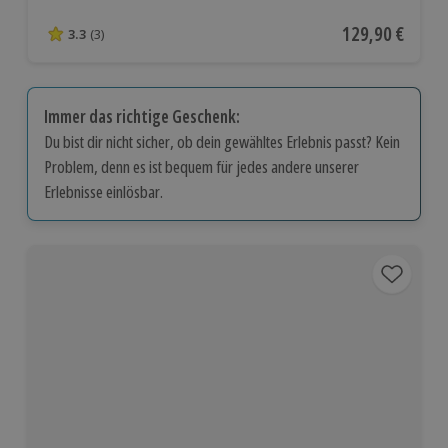
Aktueller Preis
129,90 €
3.3
(3)
3.3 von 5 Sternen basierend auf 3 Bewertungen
Immer das richtige Geschenk:
Du bist dir nicht sicher, ob dein gewähltes Erlebnis passt? Kein
Problem, denn es ist bequem für jedes andere unserer
Erlebnisse einlösbar.