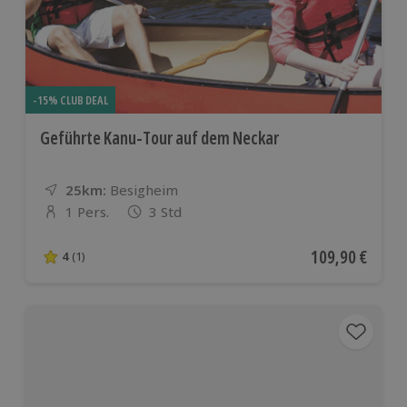
-15% CLUB DEAL
Geführte Kanu-Tour auf dem Neckar
25km:
Entfernung
Standort
Besigheim
1 Pers.
3 Std
Anzahl der Teilnehmer
Aktueller Preis
109,90 €
4
(1)
4 von 5 Sternen basierend auf 1 Bewertungen