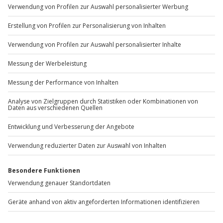
Variante auf der Jochen-Schweizer-Erlebnis-Seite.
FAQ: Häufige Fragen zu Kanu fahren in Stuttgart
1) Ist Kanu fahren in Stuttgart auch für Anfänger
geeignet?
Ja. Viele Touren sind so konzipiert, dass du nach einer
Einweisung direkt lospaddeln kannst. Technik und
Sicherheit stehen am Anfang.
2) Was ist der Unterschied zwischen Kajak und
Canadier beim Kanu fahren nahe Stuttgart?
Im Kajak sitzt du tiefer und nutzt meist ein
Doppelpaddel. Im Canadier sitzt oder kniest du höher
und paddelst häufig mit Stechpaddel – das Fahrgefühl
unterscheidet sich deutlich.
3) Welche Ausrüstung brauche ich zum Kanu fahren
rund um Stuttgart?
Boot, Paddel und übliches Sicherheits-Equipment
werden in der Regel gestellt. Sinnvoll sind Kleidung
zum Wechseln sowie Schuhe, die nass werden dürfen.