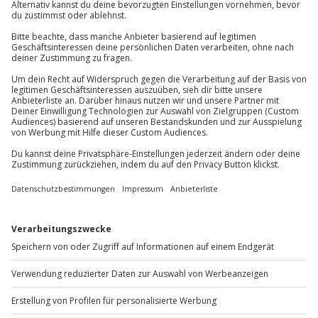
Stuttgart
Erlebnisart:
Kanu fahren (je nach Durchführung im
Canadier
und/oder
Kajak
)
Region:
Stuttgart & Umgebung (wassernahe
Strecken in der Region)
Geeignet für:
Einsteiger:innen und
Fortgeschrittene (je nach Tourformat)
Format:
Geführte Tour oder selbstständige Tour
nach Einweisung (abhängig vom jeweiligen
Erlebnis)
Lernfaktor:
Grundtechnik Paddeln, Lenk- und
Bremsmanöver, Verhalten auf dem Wasser
Ausrüstung:
Boot, Paddel und in der Regel
Sicherheits-Equipment (wird vor Ort gestellt)
Wetter:
Typischerweise saison- und
wetterabhängig (Sicherheit geht vor)
Anlass:
Freizeit, Teamevent, JGA, Geburtstag,
Geschenk-Erlebnis
Hinweis: Die exakten Inhalte (Dauer, genaue Strecke,
Teilnahmebedingungen) variieren je nach konkret buchbarer