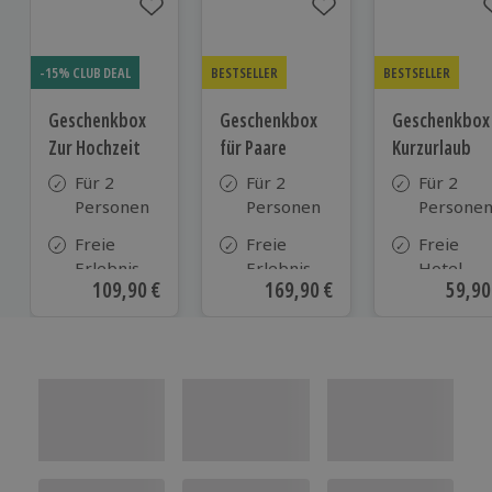
-15% CLUB DEAL
BESTSELLER
BESTSELLER
Geschenkbox
Geschenkbox
Geschenkbox
Zur Hochzeit
für Paare
Kurzurlaub
Für 2
Für 2
Für 2
Personen
Personen
Persone
Freie
Freie
Freie
Erlebnis-
Erlebnis-
Hotel-
Aktueller Preis
109,90 €
Aktueller Preis
169,90 €
Aktue
59,90
Auswahl
Auswahl
Auswahl
an ca.
an ca. 860
aus ca. 5
610 Orten
Orten
Hotels in
Deutschl
Österrei
und viele
weiteren
europäis
Ländern