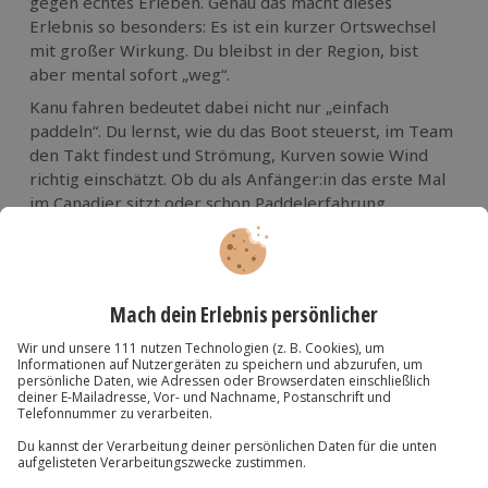
gegen echtes Erleben. Genau das macht dieses
Erlebnis so besonders: Es ist ein kurzer Ortswechsel
mit großer Wirkung. Du bleibst in der Region, bist
aber mental sofort „weg“.
Kanu fahren bedeutet dabei nicht nur „einfach
paddeln“. Du lernst, wie du das Boot steuerst, im Team
den Takt findest und Strömung, Kurven sowie Wind
richtig einschätzt. Ob du als Anfänger:in das erste Mal
im Canadier sitzt oder schon Paddelerfahrung
mitbringst: Auf dem Wasser zählt weniger Kraft als
Technik – und das gute Gefühl, gemeinsam
voranzukommen.
Wenn du ein Erlebnis suchst, das gleichzeitig aktiv,
naturnah und entschleunigend ist, triffst du mit
Kanu
fahren bei Stuttgart
ins Schwarze. Ideal für
Wochenenden, kleine Auszeiten oder als Geschenk,
das nicht in der Schublade verschwindet, sondern als
Erinnerung bleibt.
Daten & Fakten: Das Wichtigste zum Kanu fahren bei