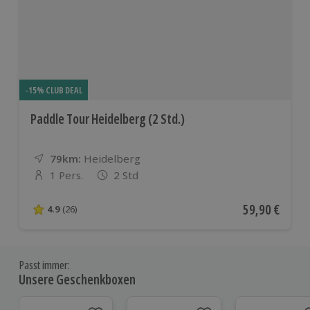
-15% CLUB DEAL
Paddle Tour Heidelberg (2 Std.)
79km:
Entfernung
Standort
Heidelberg
1 Pers.
2 Std
Anzahl der Teilnehmer
Aktueller Pre
59,90 €
4.9
(26)
4.9 von 5 Sternen basierend auf 26 Bewertungen
Passt immer:
Unsere Geschenkboxen