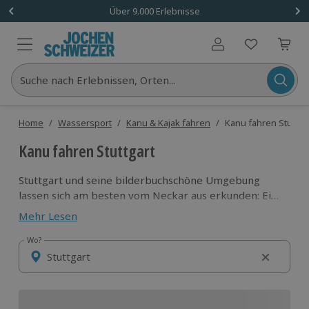
Über 9.000 Erlebnisse
Benutzerkonto
Suche nach Erlebnissen, Orten...
Home
/
Wassersport
/
Kanu & Kajak fahren
/
Kanu fahren Stuttga
Kanu fahren Stuttgart
Stuttgart und seine bilderbuchschöne Umgebung
lassen sich am besten vom Neckar aus erkunden: Eine
Paddeltour bringt dich durch die baden-
Mehr Lesen
württembergische Hauptstadt, vorbei an grünen
Ufern und Weinbergen, Richtung Heilbronn und
Wo?
Wo?
weiter. Egal, ob im Kajak oder im Kanadier, Kanu
fahren in Stuttgart ist das reinste Vergnügen und
sorgt dafür, dass du viele spannende Orte entdeckst.
Unsere abwechslungsreiche Auswahl an