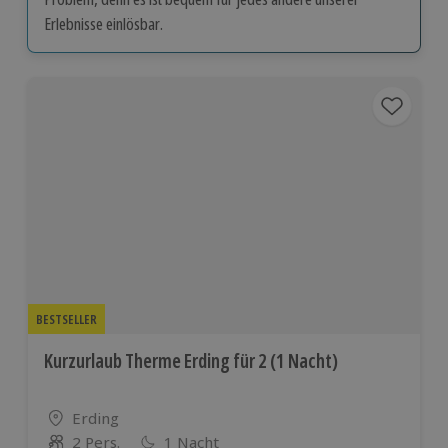
Erlebnisse einlösbar.
BESTSELLER
Kurzurlaub Therme Erding für 2 (1 Nacht)
Standort
Erding
2 Pers.
1 Nacht