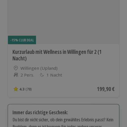
-15% CLUB DEAL
Kurzurlaub mit Wellness in Willingen für 2 (1
Nacht)
Standort
Willingen (Upland)
2 Pers.
1 Nacht
Anzahl der Teilnehmer
Aktueller Preis
199,90 €
4.3
(78)
4.3 von 5 Sternen basierend auf 78 Bewertungen
Immer das richtige Geschenk:
Du bist dir nicht sicher, ob dein gewähltes Erlebnis passt? Kein
Problem, denn es ist bequem für jedes andere unserer