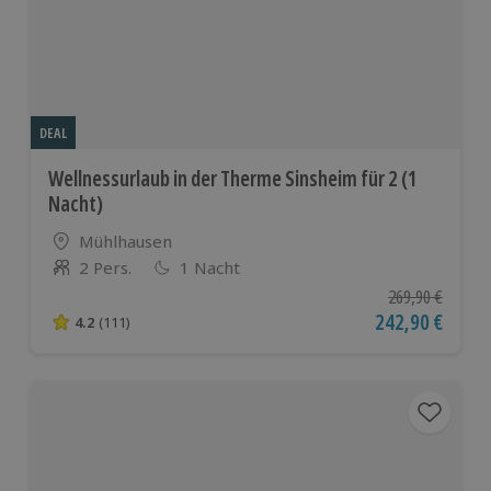
DEAL
Wellnessurlaub in der Therme Sinsheim für 2 (1
Nacht)
Standort
Mühlhausen
2 Pers.
1 Nacht
Anzahl der Teilnehmer
Ursprünglicher P
269,90 €
Aktueller Preis
242,90 €
4.2
(111)
4.2 von 5 Sternen basierend auf 111 Bewertungen