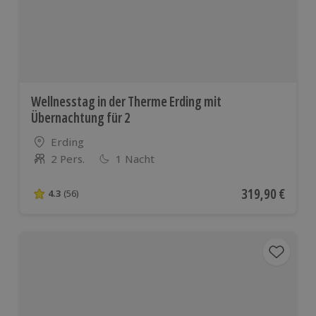
Wellnesstag in der Therme Erding mit
Übernachtung für 2
Standort
Erding
2 Pers.
1 Nacht
Anzahl der Teilnehmer
Aktueller Preis
319,90 €
4.3
(56)
4.3 von 5 Sternen basierend auf 56 Bewertungen