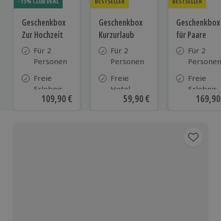
-15% CLUB DEAL
BESTSELLER
BESTSELLER
Geschenkbox
Geschenkbox
Geschenkbox
Zur Hochzeit
Kurzurlaub
für Paare
Für 2
Für 2
Für 2
Personen
Personen
Persone
Freie
Freie
Freie
Erlebnis-
Hotel-
Erlebnis-
Aktueller Preis
109,90 €
Aktueller Preis
59,90 €
Aktuell
169,90
Auswahl
Auswahl
Auswahl
an ca.
aus ca. 500
an ca. 86
610 Orten
Hotels in
Orten
Deutschland,
Österreich
und vielen
weiteren
europäischen
Ländern