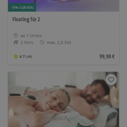
-15% CLUB DEAL
Floating für 2
Standort
an 7 Orten
2 Pers.
max. 2,5 Std
Anzahl der Teilnehmer
Aktueller Pre
99,90 €
4.7
(44)
4.7 von 5 Sternen basierend auf 44 Bewertungen