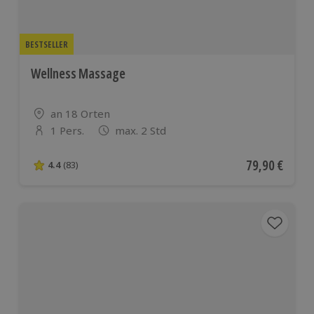
BESTSELLER
Wellness Massage
Standort
an 18 Orten
1 Pers.
max. 2 Std
Anzahl der Teilnehmer
Aktueller Pre
79,90 €
4.4
(83)
4.4 von 5 Sternen basierend auf 83 Bewertungen