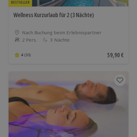
BESTSELLER
Wellness Kurzurlaub für 2 (3 Nächte)
Standort
Nach Buchung beim Erlebnispartner
2 Pers.
3 Nächte
Anzahl der Teilnehmer
Aktueller Pre
59,90 €
4
(30)
4 von 5 Sternen basierend auf 30 Bewertungen