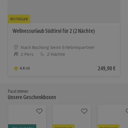
BESTSELLER
Wellnessurlaub Südtirol für 2 (2 Nächte)
Standort
Nach Buchung beim Erlebnispartner
2 Pers.
2 Nächte
Anzahl der Teilnehmer
Aktueller Preis
249,90 €
4.8
(6)
4.8 von 5 Sternen basierend auf 6 Bewertungen
Passt immer:
Unsere Geschenkboxen