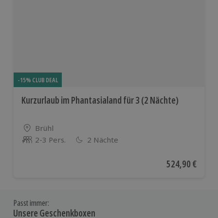
-15% CLUB DEAL
Kurzurlaub im Phantasialand für 3 (2 Nächte)
Standort
Brühl
2-3 Pers.
2 Nächte
Anzahl der Teilnehmer
Aktueller Preis
524,90 €
Passt immer:
Unsere Geschenkboxen