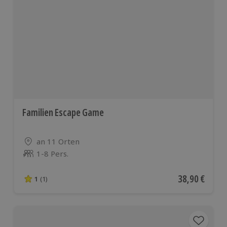
Familien Escape Game
Standort
an 11 Orten
1-8 Pers.
Anzahl der Teilnehmer
Aktueller Pre
38,90 €
1
(1)
1 von 5 Sternen basierend auf 1 Bewertungen