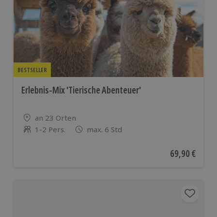
BESTSELLER
Erlebnis-Mix 'Tierische Abenteuer'
Standort
an 23 Orten
1-2 Pers.
max. 6 Std
Anzahl der Teilnehmer
Aktueller Pre
69,90 €