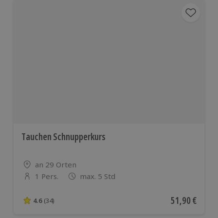
Tauchen Schnupperkurs
Standort
an 29 Orten
1 Pers.
max. 5 Std
Anzahl der Teilnehmer
Aktueller Pre
51,90 €
4.6
(34)
4.6 von 5 Sternen basierend auf 34 Bewertungen