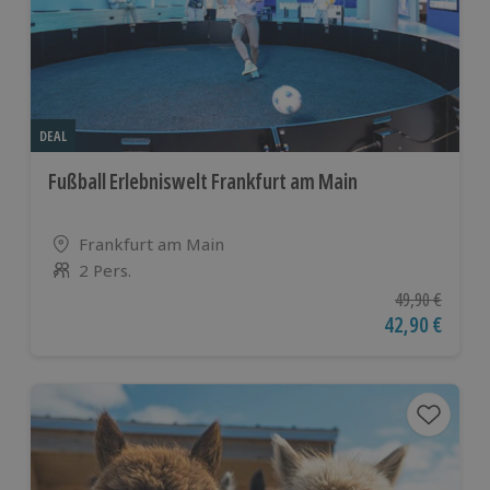
DEAL
Fußball Erlebniswelt Frankfurt am Main
Standort
Frankfurt am Main
2 Pers.
Anzahl der Teilnehmer
Ursprünglicher
49,90 €
Aktueller Pre
42,90 €