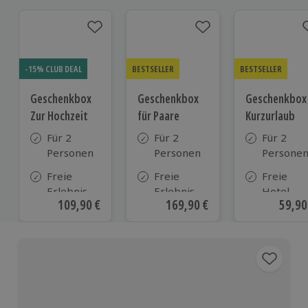
-15% CLUB DEAL
BESTSELLER
BESTSELLER
Geschenkbox
Geschenkbox
Geschenkbox
Zur Hochzeit
für Paare
Kurzurlaub
Für 2
Für 2
Für 2
Personen
Personen
Persone
Freie
Freie
Freie
Erlebnis-
Erlebnis-
Hotel-
Aktueller Preis
109,90 €
Aktueller Preis
169,90 €
Aktue
59,90
Auswahl
Auswahl
Auswahl
an ca.
an ca. 860
aus ca. 5
610 Orten
Orten
Hotels in
Deutschl
Österrei
und viele
weiteren