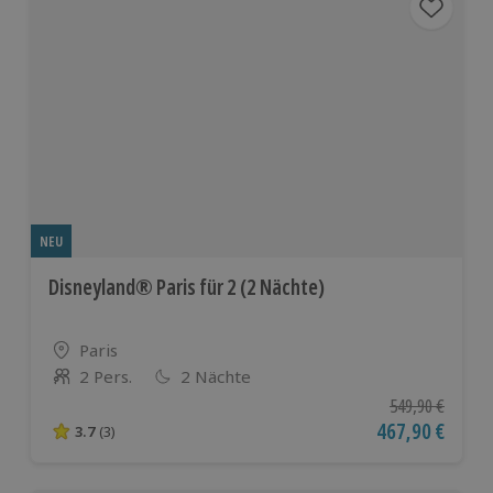
NEU
Disneyland® Paris für 2 (2 Nächte)
Standort
Paris
2 Pers.
2 Nächte
Anzahl der Teilnehmer
Ursprünglicher P
549,90 €
Aktueller Preis
467,90 €
3.7
(3)
3.7 von 5 Sternen basierend auf 3 Bewertungen