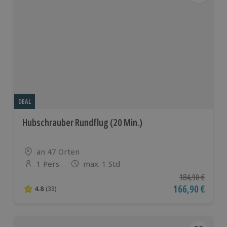
DEAL
Hubschrauber Rundflug (20 Min.)
Standort
an 47 Orten
1 Pers.
max. 1 Std
Anzahl der Teilnehmer
Ursprünglicher P
184,90 €
Aktueller Preis
166,90 €
4.8
(33)
4.8 von 5 Sternen basierend auf 33 Bewertungen