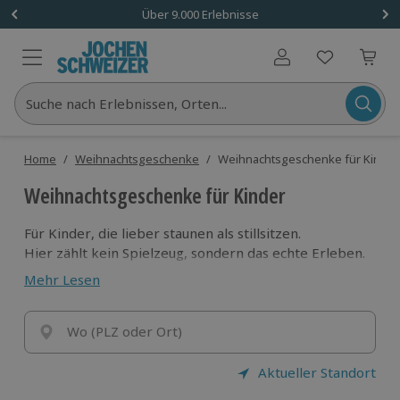
Über 9.000 Erlebnisse
Benutzerkonto
Suche nach Erlebnissen, Orten...
Home
/
Weihnachtsgeschenke
/
Weihnachtsgeschenke für Kinder
Weihnachtsgeschenke für Kinder
Für Kinder, die lieber staunen als stillsitzen.
Hier zählt kein Spielzeug, sondern das echte Erleben.
Schenk ein Abenteuer, das lange in Erinnerung bleibt.
Mehr Lesen
Wo (PLZ oder Ort)
Aktueller Standort