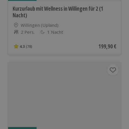
Kurzurlaub mit Wellness in Willingen für 2 (1
Nacht)
Standort
Willingen (Upland)
2 Pers.
1 Nacht
Anzahl der Teilnehmer
Aktueller Preis
199,90 €
4.3
(78)
4.3 von 5 Sternen basierend auf 78 Bewertungen