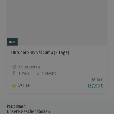
DEAL
Outdoor Survival Camp (2 Tage)
Standort
an 28 Orten
1 Pers.
1 Nacht
Anzahl der Teilnehmer
Ursprünglicher P
186,90 €
Aktueller Preis
167,90 €
4.7
(185)
4.7 von 5 Sternen basierend auf 185 Bewertungen
Passt immer:
Unsere Geschenkboxen