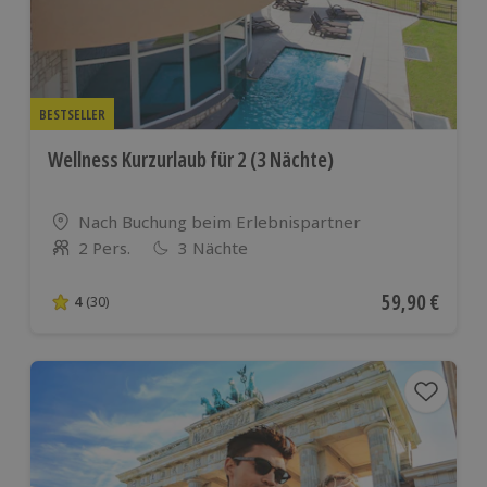
BESTSELLER
Wellness Kurzurlaub für 2 (3 Nächte)
Standort
Nach Buchung beim Erlebnispartner
2 Pers.
3 Nächte
Anzahl der Teilnehmer
Aktueller Pre
59,90 €
4
(30)
4 von 5 Sternen basierend auf 30 Bewertungen