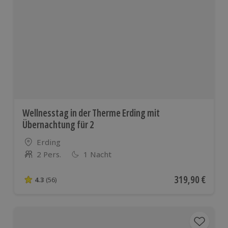
Wellnesstag in der Therme Erding mit
Übernachtung für 2
Standort
Erding
2 Pers.
1 Nacht
Anzahl der Teilnehmer
Aktueller Preis
319,90 €
4.3
(56)
4.3 von 5 Sternen basierend auf 56 Bewertungen