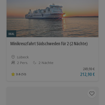
DEAL
Minikreuzfahrt Südschweden für 2 (2 Nächte)
Standort
Lübeck
2 Pers.
2 Nächte
Anzahl der Teilnehmer
Ursprünglicher P
249,90 €
Aktueller Preis
212,90 €
3.6
(50)
3.6 von 5 Sternen basierend auf 50 Bewertungen