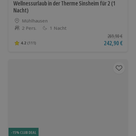
Wellnessurlaub in der Therme Sinsheim für 2 (1
Nacht)
Standort
Mühlhausen
2 Pers.
1 Nacht
Anzahl der Teilnehmer
Ursprünglicher P
269,90 €
Aktueller Preis
242,90 €
4.2
(111)
4.2 von 5 Sternen basierend auf 111 Bewertungen
-15% CLUB DEAL