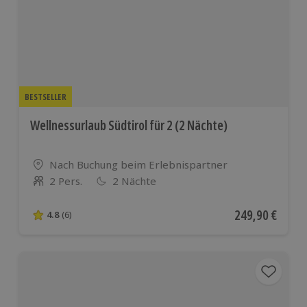
europäischen
Ländern
BESTSELLER
Wellnessurlaub Südtirol für 2 (2 Nächte)
Standort
Nach Buchung beim Erlebnispartner
2 Pers.
2 Nächte
Anzahl der Teilnehmer
Aktueller Preis
249,90 €
4.8
(6)
4.8 von 5 Sternen basierend auf 6 Bewertungen