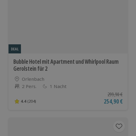
DEAL
Bubble Hotel mit Apartment und Whirlpool Raum
Gerolstein für 2
Standort
Orlenbach
2 Pers.
1 Nacht
Anzahl der Teilnehmer
Ursprünglicher P
299,90 €
Aktueller Preis
254,90 €
4.4
(204)
4.4 von 5 Sternen basierend auf 204 Bewertungen