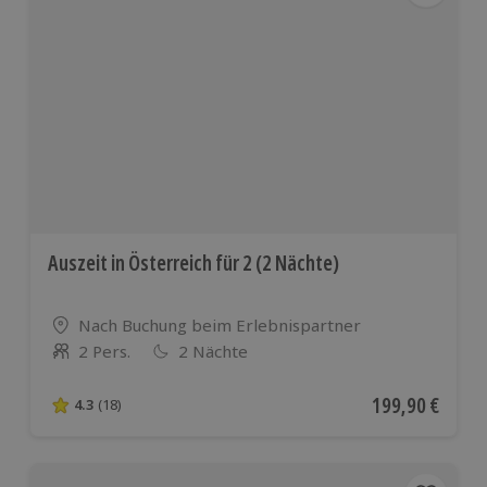
Auszeit in Österreich für 2 (2 Nächte)
Standort
Nach Buchung beim Erlebnispartner
2 Pers.
2 Nächte
Anzahl der Teilnehmer
Aktueller Preis
199,90 €
4.3
(18)
4.3 von 5 Sternen basierend auf 18 Bewertungen