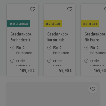
-15% CLUB DEAL
BESTSELLER
BESTSELLER
Geschenkbox
Geschenkbox
Geschenkbox
Zur Hochzeit
Kurzurlaub
für Paare
Für 2
Für 2
Für 2
Personen
Personen
Persone
Freie
Freie
Freie
Erlebnis-
Hotel-
Erlebnis-
Aktueller Preis
109,90 €
Aktueller Preis
59,90 €
Aktuell
169,90
Auswahl
Auswahl
Auswahl
an ca.
aus ca. 500
an ca. 86
610 Orten
Hotels in
Orten
Deutschland,
Österreich
und vielen
weiteren