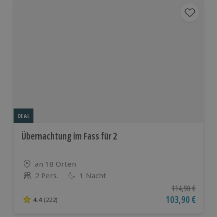
DEAL
Übernachtung im Fass für 2
Standort
an 18 Orten
2 Pers.
1 Nacht
Anzahl der Teilnehmer
Ursprünglicher P
114,90 €
Aktueller Preis
103,90 €
4.4
(222)
4.4 von 5 Sternen basierend auf 222 Bewertungen