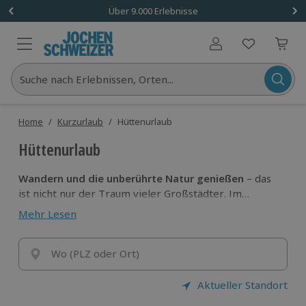
Über 9.000 Erlebnisse
Benutzerkonto
Suche nach Erlebnissen, Orten...
Home
/
Kurzurlaub
/
Hüttenurlaub
Hüttenurlaub
Wandern und die unberührte Natur genießen
– das
ist nicht nur der Traum vieler Großstädter. Im
Hüttenurlaub mit Jochen Schweizer erlebst du Natur
Mehr Lesen
pur und lässt es dir gleichzeitig bei komfortablem
Service auf höchstem Niveau richtig gutgehen.
Genieße schon bald entspannte Tage in den
Wo (PLZ oder Ort)
schönsten Landschaften Europas!
Aktueller Standort