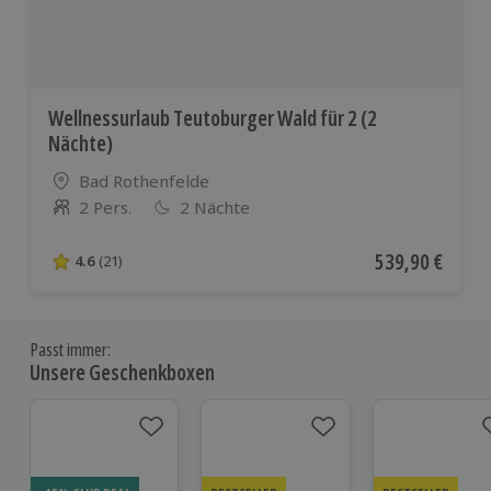
Wellnessurlaub Teutoburger Wald für 2 (2
Nächte)
Standort
Bad Rothenfelde
2 Pers.
2 Nächte
Anzahl der Teilnehmer
Aktueller Preis
539,90 €
4.6
(21)
4.6 von 5 Sternen basierend auf 21 Bewertungen
Passt immer:
Unsere Geschenkboxen