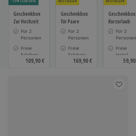
-15% CLUB DEAL
BESTSELLER
BESTSELLER
Geschenkbox
Geschenkbox
Geschenkbox
Zur Hochzeit
für Paare
Kurzurlaub
Für 2
Für 2
Für 2
Personen
Personen
Persone
Freie
Freie
Freie
Erlebnis-
Erlebnis-
Hotel-
Aktueller Preis
109,90 €
Aktueller Preis
169,90 €
Aktue
59,90
Auswahl
Auswahl
Auswahl
an ca.
an ca. 860
aus ca. 5
610 Orten
Orten
Hotels in
Deutschl
Österrei
und viele
weiteren
europäis
Ländern