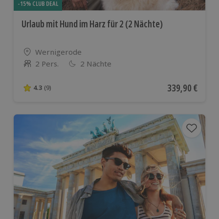
-15% CLUB DEAL
Urlaub mit Hund im Harz für 2 (2 Nächte)
Standort
Wernigerode
2 Pers.
2 Nächte
Anzahl der Teilnehmer
Aktueller Preis
339,90 €
4.3
(9)
4.3 von 5 Sternen basierend auf 9 Bewertungen