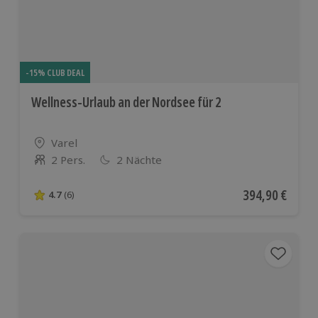
-15% CLUB DEAL
Wellness-Urlaub an der Nordsee für 2
Standort
Varel
2 Pers.
2 Nächte
Anzahl der Teilnehmer
Aktueller Preis
394,90 €
4.7
(6)
4.7 von 5 Sternen basierend auf 6 Bewertungen