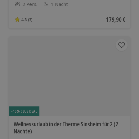
2 Pers.
1 Nacht
Anzahl der Teilnehmer
Aktueller Preis
179,90 €
4.3
(3)
4.3 von 5 Sternen basierend auf 3 Bewertungen
-15% CLUB DEAL
Wellnessurlaub in der Therme Sinsheim für 2 (2
Nächte)