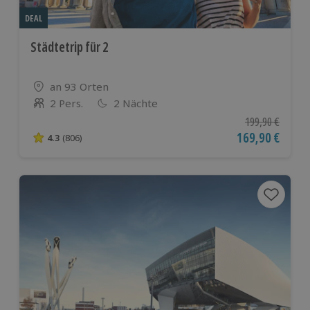
DEAL
Städtetrip für 2
Standort
an 93 Orten
2 Pers.
2 Nächte
Anzahl der Teilnehmer
Ursprünglicher P
199,90 €
Aktueller Preis
169,90 €
4.3
(806)
4.3 von 5 Sternen basierend auf 806 Bewertungen