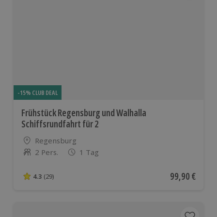
-15% CLUB DEAL
Frühstück Regensburg und Walhalla
Schiffsrundfahrt für 2
Standort
Regensburg
2 Pers.
1 Tag
Anzahl der Teilnehmer
Aktueller Pre
99,90 €
4.3
(29)
4.3 von 5 Sternen basierend auf 29 Bewertungen