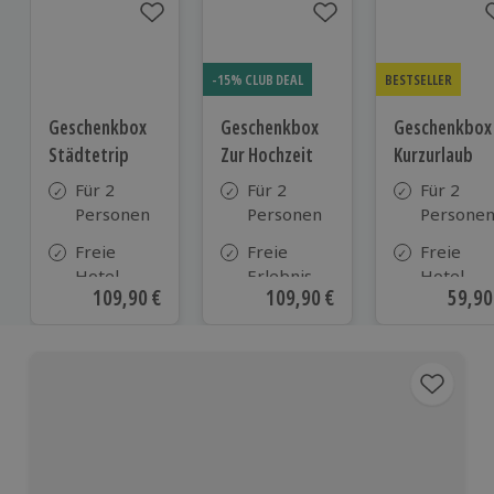
-15% CLUB DEAL
BESTSELLER
Geschenkbox
Geschenkbox
Geschenkbox
Städtetrip
Zur Hochzeit
Kurzurlaub
Für 2
Für 2
Für 2
Personen
Personen
Persone
Freie
Freie
Freie
Hotel-
Erlebnis-
Hotel-
Aktueller Preis
109,90 €
Aktueller Preis
109,90 €
Aktue
59,90
Auswahl
Auswahl
Auswahl
aus ca. 120
an ca.
aus ca. 5
Hotels
610 Orten
Hotels in
Deutschl
Österrei
und viele
weiteren
europäis