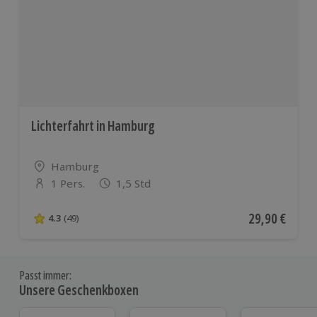
Lichterfahrt in Hamburg
Standort
Hamburg
1 Pers.
1,5 Std
Anzahl der Teilnehmer
Aktueller Pre
29,90 €
4.3
(49)
4.3 von 5 Sternen basierend auf 49 Bewertungen
Passt immer:
Unsere Geschenkboxen