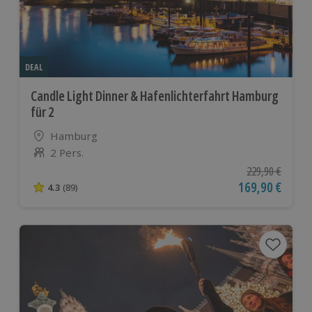
DEAL
Candle Light Dinner & Hafenlichterfahrt Hamburg
für 2
Standort
Hamburg
2 Pers.
Anzahl der Teilnehmer
Ursprünglicher P
229,90 €
Aktueller Preis
169,90 €
4.3
(89)
4.3 von 5 Sternen basierend auf 89 Bewertungen