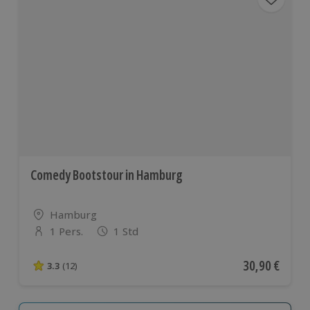
Comedy Bootstour in Hamburg
Standort
Hamburg
1 Pers.
1 Std
Anzahl der Teilnehmer
Aktueller Pre
30,90 €
3.3
(12)
3.3 von 5 Sternen basierend auf 12 Bewertungen