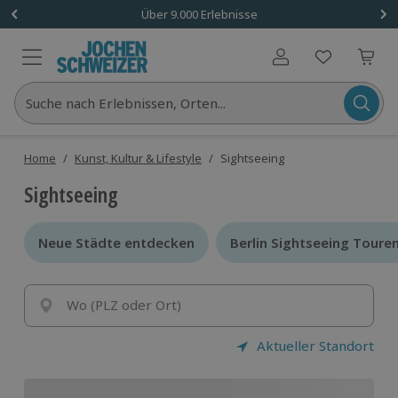
Über 9.000 Erlebnisse
Benutzerkonto
Suche nach Erlebnissen, Orten...
Home
/
Kunst, Kultur & Lifestyle
/
Sightseeing
Sightseeing
Neue Städte entdecken
Neue Städte entdecken
Berlin Sightseeing Toure
Berlin Sightseeing Toure
Wo (PLZ oder Ort)
Aktueller Standort