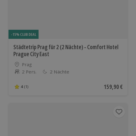
Ländern
-15% CLUB DEAL
Städtetrip Prag für 2 (2 Nächte) - Comfort Hotel
Prague City East
Standort
Prag
2 Pers.
2 Nächte
Anzahl der Teilnehmer
Aktueller Preis
159,90 €
4
(1)
4 von 5 Sternen basierend auf 1 Bewertungen