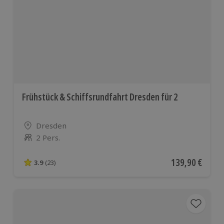
Frühstück & Schiffsrundfahrt Dresden für 2
Standort
Dresden
2 Pers.
Anzahl der Teilnehmer
Aktueller Preis
139,90 €
3.9
(23)
3.9 von 5 Sternen basierend auf 23 Bewertungen