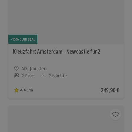
-15% CLUB DEAL
Kreuzfahrt Amsterdam - Newcastle für 2
Standort
AG IJmuiden
2 Pers.
2 Nächte
Anzahl der Teilnehmer
Aktueller Preis
249,90 €
4.4
(70)
4.4 von 5 Sternen basierend auf 70 Bewertungen