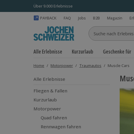
Über 9.000 Erlebnisse
PAYBACK
FAQ
Jobs
B2B
Magazin
Er
Suche nach Erlebnisse
Alle Erlebnisse
Kurzurlaub
Geschenke für
Home
/
Motorpower
/
Traumautos
/
Muscle Cars
Musc
Alle Erlebnisse
Fliegen & Fallen
Kurzurlaub
Motorpower
Quad fahren
Rennwagen fahren