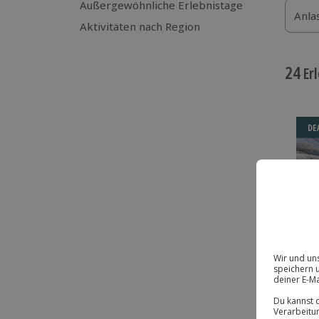
Außergewöhnliche Erlebnistage
Anla
Aktivitäten nach Region
24
Erl
DE