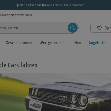
Jeder Gutschein für alle Erlebnisse einlösbar
lebnispartner werden
Du 
n...
Geschenkboxen
Wertgutscheine
Neu
Angebote
le Cars fahren