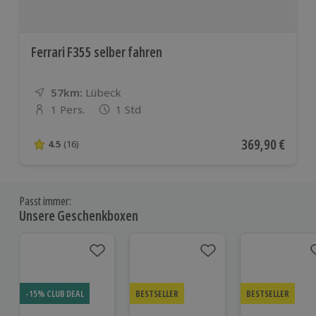
Ferrari F355 selber fahren
57km:
Entfernung
Standort
Lübeck
1 Pers.
1 Std
Anzahl der Teilnehmer
Aktueller Preis
369,90 €
4.5
(16)
4.5 von 5 Sternen basierend auf 16 Bewertungen
Passt immer:
Unsere Geschenkboxen
-15% CLUB DEAL
BESTSELLER
BESTSELLER