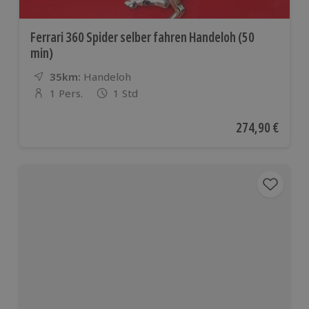
Ferrari 360 Spider selber fahren Handeloh (50
min)
35km:
Entfernung
Standort
Handeloh
1 Pers.
1 Std
Anzahl der Teilnehmer
Aktueller Preis
274,90 €