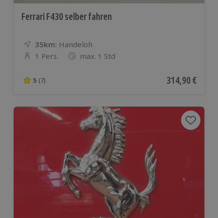
Ferrari F430 selber fahren
35km:
Entfernung
Standort
Handeloh
1 Pers.
max. 1 Std
Anzahl der Teilnehmer
Aktueller Preis
314,90 €
5
(7)
5 von 5 Sternen basierend auf 7 Bewertungen