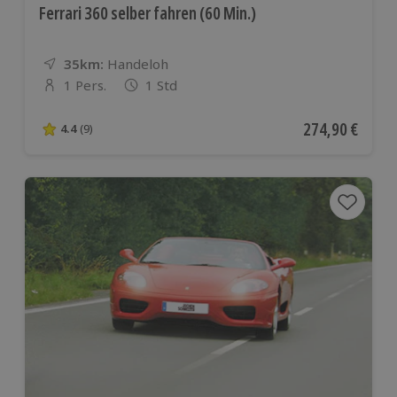
Ferrari 360 selber fahren (60 Min.)
35km:
Entfernung
Standort
Handeloh
1 Pers.
1 Std
Anzahl der Teilnehmer
Aktueller Preis
274,90 €
4.4
(9)
4.4 von 5 Sternen basierend auf 9 Bewertungen