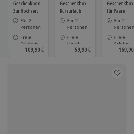
Geschenkbox
Geschenkbox
Geschenkbox
Zur Hochzeit
Kurzurlaub
für Paare
Für 2
Für 2
Für 2
Personen
Personen
Persone
Freie
Freie
Freie
Erlebnis-
Hotel-
Erlebnis-
Aktueller Preis
109,90 €
Aktueller Preis
59,90 €
Aktuell
169,90
Auswahl
Auswahl
Auswahl
an ca.
aus ca. 500
an ca. 86
610 Orten
Hotels in
Orten
Deutschland,
Österreich
und vielen
weiteren
europäischen
Ländern