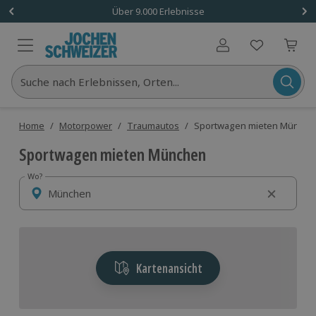
Über 9.000 Erlebnisse
Benutzerkonto
Suche nach Erlebnissen, Orten...
Home
/
Motorpower
/
Traumautos
/
Sportwagen mieten Münche
Sportwagen mieten München
Wo?
Wo?
Kartenansicht