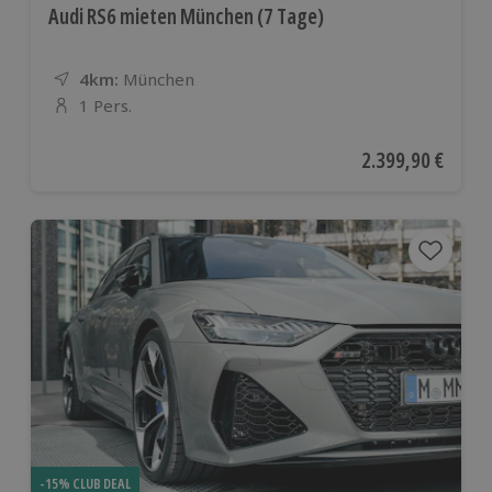
Audi RS6 mieten München (7 Tage)
4km:
Entfernung
Standort
München
1 Pers.
Anzahl der Teilnehmer
Aktueller Preis
2.399,90 €
-15% CLUB DEAL