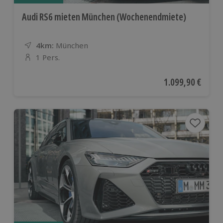
Audi RS6 mieten München (Wochenendmiete)
4km:
Entfernung
Standort
München
1 Pers.
Anzahl der Teilnehmer
Aktueller Preis
1.099,90 €