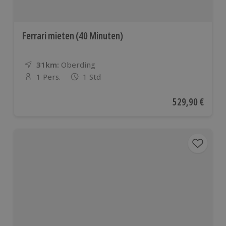
Ferrari mieten (40 Minuten)
31km:
Entfernung
Standort
Oberding
1 Pers.
1 Std
Anzahl der Teilnehmer
Aktueller Preis
529,90 €