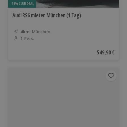
-15% CLUB DEAL
Audi RS6 mieten München (1 Tag)
4km:
Entfernung
Standort
München
1 Pers.
Anzahl der Teilnehmer
Aktueller Preis
549,90 €