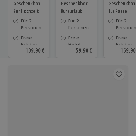
Geschenkbox
Geschenkbox
Geschenkbox
Zur Hochzeit
Kurzurlaub
für Paare
Für 2
Für 2
Für 2
Personen
Personen
Persone
Freie
Freie
Freie
Erlebnis-
Hotel-
Erlebnis-
Aktueller Preis
109,90 €
Aktueller Preis
59,90 €
Aktuell
169,90
Auswahl
Auswahl
Auswahl
an ca.
aus ca. 500
an ca. 86
610 Orten
Hotels in
Orten
Deutschland,
Österreich
und vielen
weiteren
europäischen
Ländern