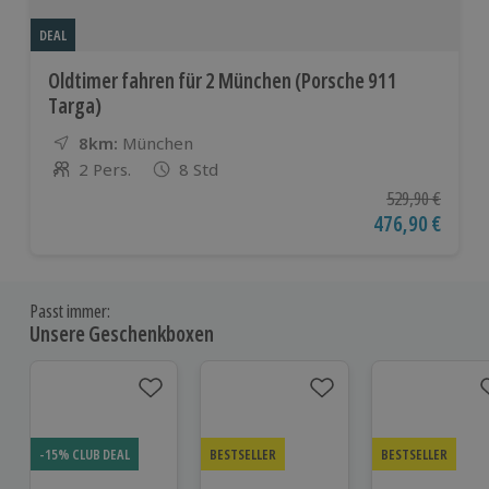
DEAL
Oldtimer fahren für 2 München (Porsche 911
Targa)
8km:
Entfernung
Standort
München
2 Pers.
8 Std
Anzahl der Teilnehmer
Ursprünglicher P
529,90 €
Aktueller Preis
476,90 €
Passt immer:
Unsere Geschenkboxen
-15% CLUB DEAL
BESTSELLER
BESTSELLER