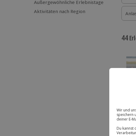
Außergewöhnliche Erlebnistage
Aktivitäten nach Region
Anla
44
Erl