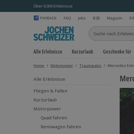
Über 9.000 Erlebnisse
PAYBACK
FAQ
Jobs
B2B
Magazin
Er
Suche nach Erlebnisse
Alle Erlebnisse
Kurzurlaub
Geschenke für
Home
/
Motorpower
/
Traumautos
/
Mercedes Erle
Merc
Alle Erlebnisse
Fliegen & Fallen
Kurzurlaub
Motorpower
Quad fahren
Rennwagen fahren