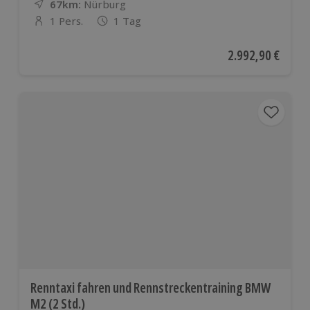
67km:
Entfernung
Standort
Nürburg
1 Pers.
1 Tag
Anzahl der Teilnehmer
Aktueller Preis
2.992,90 €
Renntaxi fahren und Rennstreckentraining BMW
M2 (2 Std.)