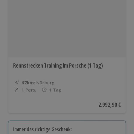
Rennstrecken Training im Porsche (1 Tag)
67km:
Entfernung
Standort
Nürburg
1 Pers.
1 Tag
Anzahl der Teilnehmer
Aktueller Preis
2.992,90 €
Immer das richtige Geschenk: