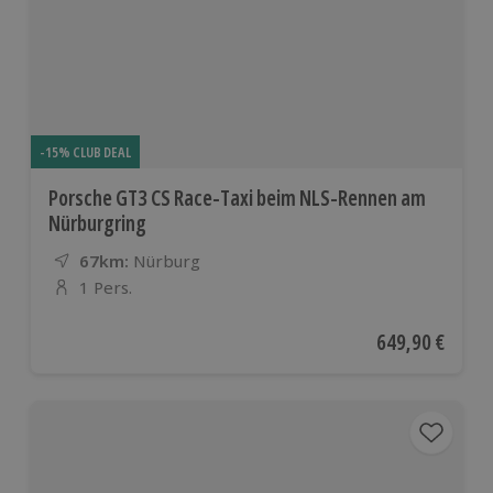
-15% CLUB DEAL
Porsche GT3 CS Race-Taxi beim NLS-Rennen am
Nürburgring
67km:
Entfernung
Standort
Nürburg
1 Pers.
Anzahl der Teilnehmer
Aktueller Preis
649,90 €