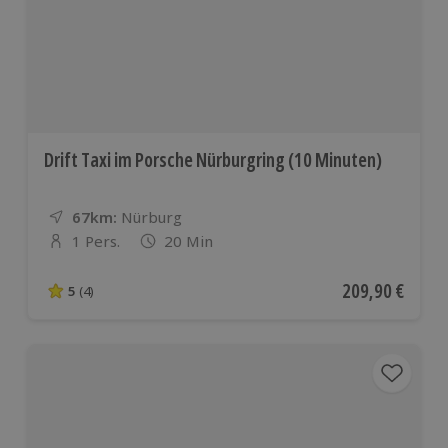
Drift Taxi im Porsche Nürburgring (10 Minuten)
67km:
Entfernung
Standort
Nürburg
1 Pers.
20 Min
Anzahl der Teilnehmer
Aktueller Preis
209,90 €
5
(4)
5 von 5 Sternen basierend auf 4 Bewertungen