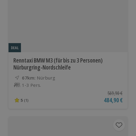
DEAL
Renntaxi BMW M3 (für bis zu 3 Personen)
Nürburgring-Nordschleife
67km:
Entfernung
Standort
Nürburg
1-3 Pers.
Anzahl der Teilnehmer
Ursprünglicher P
569,90 €
Aktueller Preis
484,90 €
5
(1)
5 von 5 Sternen basierend auf 1 Bewertungen