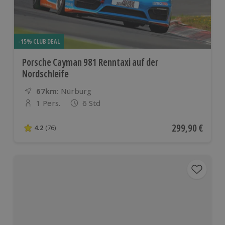
-15% CLUB DEAL
Porsche Cayman 981 Renntaxi auf der
Nordschleife
67km:
Entfernung
Standort
Nürburg
1 Pers.
6 Std
Anzahl der Teilnehmer
Aktueller Preis
299,90 €
4.2
(76)
4.2 von 5 Sternen basierend auf 76 Bewertungen