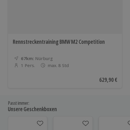
Rennstreckentraining BMW M2 Competition
67km:
Entfernung
Standort
Nürburg
1 Pers.
max. 8 Std
Anzahl der Teilnehmer
Aktueller Preis
629,90 €
Passt immer:
Unsere Geschenkboxen