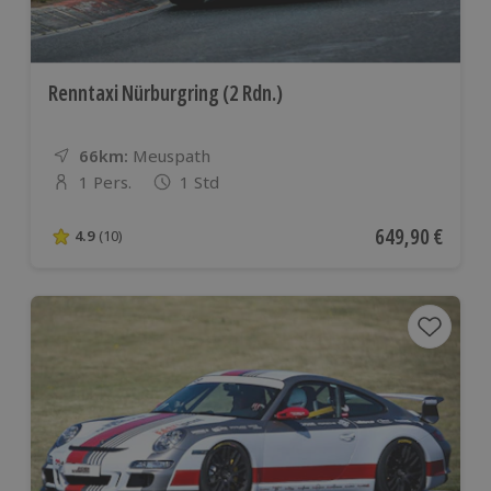
Renntaxi Nürburgring (2 Rdn.)
66km:
Entfernung
Standort
Meuspath
1 Pers.
1 Std
Anzahl der Teilnehmer
Aktueller Preis
649,90 €
4.9
(10)
4.9 von 5 Sternen basierend auf 10 Bewertungen