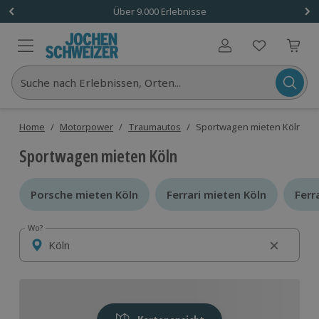
Über 9.000 Erlebnisse
Benutzerkonto
Suche nach Erlebnissen, Orten...
Home
/
Motorpower
/
Traumautos
/
Sportwagen mieten Köln
Sportwagen mieten Köln
Porsche mieten Köln
Porsche mieten Köln
Ferrari mieten Köln
Ferrari mieten Köln
Ferr
Ferr
Wo?
Wo?