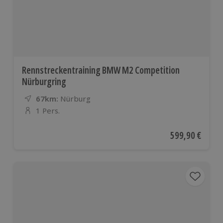
Rennstreckentraining BMW M2 Competition
Nürburgring
67km:
Entfernung
Standort
Nürburg
1 Pers.
Anzahl der Teilnehmer
Aktueller Preis
599,90 €