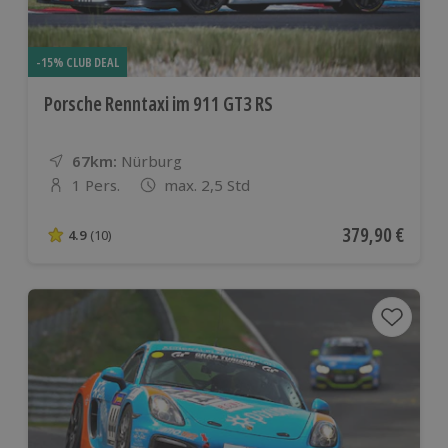
-15% CLUB DEAL
Porsche Renntaxi im 911 GT3 RS
67km:
Entfernung
Standort
Nürburg
1 Pers.
max. 2,5 Std
Anzahl der Teilnehmer
Aktueller Preis
379,90 €
4.9
(10)
4.9 von 5 Sternen basierend auf 10 Bewertungen