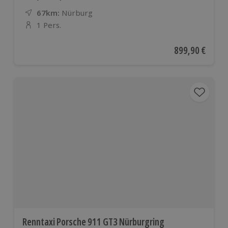
67km:
Entfernung
Standort
Nürburg
1 Pers.
Anzahl der Teilnehmer
Aktueller Preis
899,90 €
Renntaxi Porsche 911 GT3 Nürburgring