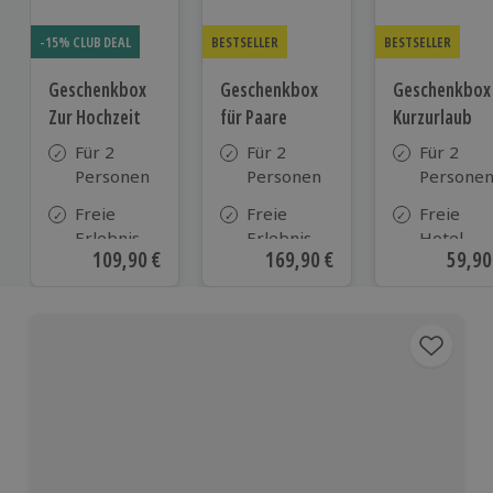
-15% CLUB DEAL
BESTSELLER
BESTSELLER
Geschenkbox
Geschenkbox
Geschenkbox
Zur Hochzeit
für Paare
Kurzurlaub
Für 2
Für 2
Für 2
Personen
Personen
Persone
Freie
Freie
Freie
Erlebnis-
Erlebnis-
Hotel-
Aktueller Preis
109,90 €
Aktueller Preis
169,90 €
Aktue
59,90
Auswahl
Auswahl
Auswahl
an ca.
an ca. 860
aus ca. 5
610 Orten
Orten
Hotels in
Deutschl
Österrei
und viele
weiteren
europäis
Ländern