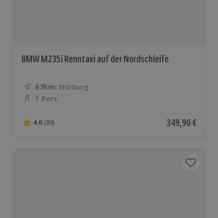
BMW M235i Renntaxi auf der Nordschleife
67km:
Entfernung
Standort
Nürburg
1 Pers.
Anzahl der Teilnehmer
Aktueller Preis
349,90 €
4.6
(30)
4.6 von 5 Sternen basierend auf 30 Bewertungen