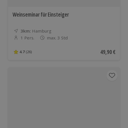
Weinseminar für Einsteiger
3km:
Entfernung
Standort
Hamburg
1 Pers.
max. 3 Std
Anzahl der Teilnehmer
Aktueller Pre
49,90 €
4.7
(26)
4.7 von 5 Sternen basierend auf 26 Bewertungen