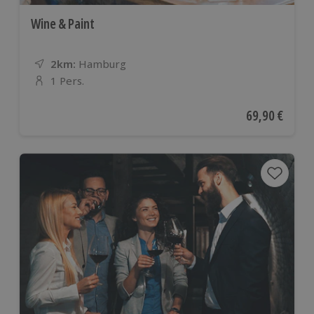
Wine & Paint
2km:
Entfernung
Standort
Hamburg
1 Pers.
Anzahl der Teilnehmer
Aktueller Pre
69,90 €