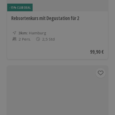
-15% CLUB DEAL
Rebsortenkurs mit Degustation für 2
3km:
Entfernung
Standort
Hamburg
2 Pers.
2,5 Std
Anzahl der Teilnehmer
Aktueller Pre
99,90 €