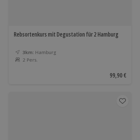
Rebsortenkurs mit Degustation für 2 Hamburg
3km:
Entfernung
Standort
Hamburg
2 Pers.
Anzahl der Teilnehmer
Aktueller Pre
99,90 €