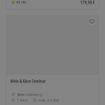
Aktueller Preis
179,90 €
4.5
(40)
4.5 von 5 Sternen basierend auf 40 Bewertungen
Wein & Käse Seminar
3km:
Entfernung
Standort
Hamburg
1 Pers.
max. 3,5 Std
Anzahl der Teilnehmer