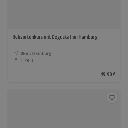
Rebsortenkurs mit Degustation Hamburg
3km:
Entfernung
Standort
Hamburg
1 Pers.
Anzahl der Teilnehmer
Aktueller Pre
49,90 €