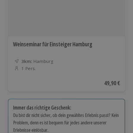
Weinseminar für Einsteiger Hamburg
3km:
Entfernung
Standort
Hamburg
1 Pers.
Anzahl der Teilnehmer
Aktueller Pre
49,90 €
Immer das richtige Geschenk:
Du bist dir nicht sicher, ob dein gewähltes Erlebnis passt? Kein
Problem, denn es ist bequem für jedes andere unserer
Erlebnisse einlösbar.