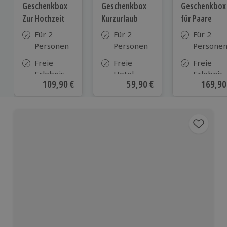
Geschenkbox
Geschenkbox
Geschenkbox
Zur Hochzeit
Kurzurlaub
für Paare
Für 2
Für 2
Für 2
Personen
Personen
Persone
Freie
Freie
Freie
Erlebnis-
Hotel-
Erlebnis-
Aktueller Preis
109,90 €
Aktueller Preis
59,90 €
Aktuell
169,90
Auswahl
Auswahl
Auswahl
an ca.
aus ca. 500
an ca. 86
610 Orten
Hotels in
Orten
Deutschland,
Österreich
und vielen
weiteren
europäischen
Ländern