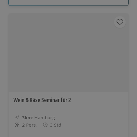
Wein & Käse Seminar für 2
3km:
Entfernung
Standort
Hamburg
2 Pers.
3 Std
Anzahl der Teilnehmer