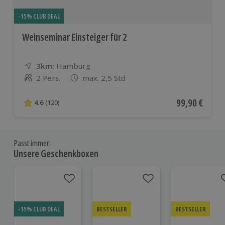
-15% CLUB DEAL
Weinseminar Einsteiger für 2
3km:
Entfernung
Standort
Hamburg
2 Pers.
max. 2,5 Std
Anzahl der Teilnehmer
Aktueller Pre
99,90 €
4.6
(120)
4.6 von 5 Sternen basierend auf 120 Bewertungen
Passt immer:
Unsere Geschenkboxen
-15% CLUB DEAL
BESTSELLER
BESTSELLER