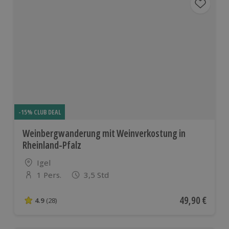
-15% CLUB DEAL
Weinbergwanderung mit Weinverkostung in
Rheinland-Pfalz
Standort
Igel
1 Pers.
3,5 Std
Anzahl der Teilnehmer
Aktueller Pre
49,90 €
4.9
(28)
4.9 von 5 Sternen basierend auf 28 Bewertungen