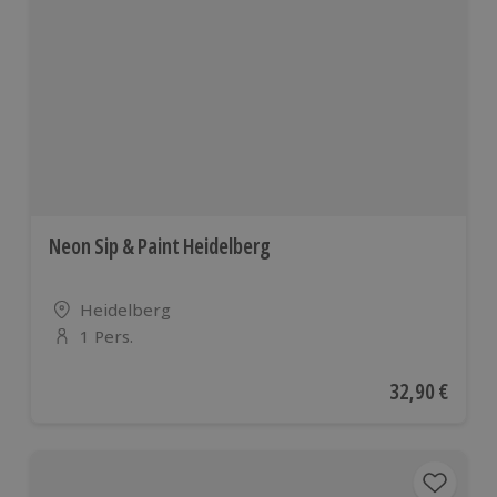
Neon Sip & Paint Heidelberg
Standort
Heidelberg
1 Pers.
Anzahl der Teilnehmer
Aktueller Pre
32,90 €