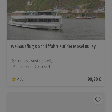
Weinausflug & Schifffahrt auf der Mosel Bullay
Standort
Bullay (Ausflug Zell)
1 Pers.
4 Std
Anzahl der Teilnehmer
Aktueller Pre
99,90 €
2
(1)
2 von 5 Sternen basierend auf 1 Bewertungen