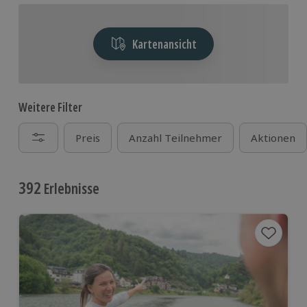
Weinprobe zu trainieren. In absoluter Dunkelheit
bringt die schönste Optik keine Vorteile. Es kommt
ganz auf die Aromen und Gewürze an. Der
Kartenansicht
Beschenkte tastet sich an drei Gänge voller
Gaumenfreuden heran und schmeckt doppelt
intensiv.
Weitere Filter
Preis
Anzahl Teilnehmer
Aktionen
392
Erlebnisse