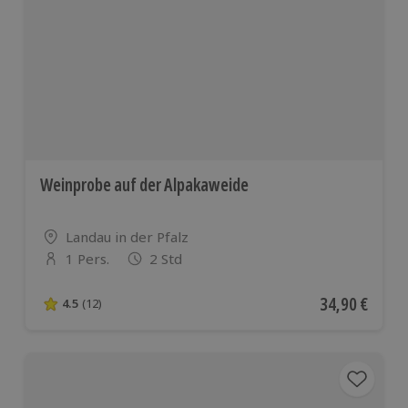
Weinprobe auf der Alpakaweide
Standort
Landau in der Pfalz
1 Pers.
2 Std
Anzahl der Teilnehmer
Aktueller Pre
34,90 €
4.5
(12)
4.5 von 5 Sternen basierend auf 12 Bewertungen