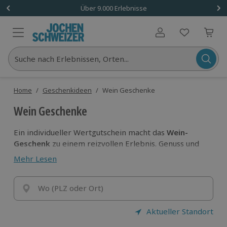
Über 9.000 Erlebnisse
Benutzerkonto
Suche nach Erlebnissen, Orten...
Home
/
Geschenkideen
/
Wein Geschenke
Wein Geschenke
Ein individueller Wertgutschein macht das
Wein-
Geschenk
zu einem reizvollen Erlebnis. Genuss und
Abenteuer konzentrieren sich zu einer süßen oder
Mehr Lesen
vollmundigen Harmonie und die Vorfreude auf
kommende Highlights wächst.
Verpacke dein
Wo (PLZ oder Ort)
Wein-Geschenk
extravagant und
nimm dir einen erlesenen Erlebnis Gutschein zur
Hilfe. Das Dinner in the Dark ist eine gute
Aktueller Standort
Vorbereitung, um die Geschmacksknospen für die