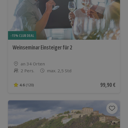
-15% CLUB DEAL
Weinseminar Einsteiger für 2
Standort
an 34 Orten
2 Pers.
max. 2,5 Std
Anzahl der Teilnehmer
Aktueller Pre
99,90 €
4.6
(120)
4.6 von 5 Sternen basierend auf 120 Bewertungen