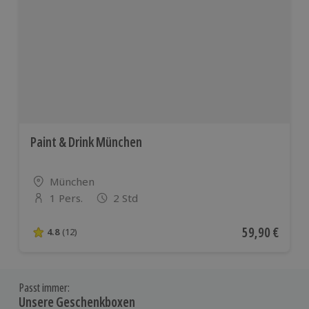
Paint & Drink München
Standort
München
1 Pers.
2 Std
Anzahl der Teilnehmer
Aktueller Pre
59,90 €
4.8
(12)
4.8 von 5 Sternen basierend auf 12 Bewertungen
Passt immer:
Unsere Geschenkboxen