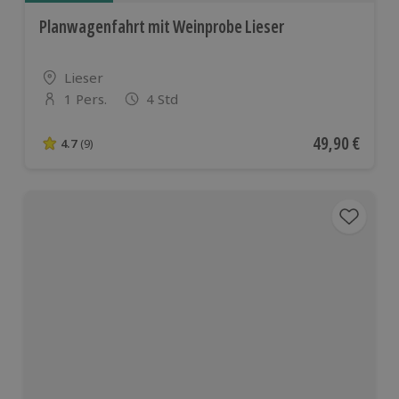
Planwagenfahrt mit Weinprobe Lieser
Standort
Lieser
1 Pers.
4 Std
Anzahl der Teilnehmer
Aktueller Pre
49,90 €
4.7
(9)
4.7 von 5 Sternen basierend auf 9 Bewertungen