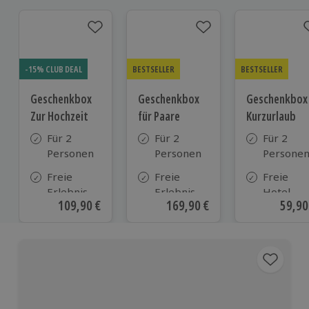
-15% CLUB DEAL
BESTSELLER
BESTSELLER
Geschenkbox
Geschenkbox
Geschenkbox
Zur Hochzeit
für Paare
Kurzurlaub
Für 2
Für 2
Für 2
Personen
Personen
Persone
Freie
Freie
Freie
Erlebnis-
Erlebnis-
Hotel-
Aktueller Preis
109,90 €
Aktueller Preis
169,90 €
Aktue
59,90
Auswahl
Auswahl
Auswahl
an ca.
an ca. 860
aus ca. 5
610 Orten
Orten
Hotels in
Deutschl
Österrei
und viele
weiteren