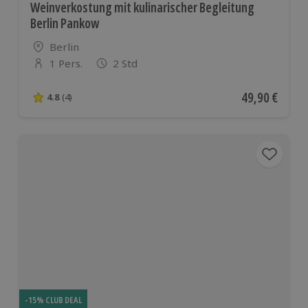
Weinverkostung mit kulinarischer Begleitung
Berlin Pankow
Standort
Berlin
1 Pers.
2 Std
Anzahl der Teilnehmer
Aktueller Pre
49,90 €
4.8
(4)
4.8 von 5 Sternen basierend auf 4 Bewertungen
-15% CLUB DEAL