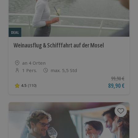
DEAL
Weinausflug & Schifffahrt auf der Mosel
Standort
an 4 Orten
1 Pers.
max. 5,5 Std
Anzahl der Teilnehmer
Ursprünglicher
99,90 €
Aktueller Pre
89,90 €
4.5
(110)
4.5 von 5 Sternen basierend auf 110 Bewertungen