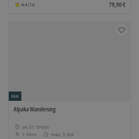
Aktueller Pre
79,90 €
4.4
(72)
4.4 von 5 Sternen basierend auf 72 Bewertungen
DEAL
Alpaka Wanderung
Standort
an 31 Orten
1 Pers.
max. 3 Std
Anzahl der Teilnehmer