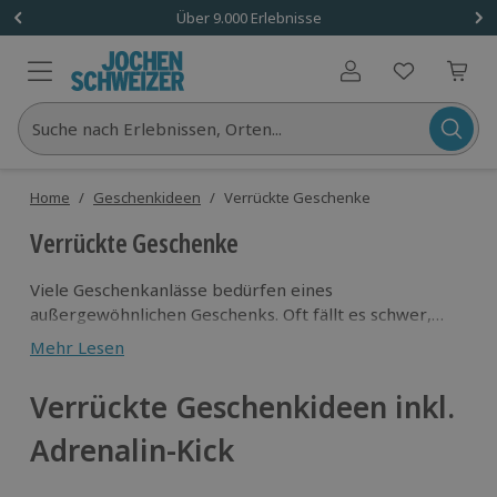
Über 9.000 Erlebnisse
Benutzerkonto
Suche nach Erlebnissen, Orten...
Home
/
Geschenkideen
/
Verrückte Geschenke
Verrückte Geschenke
Viele Geschenkanlässe bedürfen eines
außergewöhnlichen Geschenks. Oft fällt es schwer,
das Richtige zu finden. Bringt dich auch der 18. oder
Mehr Lesen
30. Geburtstag eines Freundes, der eigene
Hochzeitstag oder auch der Abschied eines
Verrückte Geschenkideen inkl.
Kollegen zur Verzweiflung? Was soll man schenken,
was der andere noch nicht hat? Oftmals ist es äußerst
Adrenalin-Kick
schwierig, ausgefallene Geschenke zu finden, die
gefallen und zugleich überraschend sind. Wählt man