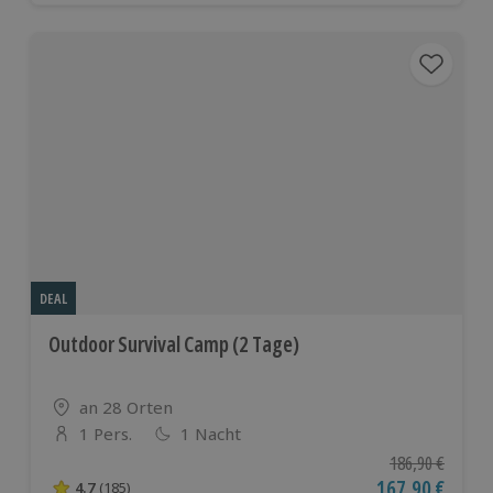
DEAL
Outdoor Survival Camp (2 Tage)
Standort
an 28 Orten
1 Pers.
1 Nacht
Anzahl der Teilnehmer
Ursprünglicher P
186,90 €
Aktueller Preis
167,90 €
4.7
(185)