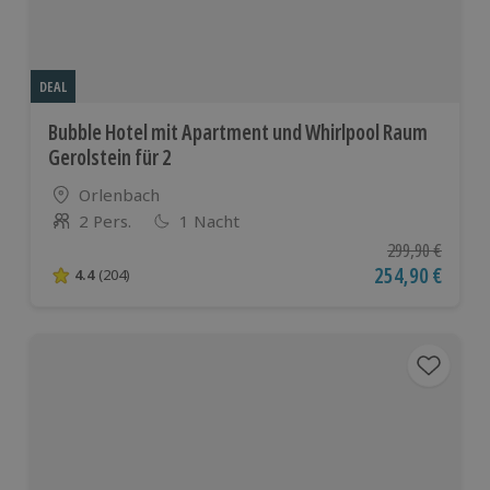
DEAL
Bubble Hotel mit Apartment und Whirlpool Raum
Gerolstein für 2
Standort
Orlenbach
2 Pers.
1 Nacht
Anzahl der Teilnehmer
Ursprünglicher P
299,90 €
Aktueller Preis
254,90 €
4.4
(204)
4.4 von 5 Sternen basierend auf 204 Bewertungen