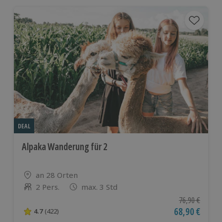
DEAL
Alpaka Wanderung für 2
Standort
an 28 Orten
2 Pers.
max. 3 Std
Anzahl der Teilnehmer
Ursprünglicher
76,90 €
Aktueller Pre
68,90 €
4.7
(422)
4.7 von 5 Sternen basierend auf 422 Bewertungen