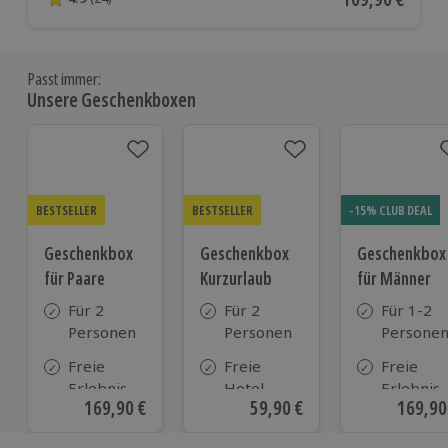
4.9 von 5 Sternen basierend auf 24 Bewertungen
Passt immer:
Unsere Geschenkboxen
BESTSELLER
BESTSELLER
-15% CLUB DEAL
Geschenkbox
Geschenkbox
Geschenkbox
für Paare
Kurzurlaub
für Männer
Für 2
Für 2
Für 1-2
Personen
Personen
Persone
Freie
Freie
Freie
Erlebnis-
Hotel-
Erlebnis-
Aktueller Preis
169,90 €
Aktueller Preis
59,90 €
Aktuell
169,90
Auswahl
Auswahl
Auswahl
an ca. 860
aus ca. 500
an ca. 72