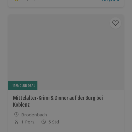
4.7 von 5 Sternen basierend auf 185 Bewertungen
-15% CLUB DEAL
Mittelalter-Krimi & Dinner auf der Burg bei
Koblenz
Standort
Brodenbach
1 Pers.
5 Std
Anzahl der Teilnehmer