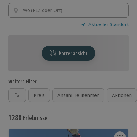
aber
verrückte Geschenke
wie einen Tandemsprung,
ein SWAT Training oder eine wilde Fahrt im Panzer,
Wo (PLZ oder Ort)
wird die Überraschung riesig sein!
Aktueller Standort
Kartenansicht
Weitere Filter
Preis
Anzahl Teilnehmer
Aktionen
1280
Erlebnisse