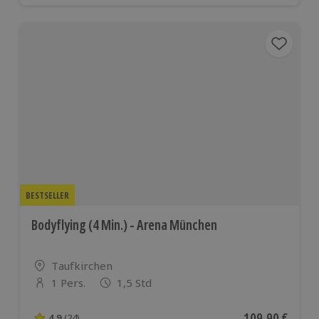
BESTSELLER
Bodyflying (4 Min.) - Arena München
Standort
Taufkirchen
1 Pers.
1,5 Std
Anzahl der Teilnehmer
Aktueller Preis
109,90 €
4.9
(24)