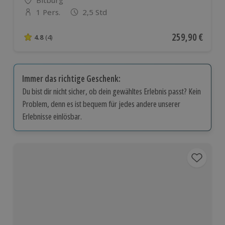
Standort
Bitburg
1 Pers.
2,5 Std
Anzahl der Teilnehmer
Aktueller Preis
259,90 €
4.8
(4)
4.8 von 5 Sternen basierend auf 4 Bewertungen
Immer das richtige Geschenk:
Du bist dir nicht sicher, ob dein gewähltes Erlebnis passt? Kein
Problem, denn es ist bequem für jedes andere unserer
Erlebnisse einlösbar.