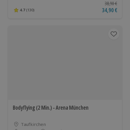
Ursprünglicher
38,90 €
Aktueller Pre
34,90 €
4.7
(130)
4.7 von 5 Sternen basierend auf 130 Bewertungen
Bodyflying (2 Min.) - Arena München
Standort
Taufkirchen