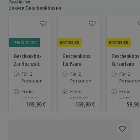
Passt immer:
Unsere Geschenkboxen
-15% CLUB DEAL
BESTSELLER
BESTSELLER
Geschenkbox
Geschenkbox
Geschenkbox
Zur Hochzeit
für Paare
Kurzurlaub
Für 2
Für 2
Für 2
Personen
Personen
Persone
Freie
Freie
Freie
Erlebnis-
Erlebnis-
Hotel-
Aktueller Preis
109,90 €
Aktueller Preis
169,90 €
Aktue
59,90
Auswahl
Auswahl
Auswahl
an ca.
an ca. 860
aus ca. 5
610 Orten
Orten
Hotels in
Deutschl
Österrei
und viele