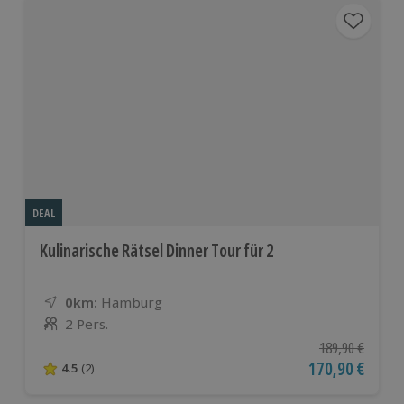
DEAL
Kulinarische Rätsel Dinner Tour für 2
0km:
Entfernung
Standort
Hamburg
2 Pers.
Anzahl der Teilnehmer
Ursprünglicher P
189,90 €
Aktueller Preis
170,90 €
4.5
(2)
4.5 von 5 Sternen basierend auf 2 Bewertungen