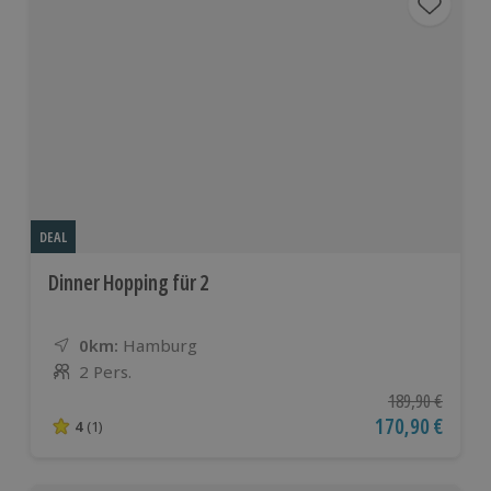
DEAL
Dinner Hopping für 2
0km:
Entfernung
Standort
Hamburg
2 Pers.
Anzahl der Teilnehmer
Ursprünglicher P
189,90 €
Aktueller Preis
170,90 €
4
(1)
4 von 5 Sternen basierend auf 1 Bewertungen