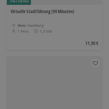
-15% CLUB DEAL
Virtuelle Stadtführung (90 Minuten)
0km:
Entfernung
Standort
Hamburg
1 Pers.
1,5 Std
Anzahl der Teilnehmer
Aktueller Pre
11,90 €