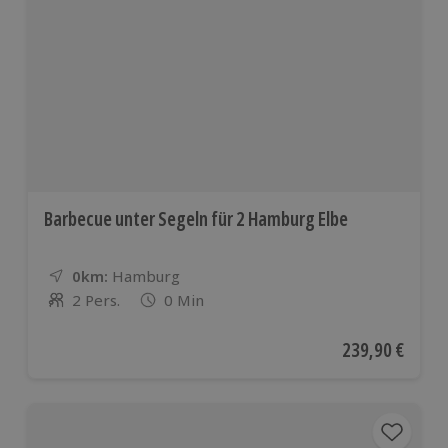
weiteren
europäis
Ländern
Barbecue unter Segeln für 2 Hamburg Elbe
0km:
Entfernung
Standort
Hamburg
2 Pers.
0 Min
Anzahl der Teilnehmer
Aktueller Preis
239,90 €