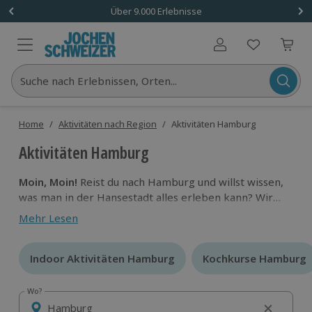
Über 9.000 Erlebnisse
Benutzerkonto
Suche nach Erlebnissen, Orten...
Home
/
Aktivitäten nach Region
/
Aktivitäten Hamburg
Aktivitäten Hamburg
Moin, Moin!
Reist du nach Hamburg und willst wissen,
was man in der Hansestadt alles erleben kann? Wir
helfen dir, das perfekte Erlebnis für deine Wünsche
Mehr Lesen
zu finden! Ob Bunjee-Jumping vom Hamburger
Hafenkran, Abseilen vom Motel One oder
Sightseeing durch spannende Orte – mit den
Indoor Aktivitäten Hamburg
Indoor Aktivitäten Hamburg
Kochkurse Hamburg
Kochkurse Hamburg
Aktivitäten von Jochen Schweizer entdeckst du
Hamburg auf eine ganz neue Art und Weise.
Wo?
Wo?