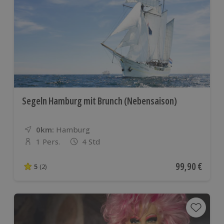
Segeln Hamburg mit Brunch (Nebensaison)
0km:
Entfernung
Standort
Hamburg
1 Pers.
4 Std
Anzahl der Teilnehmer
Aktueller Pre
99,90 €
5
(2)
5 von 5 Sternen basierend auf 2 Bewertungen