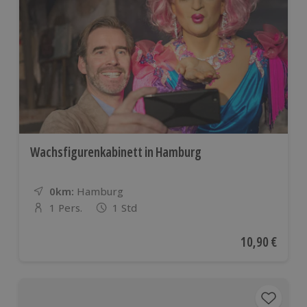
Wachsfigurenkabinett in Hamburg
0km:
Entfernung
Standort
Hamburg
1 Pers.
1 Std
Anzahl der Teilnehmer
Aktueller Pre
10,90 €