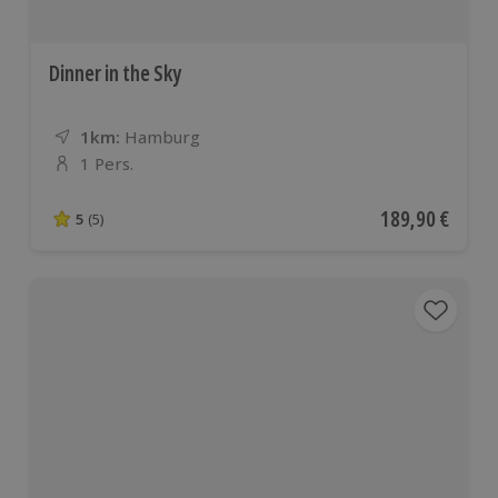
Dinner in the Sky
1km:
Entfernung
Standort
Hamburg
1 Pers.
Anzahl der Teilnehmer
Aktueller Preis
189,90 €
5
(5)
5 von 5 Sternen basierend auf 5 Bewertungen