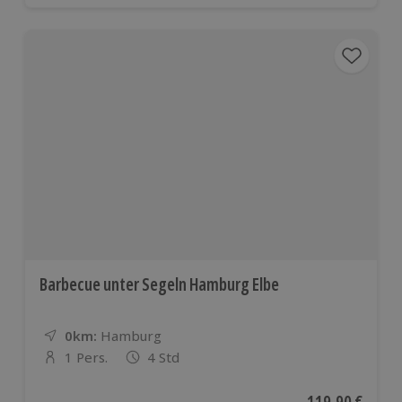
Barbecue unter Segeln Hamburg Elbe
0km:
Entfernung
Standort
Hamburg
1 Pers.
4 Std
Anzahl der Teilnehmer