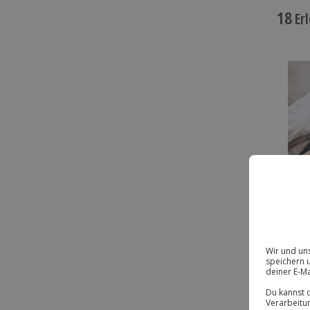
18
Erl