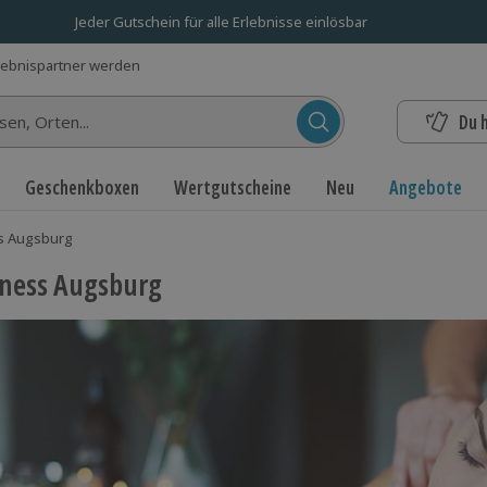
Jeder Gutschein für alle Erlebnisse einlösbar
lebnispartner werden
Du 
n...
Geschenkboxen
Wertgutscheine
Neu
Angebote
s Augsburg
ness Augsburg