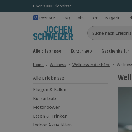
Über 9.000 Erlebnisse
PAYBACK
FAQ
Jobs
B2B
Magazin
Er
Suche nach Erlebnisse
Alle Erlebnisse
Kurzurlaub
Geschenke für
Home
/
Wellness
/
Wellness in der Nähe
/
Wellnes
Well
Alle Erlebnisse
Fliegen & Fallen
Kurzurlaub
Motorpower
Essen & Trinken
Indoor Aktivitäten