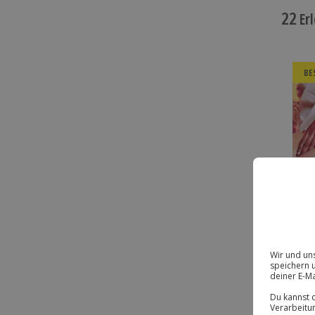
22
Erl
BE
BE