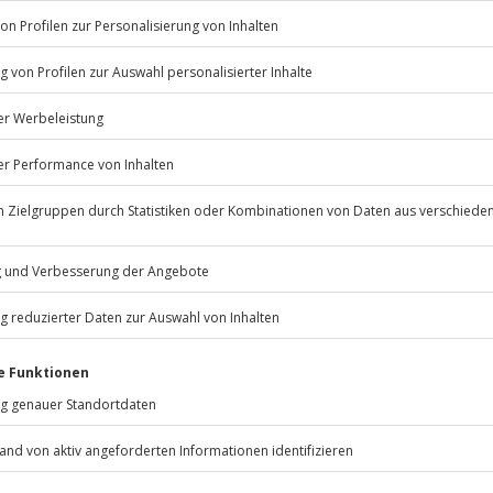
Schwangerschaftsmassag
Leihbademantel und Leih
Aufenthalt im Wellnessga
Kaminzimmer
Getränk
Gesichtsfrischemaske
Gesichtsfeuchtigkeitsflies
 immer:
Unsere Geschenkboxen
CLUB DEAL
BESTSELLER