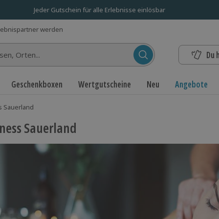
Jeder Gutschein für alle Erlebnisse einlösbar
lebnispartner werden
Du 
n...
Geschenkboxen
Wertgutscheine
Neu
Angebote
s Sauerland
ness Sauerland