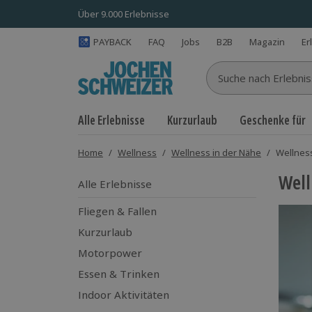
Über 9.000 Erlebnisse
PAYBACK
FAQ
Jobs
B2B
Magazin
Er
Suche nach Erlebnisse
Alle Erlebnisse
Kurzurlaub
Geschenke für
Home
/
Wellness
/
Wellness in der Nähe
/
Wellnes
Well
Alle Erlebnisse
Fliegen & Fallen
Kurzurlaub
Motorpower
Essen & Trinken
Indoor Aktivitäten