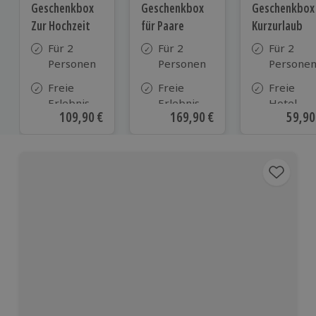
Geschenkbox
Geschenkbox
Geschenkbox
Zur Hochzeit
für Paare
Kurzurlaub
Für 2
Für 2
Für 2
Personen
Personen
Persone
Freie
Freie
Freie
Erlebnis-
Erlebnis-
Hotel-
Aktueller Preis
109,90 €
Aktueller Preis
169,90 €
Aktue
59,90
Auswahl
Auswahl
Auswahl
an ca.
an ca. 860
aus ca. 5
610 Orten
Orten
Hotels in
Deutschl
Österrei
und viele
weiteren
europäis
Ländern