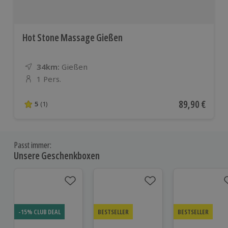
Hot Stone Massage Gießen
34km:
Entfernung
Standort
Gießen
1 Pers.
Anzahl der Teilnehmer
Aktueller Pre
89,90 €
5
(1)
5 von 5 Sternen basierend auf 1 Bewertungen
Passt immer:
Unsere Geschenkboxen
-15% CLUB DEAL
BESTSELLER
BESTSELLER