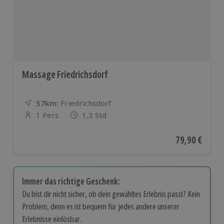
Massage Friedrichsdorf
57km:
Entfernung
Standort
Friedrichsdorf
1 Pers.
1,3 Std
Anzahl der Teilnehmer
Aktueller Pre
79,90 €
Immer das richtige Geschenk:
Du bist dir nicht sicher, ob dein gewähltes Erlebnis passt? Kein
Problem, denn es ist bequem für jedes andere unserer
Erlebnisse einlösbar.