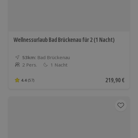
Wellnessurlaub Bad Brückenau für 2 (1 Nacht)
53km:
Entfernung
Standort
Bad Brückenau
2 Pers.
1 Nacht
Anzahl der Teilnehmer
Aktueller Preis
219,90 €
4.4
(57)
4.4 von 5 Sternen basierend auf 57 Bewertungen