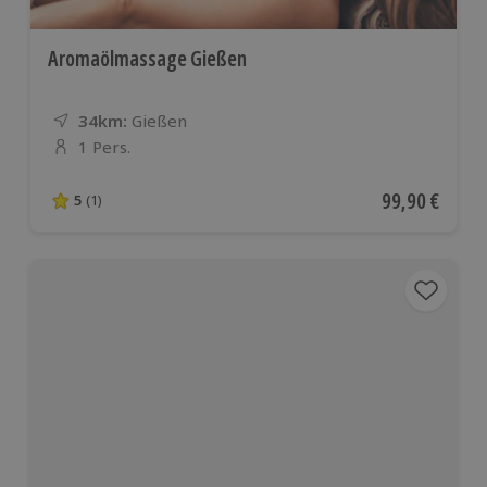
Aromaölmassage Gießen
34km:
Entfernung
Standort
Gießen
1 Pers.
Anzahl der Teilnehmer
Aktueller Pre
99,90 €
5
(1)
5 von 5 Sternen basierend auf 1 Bewertungen