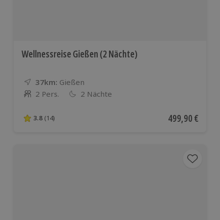
Wellnessreise Gießen (2 Nächte)
37km:
Entfernung
Standort
Gießen
2 Pers.
2 Nächte
Anzahl der Teilnehmer
Aktueller Preis
499,90 €
3.8
(14)
3.8 von 5 Sternen basierend auf 14 Bewertungen