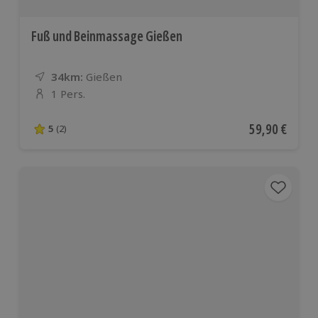
Fuß und Beinmassage Gießen
34km:
Entfernung
Standort
Gießen
1 Pers.
Anzahl der Teilnehmer
Aktueller Pre
59,90 €
5
(2)
5 von 5 Sternen basierend auf 2 Bewertungen