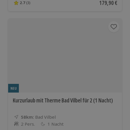
Aktueller Preis
179,90 €
2.7
(3)
2.7 von 5 Sternen basierend auf 3 Bewertungen
NEU
Kurzurlaub mit Therme Bad Vilbel für 2 (1 Nacht)
58km:
Entfernung
Standort
Bad Vilbel
2 Pers.
1 Nacht
Anzahl der Teilnehmer