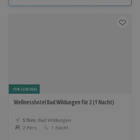
-15% CLUB DEAL
Wellnesshotel Bad Wildungen für 2 (1 Nacht)
57km:
Entfernung
Standort
Bad Wildungen
2 Pers.
1 Nacht
Anzahl der Teilnehmer