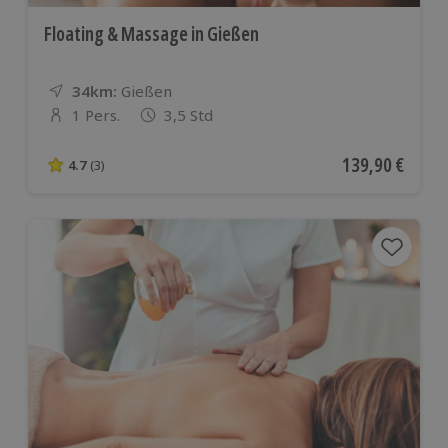
Floating & Massage in Gießen
34km:
Entfernung
Standort
Gießen
1 Pers.
3,5 Std
Anzahl der Teilnehmer
Aktueller Preis
139,90 €
4.7
(3)
4.7 von 5 Sternen basierend auf 3 Bewertungen