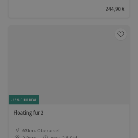
Aktueller Preis
244,90 €
-15% CLUB DEAL
Floating für 2
63km:
Entfernung
Standort
Oberursel
2 Pers.
max. 2,5 Std