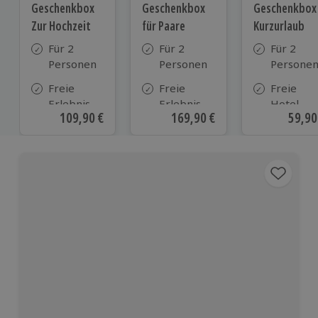
Geschenkbox
Geschenkbox
Geschenkbox
Zur Hochzeit
für Paare
Kurzurlaub
Für 2
Für 2
Für 2
Personen
Personen
Persone
Freie
Freie
Freie
Erlebnis-
Erlebnis-
Hotel-
Aktueller Preis
109,90 €
Aktueller Preis
169,90 €
Aktue
59,90
Auswahl
Auswahl
Auswahl
an ca.
an ca. 860
aus ca. 5
610 Orten
Orten
Hotels in
Deutschl
Österrei
und viele
weiteren
europäis
Ländern