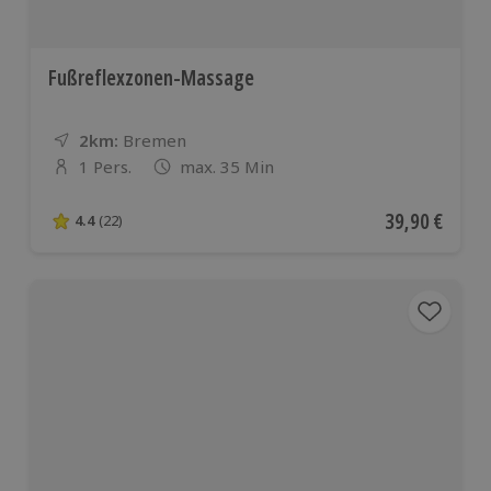
Fußreflexzonen-Massage
2km:
Entfernung
Standort
Bremen
1 Pers.
max. 35 Min
Anzahl der Teilnehmer
Aktueller Pre
39,90 €
4.4
(22)
4.4 von 5 Sternen basierend auf 22 Bewertungen