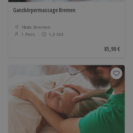
Ganzkörpermassage Bremen
1km:
Entfernung
Standort
Bremen
1 Pers.
1,3 Std
Anzahl der Teilnehmer
Aktueller Pre
85,90 €