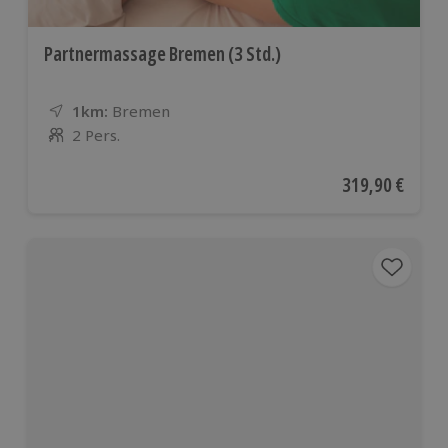
Partnermassage Bremen (3 Std.)
1km:
Entfernung
Standort
Bremen
2 Pers.
Anzahl der Teilnehmer
Aktueller Preis
319,90 €