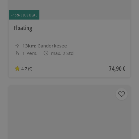
-15% CLUB DEAL
Floating
13km:
Entfernung
Standort
Ganderkesee
1 Pers.
max. 2 Std
Anzahl der Teilnehmer
Aktueller Pre
74,90 €
4.7
(9)
4.7 von 5 Sternen basierend auf 9 Bewertungen