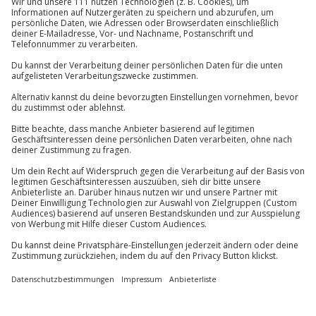
Ayurveda Massage Korbach
45km:
Entfernung
Standort
Korbach
1 Pers.
1,5 Std
Anzahl der Teilnehmer
Aktueller Preis
114,90 €