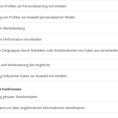
2 Personen
Anzahl der Teilnehmer
1 Übernachtung im gemüt
Doppelzimmer Traumman
Reichhaltiges Frühstücksb
Nutzung des NaturSPA mit
Grüne
Kostenfreier PKW-Stellpl
Kostenfreies W-Lan
 immer:
Unsere Geschenkboxen
CLUB DEAL
BESTSELLER