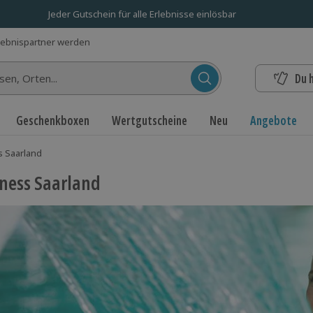
Jeder Gutschein für alle Erlebnisse einlösbar
lebnispartner werden
Du 
n...
Geschenkboxen
Wertgutscheine
Neu
Angebote
s Saarland
ness Saarland