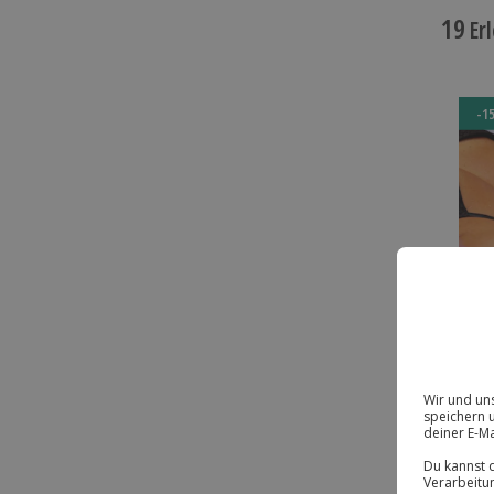
19
Erl
-1
-1